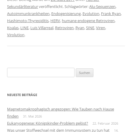
Sekundärliteratur
veröffentlicht. Schlagwörter:
Alu-Sequenzen
,
Autoimmunkrankheiten
,
Endogenisierung
,
Evolution
,
Frank Ryan
,
Hashimoto-Thyreoiditis
,
HERV
,
humane endogene Retroviren
,
Koalas
,
LINE
,
Luis Villarreal
,
Retroviren
,
Ryan
,
SINE
,
Viren
,
Virolution
.
Suchen
nach:
NEUESTE BEITRÄGE
Magnetomakrophagisch angezogen: Wie Tauben nach Hause
finden
31. Mai 2026
Eukaryogenese: Königskinder-Problem gelöst?
22. Februar 2026
Was unser Stoffwechsel mit dem Immunsystem zu tun hat
14.