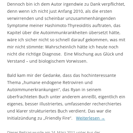
Dennoch bin ich dem Autor irgendwie zu Dank verpflichtet,
denn wenn ich nicht just Anfang 2010, als die ersten
verwirrenden und scheinbar unzusammenhängenden
Symptome meiner Hashimoto-Thyreoiditis auftraten, das
Kapitel über die Autoimmunkrankheiten übersetzt hätte,
wäre ich sicher nicht so schnell darauf gekommen, was mit
mir nicht stimmte: Wahrscheinlich hätte ich heute noch
nicht die richtige Diagnose. Eine Mischung aus Glück und
Verstand – und biologischem Vorwissen.
Bald kam mir der Gedanke, dass das hochinteressante
Thema „humane endogene Retroviren und
Autoimmunerkrankungen“, das Ryan in seinem
überfrachteten Buch unter anderem anreißt, eigentlich ein
eigenes, besser illustriertes, umfassender recherchiertes
und klarer strukturiertes Buch verdient. Das war die
Initialzündung zu „Friendly Fire“.
Weiterlesen
→
Dieser Beitrag wurde am
24. März 2011
unter
Aus der