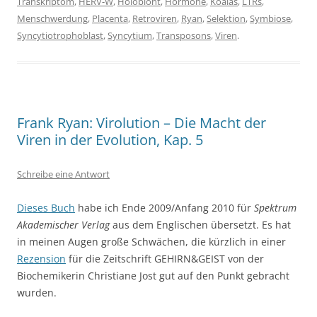
Transkriptom
,
HERV-W
,
Holobiont
,
Hormone
,
Koalas
,
LTRs
,
Menschwerdung
,
Placenta
,
Retroviren
,
Ryan
,
Selektion
,
Symbiose
,
Syncytiotrophoblast
,
Syncytium
,
Transposons
,
Viren
.
Frank Ryan: Virolution – Die Macht der
Viren in der Evolution, Kap. 5
Schreibe eine Antwort
Dieses Buch
habe ich Ende 2009/Anfang 2010 für
Spektrum
Akademischer Verlag
aus dem Englischen übersetzt. Es hat
in meinen Augen große Schwächen, die kürzlich in einer
Rezension
für die Zeitschrift GEHIRN&GEIST von der
Biochemikerin Christiane Jost gut auf den Punkt gebracht
wurden.