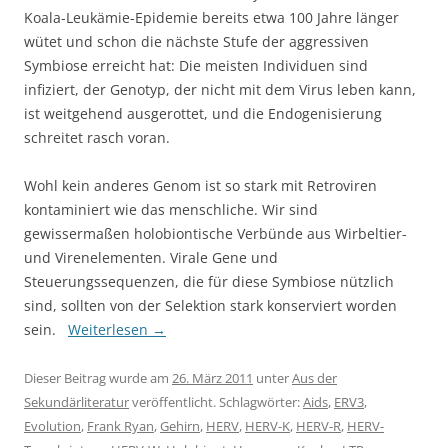
Koala-Leukämie-Epidemie bereits etwa 100 Jahre länger
wütet und schon die nächste Stufe der aggressiven
Symbiose erreicht hat: Die meisten Individuen sind
infiziert, der Genotyp, der nicht mit dem Virus leben kann,
ist weitgehend ausgerottet, und die Endogenisierung
schreitet rasch voran.
Wohl kein anderes Genom ist so stark mit Retroviren
kontaminiert wie das menschliche. Wir sind
gewissermaßen holobiontische Verbünde aus Wirbeltier-
und Virenelementen. Virale Gene und
Steuerungssequenzen, die für diese Symbiose nützlich
sind, sollten von der Selektion stark konserviert worden
sein.
Weiterlesen
→
Dieser Beitrag wurde am
26. März 2011
unter
Aus der
Sekundärliteratur
veröffentlicht. Schlagwörter:
Aids
,
ERV3
,
Evolution
,
Frank Ryan
,
Gehirn
,
HERV
,
HERV-K
,
HERV-R
,
HERV-