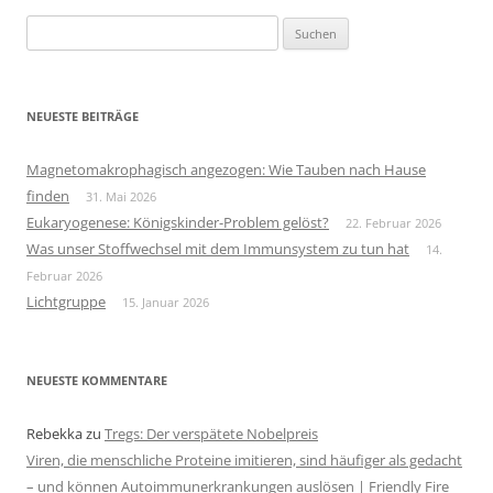
Suchen
nach:
NEUESTE BEITRÄGE
Magnetomakrophagisch angezogen: Wie Tauben nach Hause
finden
31. Mai 2026
Eukaryogenese: Königskinder-Problem gelöst?
22. Februar 2026
Was unser Stoffwechsel mit dem Immunsystem zu tun hat
14.
Februar 2026
Lichtgruppe
15. Januar 2026
NEUESTE KOMMENTARE
Rebekka
zu
Tregs: Der verspätete Nobelpreis
Viren, die menschliche Proteine imitieren, sind häufiger als gedacht
– und können Autoimmunerkrankungen auslösen | Friendly Fire