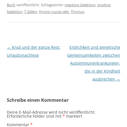
Buch
veröffentlicht. Schlagwörter:
negative Selektion
,
positive
Selektion
,
T-Zellen
,
thymic nurse cells
,
Thymus
.
Beitragsnavigation
←
Knut und der ganze Rest:
Erblichkeit und genetische
Urlaubsnachlese
Gemeinsamkeiten zwischen
Autoimmunerkrankungen,
die in der Kindheit
ausbrechen
→
Schreibe einen Kommentar
Deine E-Mail-Adresse wird nicht veröffentlicht.
Erforderliche Felder sind mit
*
markiert
Kommentar
*