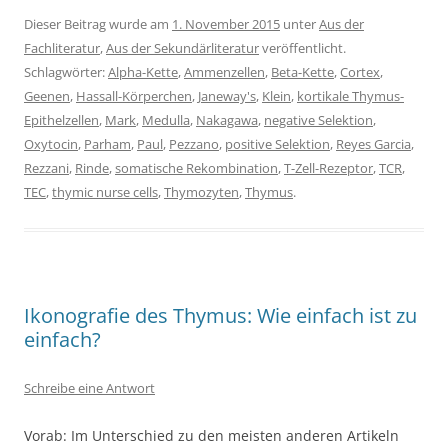
Dieser Beitrag wurde am
1. November 2015
unter
Aus der
Fachliteratur
,
Aus der Sekundärliteratur
veröffentlicht.
Schlagwörter:
Alpha-Kette
,
Ammenzellen
,
Beta-Kette
,
Cortex
,
Geenen
,
Hassall-Körperchen
,
Janeway's
,
Klein
,
kortikale Thymus-
Epithelzellen
,
Mark
,
Medulla
,
Nakagawa
,
negative Selektion
,
Oxytocin
,
Parham
,
Paul
,
Pezzano
,
positive Selektion
,
Reyes Garcia
,
Rezzani
,
Rinde
,
somatische Rekombination
,
T-Zell-Rezeptor
,
TCR
,
TEC
,
thymic nurse cells
,
Thymozyten
,
Thymus
.
Ikonografie des Thymus: Wie einfach ist zu
einfach?
Schreibe eine Antwort
Vorab: Im Unterschied zu den meisten anderen Artikeln