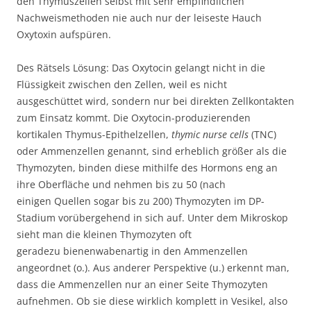
den Thymuszellen selbst mit sehr empfindlichen
Nachweismethoden nie auch nur der leiseste Hauch
Oxytoxin aufspüren.
Des Rätsels Lösung: Das Oxytocin gelangt nicht in die
Flüssigkeit zwischen den Zellen, weil es nicht
ausgeschüttet wird, sondern nur bei direkten Zellkontakten
zum Einsatz kommt. Die Oxytocin-produzierenden
kortikalen Thymus-Epithelzellen,
thymic nurse cells
(TNC)
oder Ammenzellen genannt, sind erheblich größer als die
Thymozyten, binden diese mithilfe des Hormons eng an
ihre Oberfläche und nehmen bis zu 50 (nach
einigen Quellen sogar bis zu 200) Thymozyten im DP-
Stadium vorübergehend in sich auf. Unter dem Mikroskop
sieht man die kleinen Thymozyten oft
geradezu bienenwabenartig in den Ammenzellen
angeordnet (o.). Aus anderer Perspektive (u.) erkennt man,
dass die Ammenzellen nur an einer Seite Thymozyten
aufnehmen. Ob sie diese wirklich komplett in Vesikel, also