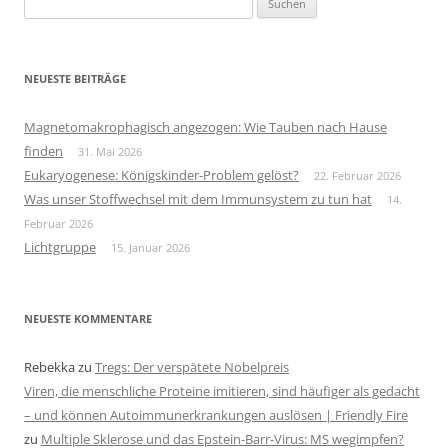
nach:
NEUESTE BEITRÄGE
Magnetomakrophagisch angezogen: Wie Tauben nach Hause
finden
31. Mai 2026
Eukaryogenese: Königskinder-Problem gelöst?
22. Februar 2026
Was unser Stoffwechsel mit dem Immunsystem zu tun hat
14.
Februar 2026
Lichtgruppe
15. Januar 2026
NEUESTE KOMMENTARE
Rebekka
zu
Tregs: Der verspätete Nobelpreis
Viren, die menschliche Proteine imitieren, sind häufiger als gedacht
– und können Autoimmunerkrankungen auslösen | Friendly Fire
zu
Multiple Sklerose und das Epstein-Barr-Virus: MS wegimpfen?