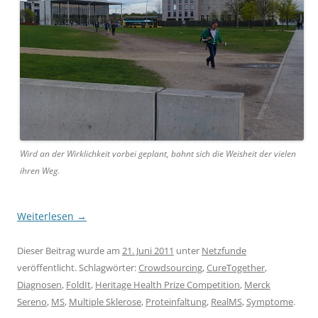
Wird an der Wirklichkeit vorbei geplant, bahnt sich die Weisheit der vielen
ihren Weg.
Weiterlesen
→
Dieser Beitrag wurde am
21. Juni 2011
unter
Netzfunde
veröffentlicht. Schlagwörter:
Crowdsourcing
,
CureTogether
,
Diagnosen
,
FoldIt
,
Heritage Health Prize Competition
,
Merck
Sereno
,
MS
,
Multiple Sklerose
,
Proteinfaltung
,
RealMS
,
Symptome
.