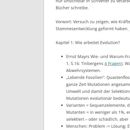
nur unsichtbar in Scrivener zu verar
Bücher schreibe.
Vorwort: Versuch zu zeigen, wie Kräf
Stammesentwicklung geformt haben.
Kapitel 1: Wie arbeitet Evolution?
Ernst Mayrs Wie- und Warum-Fr
1, S.16: Tinbergens
4 Fragen
). W
Abwehrsystemen.
„Lebende Fossilien“: Quastenfloss
ganze Zeit Mutationen angesamme
Umwelt und damit der Selektion
Mutationen evolutionär bedeuts
Varianten = Sequenzelemente, di
Mutanten = in weniger als 1%, e
selektiert – oder schädlich, aber
Menschen: Problem -> Lösung; Ev