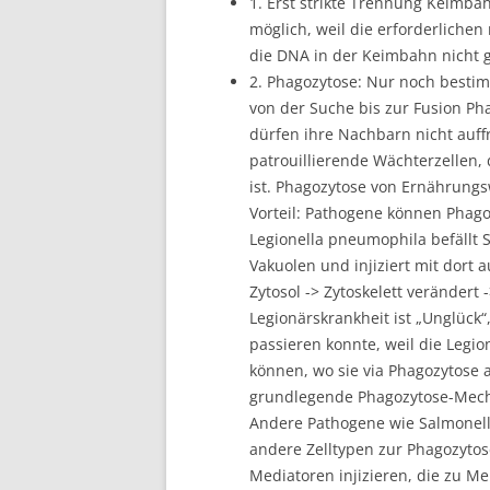
1. Erst strikte Trennung Keimba
möglich, weil die erforderliche
die DNA in der Keimbahn nicht 
2. Phagozytose: Nur noch bestim
von der Suche bis zur Fusion Ph
dürfen ihre Nachbarn nicht auff
patrouillierende Wächterzellen, 
ist. Phagozytose von Ernährungs
Vorteil: Pathogene können Phag
Legionella pneumophila befällt 
Vakuolen und injiziert mit dort 
Zytosol -> Zytoskelett verändert
Legionärskrankheit ist „Unglück
passieren konnte, weil die Legi
können, wo sie via Phagozytose 
grundlegende Phagozytose-Mecha
Andere Pathogene wie Salmonelle
andere Zelltypen zur Phagozytos
Mediatoren injizieren, die zu M