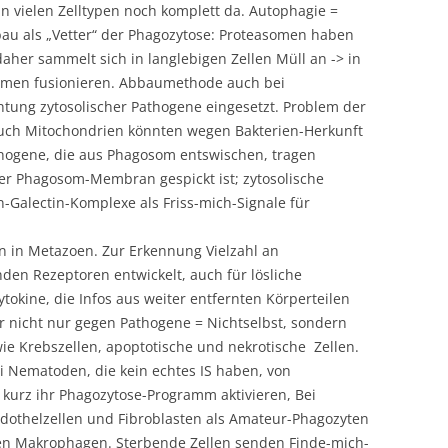
in vielen Zelltypen noch komplett da. Autophagie =
bau als „Vetter“ der Phagozytose: Proteasomen haben
 daher sammelt sich in langlebigen Zellen Müll an -> in
somen fusionieren. Abbaumethode auch bei
tung zytosolischer Pathogene eingesetzt. Problem der
auch Mitochondrien könnten wegen Bakterien-Herkunft
thogene, die aus Phagosom entswischen, tragen
er Phagosom-Membran gespickt ist; zytosolische
n-Galectin-Komplexe als Friss-mich-Signale für
len in Metazoen. Zur Erkennung Vielzahl an
en Rezeptoren entwickelt, auch für lösliche
okine, die Infos aus weiter entfernten Körperteilen
 nicht nur gegen Pathogene = Nichtselbst, sondern
ie Krebszellen, apoptotische und nekrotische Zellen.
i Nematoden, die kein echtes IS haben, von
r kurz ihr Phagozytose-Programm aktivieren, Bei
ndothelzellen und Fibroblasten als Amateur-Phagozyten
gen Makrophagen. Sterbende Zellen senden Finde-mich-