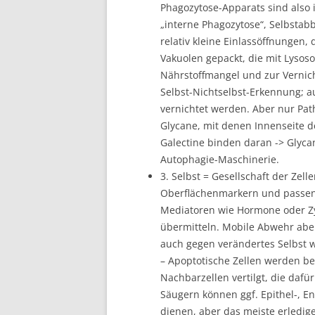
Phagozytose-Apparats sind also 
„interne Phagozytose“, Selbstab
relativ kleine Einlassöffnungen,
Vakuolen gepackt, die mit Lyso
Nährstoffmangel und zur Vernich
Selbst-Nichtselbst-Erkennung; 
vernichtet werden. Aber nur Pa
Glycane, mit denen Innenseite d
Galectine binden daran -> Glyca
Autophagie-Maschinerie.
3. Selbst = Gesellschaft der Zel
Oberflächenmarkern und passend
Mediatoren wie Hormone oder Zyt
übermitteln. Mobile Abwehr aber
auch gegen verändertes Selbst w
– Apoptotische Zellen werden be
Nachbarzellen vertilgt, die dafü
Säugern können ggf. Epithel-, E
dienen, aber das meiste erledi