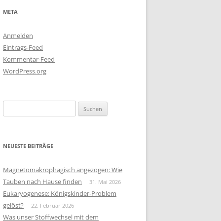
META
Anmelden
Eintrags-Feed
Kommentar-Feed
WordPress.org
Suchen
nach:
NEUESTE BEITRÄGE
Magnetomakrophagisch angezogen: Wie
Tauben nach Hause finden
31. Mai 2026
Eukaryogenese: Königskinder-Problem
gelöst?
22. Februar 2026
Was unser Stoffwechsel mit dem