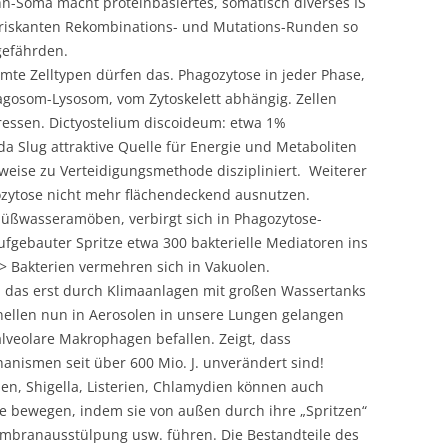
hn-Soma macht proteinbasiertes, somatisch diverses IS
n riskanten Rekombinations- und Mutations-Runden so
gefährden.
mte Zelltypen dürfen das. Phagozytose in jeder Phase,
agosom-Lysosom, vom Zytoskelett abhängig. Zellen
ressen. Dictyostelium discoideum: etwa 1%
da Slug attraktive Quelle für Energie und Metaboliten
weise zu Verteidigungsmethode diszipliniert. Weiterer
ozytose nicht mehr flächendeckend ausnutzen.
Süßwasseramöben, verbirgt sich in Phagozytose-
aufgebauter Spritze etwa 300 bakterielle Mediatoren ins
 -> Bakterien vermehren sich in Vakuolen.
“, das erst durch Klimaanlagen mit großen Wassertanks
onellen nun in Aerosolen in unsere Lungen gelangen
alveolare Makrophagen befallen. Zeigt, dass
nismen seit über 600 Mio. J. unverändert sind!
n, Shigella, Listerien, Chlamydien können auch
e bewegen, indem sie von außen durch ihre „Spritzen“
embranausstülpung usw. führen. Die Bestandteile des