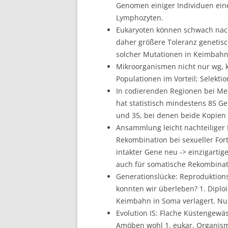
Genomen einiger Individuen ein
Lymphozyten.
Eukaryoten können schwach nacht
daher größere Toleranz genetis
solcher Mutationen in Keimbahn 
Mikroorganismen nicht nur wg, k
Populationen im Vorteil; Selektion
In codierenden Regionen bei Me
hat statistisch mindestens 85 G
und 35, bei denen beide Kopien 
Ansammlung leicht nachteiliger
Rekombination bei sexueller Fort
intakter Gene neu -> einzigartige
auch für somatische Rekombinat
Generationslücke: Reproduktions
konnten wir überleben? 1. Diploid
Keimbahn in Soma verlagert. Nu
Evolution IS: Flache Küstengewä
Amöben wohl 1. eukar. Organism