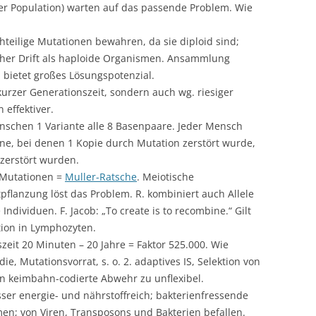
er Population) warten auf das passende Problem. Wie
eilige Mutationen bewahren, da sie diploid sind;
cher Drift als haploide Organismen. Ansammlung
bietet großes Lösungspotenzial.
urzer Generationszeit, sondern auch wg. riesiger
 effektiver.
nschen 1 Variante alle 8 Basenpaare. Jeder Mensch
ene, bei denen 1 Kopie durch Mutation zerstört wurde,
zerstört wurden.
 Mutationen =
Muller-Ratsche
. Meiotische
pflanzung löst das Problem. R. kombiniert auch Allele
 Individuen. F. Jacob: „To create is to recombine.“ Gilt
ion in Lymphozyten.
zeit 20 Minuten – 20 Jahre = Faktor 525.000. Wie
ie, Mutationsvorrat, s. o. 2. adaptives IS, Selektion von
n keimbahn-codierte Abwehr zu unflexibel.
sser energie- und nährstoffreich; bakterienfressende
en; von Viren, Transposons und Bakterien befallen.