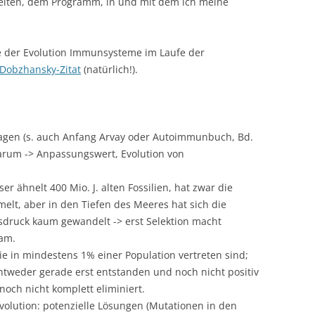
beiten, dem Programm, in und mit dem ich meine
te der Evolution Immunsysteme im Laufe der
Dobzhansky-Zitat
(natürlich!).
agen (s. auch Anfang Arvay oder Autoimmunbuch, Bd.
arum -> Anpassungswert, Evolution von
er ähnelt 400 Mio. J. alten Fossilien, hat zwar die
lt, aber in den Tiefen des Meeres hat sich die
sdruck kaum gewandelt -> erst Selektion macht
am.
e in mindestens 1% einer Population vertreten sind;
ntweder gerade erst entstanden und noch nicht positiv
 noch nicht komplett eliminiert.
olution: potenzielle Lösungen (Mutationen in den