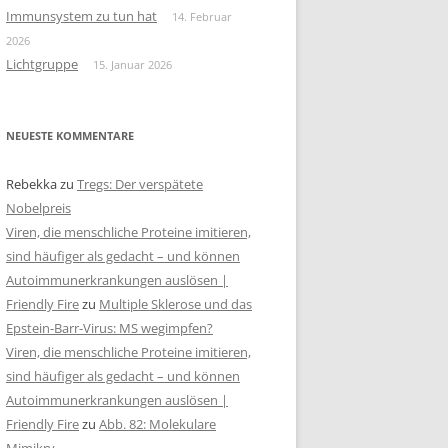
Immunsystem zu tun hat
14. Februar
2026
Lichtgruppe
15. Januar 2026
NEUESTE KOMMENTARE
Rebekka
zu
Tregs: Der verspätete
Nobelpreis
Viren, die menschliche Proteine imitieren,
sind häufiger als gedacht – und können
Autoimmunerkrankungen auslösen |
Friendly Fire
zu
Multiple Sklerose und das
Epstein-Barr-Virus: MS wegimpfen?
Viren, die menschliche Proteine imitieren,
sind häufiger als gedacht – und können
Autoimmunerkrankungen auslösen |
Friendly Fire
zu
Abb. 82: Molekulare