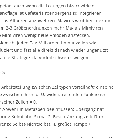
d getan, auch wenn die Lösungen bizarr wirken.
anoflagellat Cafeteria roenbergensis!) integrieren
irus-Attacken abzuwehren: Mavirus wird bei Infektion
da um 2-3 Größenordnungen mehr Ma- als Mimiviren
e Mimiviren wenig neue Amöben anstecken.
 Mensch: jeden Tag Milliarden Immunzellen wie
ziert und fast alle direkt danach wieder ungenutzt
abile Strategie, da Vorteil schwerer wiegen.
-IS
rbeitsteilung zwischen Zelltypen vorteilhaft; einzelne
 zwischen ihren u. U. widerstreitenden Funktionen
nzelner Zellen = 0.
der Abwehr in Metazoen beeinflussen; Übergang hat
nung Keimbahn-Soma, 2. Beschränkung zellulärer
enze Selbst-Nichtselbst, 4. großes Tempo +
.