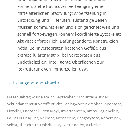
können. Siehe Buchcover: Verteidigung einer
mittelalterlichen Stadt/Burg: Arbeitsteilung in
Entdeckung und Hilferufen; zuständige Zellen
müssen kommunizieren und sich gerichtet weit und
schnell fortbewegen können; koordinierte Zytoskelett-
Aktivität erforderlich. Dafür geänderte Konstruktion
nötig: Bei Invertebraten bestehen Gefäße aus
extrazellulärer Matrix, bei Vertebraten aus
Endothelzellen; intelligente Oberflächen zur
Rekrutierung von Immunzellen usw.
Teil 2: angeborene Abwehr
Dieser Beitrag wurde am
22. September 2022
unter
Aus der
Sekundärliteratur
veröffentlicht. Schlagwörter:
Amöben
,
Apoptose
,
Einzeller
,
Endothel
,
Ernst Mayr
,
Invertebraten
,
Krebs
,
Legionellen
,
Louis Du Pasquier
,
Nekrose
,
Nesseltiere
,
Phagozytose
,
Robert Jack
,
Selbst
,
Theodosius Dobzhansky
,
Vertebraten
,
Vielzeller
.