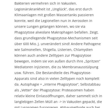
Bakterien vermehren sich in Vakuolen.
Legionärskrankheit ist „Unglück“, das erst durch
Klimaanlagen mit großen Wassertanks passieren
konnte, weil die Legionellen nun in Aerosolen in
unsere Lungen gelangen können, wo sie via
Phagozytose alveolare Makrophagen befallen. Zeigt,
dass grundlegende Phagozytose-Mechanismen seit
über 600 Mio. J. unverändert sind! Andere Pathogene
wie Salmonellen, Shigella, Listerien, Chlamydien
können auch andere Zelltypen zur Phagozytose
bewegen, indem sie von außen durch ihre „Spritzen“
Mediatoren injizieren, die zu Membranausstülpung
usw. führen. Die Bestandteile des Phagozytose-
Apparats sind also in vielen Zelltypen noch komplett
da. Autophagie = „interne Phagozytose“, Selbstabbau
als „Vetter“ der Phagozytose: Proteasomen haben
relativ kleine Einlassöffnungen, daher sammelt sich in
langlebigen Zellen Müll an -> in Vakuolen gepackt, die
mit Lysosomen fusionieren. Abbaumethode auch bei