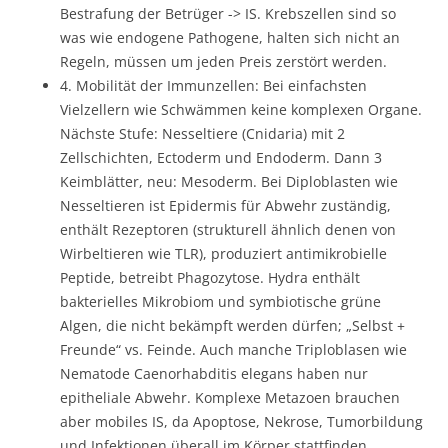
Bestrafung der Betrüger -> IS. Krebszellen sind so
was wie endogene Pathogene, halten sich nicht an
Regeln, müssen um jeden Preis zerstört werden.
4. Mobilität der Immunzellen: Bei einfachsten
Vielzellern wie Schwämmen keine komplexen Organe.
Nächste Stufe: Nesseltiere (Cnidaria) mit 2
Zellschichten, Ectoderm und Endoderm. Dann 3
Keimblätter, neu: Mesoderm. Bei Diploblasten wie
Nesseltieren ist Epidermis für Abwehr zuständig,
enthält Rezeptoren (strukturell ähnlich denen von
Wirbeltieren wie TLR), produziert antimikrobielle
Peptide, betreibt Phagozytose. Hydra enthält
bakterielles Mikrobiom und symbiotische grüne
Algen, die nicht bekämpft werden dürfen; „Selbst +
Freunde“ vs. Feinde. Auch manche Triploblasen wie
Nematode Caenorhabditis elegans haben nur
epitheliale Abwehr. Komplexe Metazoen brauchen
aber mobiles IS, da Apoptose, Nekrose, Tumorbildung
und Infektionen überall im Körper stattfinden