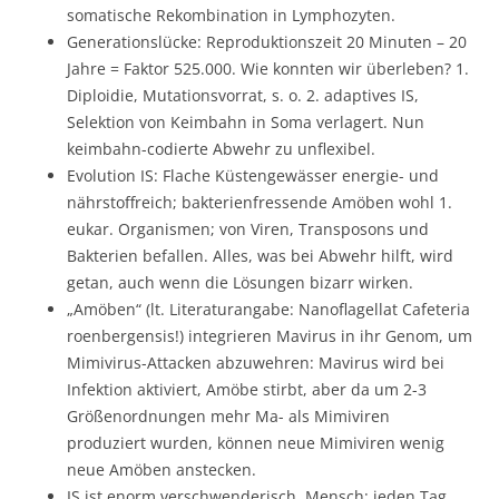
somatische Rekombination in Lymphozyten.
Generationslücke: Reproduktionszeit 20 Minuten – 20
Jahre = Faktor 525.000. Wie konnten wir überleben? 1.
Diploidie, Mutationsvorrat, s. o. 2. adaptives IS,
Selektion von Keimbahn in Soma verlagert. Nun
keimbahn-codierte Abwehr zu unflexibel.
Evolution IS: Flache Küstengewässer energie- und
nährstoffreich; bakterienfressende Amöben wohl 1.
eukar. Organismen; von Viren, Transposons und
Bakterien befallen. Alles, was bei Abwehr hilft, wird
getan, auch wenn die Lösungen bizarr wirken.
„Amöben“ (lt. Literaturangabe: Nanoflagellat Cafeteria
roenbergensis!) integrieren Mavirus in ihr Genom, um
Mimivirus-Attacken abzuwehren: Mavirus wird bei
Infektion aktiviert, Amöbe stirbt, aber da um 2-3
Größenordnungen mehr Ma- als Mimiviren
produziert wurden, können neue Mimiviren wenig
neue Amöben anstecken.
IS ist enorm verschwenderisch. Mensch: jeden Tag