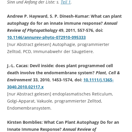
Sinn und Anfang der Liste: s.
Teil 1
.
Andrew P. Hayward, S. P. Dinesh-Kumar: What can plant
autophagy do for an innate immune response?
Annual
Review of Phytopathology
49, 2011, 557-576, doi:
10.1146/annurev-phyto-072910-095333
[nur Abstract gelesen] Autophagie, programmierter
Zelltod, PCD, Immunabwehr der Säugetiere.
J.-L. Cacas: Devil inside: does plant programmed cell
death involve the endomembrane system?
Plant, Cell &
Environment
33, 2010, 1453-1574, doi:
10.1111/j.1365-
3040.2010.02117.x
[nur Abstract gelesen] endoplasmatisches Reticulum,
Golgi-Apparat, Vakuole, programmierter Zelltod,
Endomembransystem.
Kirsten Bomblies: What Can Plant Autophagy Do for an
Innate Immune Response?
Annual Review of