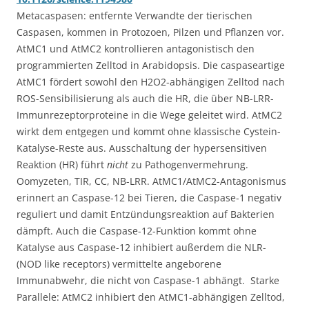
Metacaspasen: entfernte Verwandte der tierischen
Caspasen, kommen in Protozoen, Pilzen und Pflanzen vor.
AtMC1 und AtMC2 kontrollieren antagonistisch den
programmierten Zelltod in Arabidopsis. Die caspaseartige
AtMC1 fördert sowohl den H2O2-abhängigen Zelltod nach
ROS-Sensibilisierung als auch die HR, die über NB-LRR-
Immunrezeptorproteine in die Wege geleitet wird. AtMC2
wirkt dem entgegen und kommt ohne klassische Cystein-
Katalyse-Reste aus. Ausschaltung der hypersensitiven
Reaktion (HR) führt
nicht
zu Pathogenvermehrung.
Oomyzeten, TIR, CC, NB-LRR. AtMC1/AtMC2-Antagonismus
erinnert an Caspase-12 bei Tieren, die Caspase-1 negativ
reguliert und damit Entzündungsreaktion auf Bakterien
dämpft. Auch die Caspase-12-Funktion kommt ohne
Katalyse aus Caspase-12 inhibiert außerdem die NLR-
(NOD like receptors) vermittelte angeborene
Immunabwehr, die nicht von Caspase-1 abhängt. Starke
Parallele: AtMC2 inhibiert den AtMC1-abhängigen Zelltod,