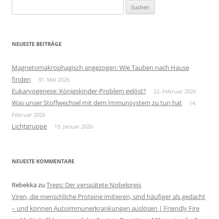
Suchen
nach:
NEUESTE BEITRÄGE
Magnetomakrophagisch angezogen: Wie Tauben nach Hause
finden
31. Mai 2026
Eukaryogenese: Königskinder-Problem gelöst?
22. Februar 2026
Was unser Stoffwechsel mit dem Immunsystem zu tun hat
14.
Februar 2026
Lichtgruppe
15. Januar 2026
NEUESTE KOMMENTARE
Rebekka
zu
Tregs: Der verspätete Nobelpreis
Viren, die menschliche Proteine imitieren, sind häufiger als gedacht
– und können Autoimmunerkrankungen auslösen | Friendly Fire