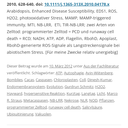
2010, 628-640, doi:
10.1111/j.1365-313X.2010.04178.x
Arabidopsis, Enhanced Disease Susceptibility, EDS1, ROS,
H2O2, photooxidativer Stress, MAMP, MAMP-triggered
immunity, MTI, NB-LRR, ETI, TIR-NB-LRR; zwei Arten von
Zelltod: programmierter Zelltod = PCD und runaway cell
death = RCD; NADH, ATP, ADP, Flagellin, RbohD, Apoplast,
RbohD-generierte ROS-Signale als Langstreckensignale bei
abiotischem Stress. [Für meine Zwecke relativ unergiebig]
Dieser Beitrag wurde am
10. März 2012
unter
Aus der Fachliteratur
veröffentlicht. Schlagwörter:
ATP
,
Autophagie
,
Avin-Wiitenberg
,
Bomblies
,
Cacas
,
Caspasen
,
Chloroplasten
,
Coll
,
Dinesh-Kumar
,
Endomembransystem
,
Evolution
,
Gurdrun Schmitz
,
H2O2
,
Hayward
,
hypersensitive Reaktion
,
Kurztag
,
Langtag
,
Licht
,
Marco
R. Straus
,
Metacaspasen
,
NB-LRR
,
Nekrose
,
NLR
,
NOD
,
Pflanzen
,
programmierter Zelltod
,
runaway cell death
,
Salicylsäure
,
Ubiquitinierung
,
Vakuolen
.