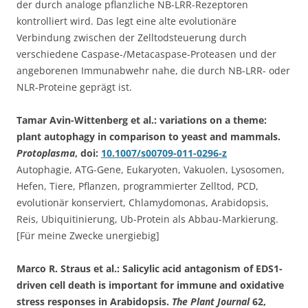
der durch analoge pflanzliche NB-LRR-Rezeptoren
kontrolliert wird. Das legt eine alte evolutionäre
Verbindung zwischen der Zelltodsteuerung durch
verschiedene Caspase-/Metacaspase-Proteasen und der
angeborenen Immunabwehr nahe, die durch NB-LRR- oder
NLR-Proteine geprägt ist.
Tamar Avin-Wittenberg et al.: variations on a theme:
plant autophagy in comparison to yeast and mammals.
Protoplasma
, doi:
10.1007/s00709-011-0296-z
Autophagie, ATG-Gene, Eukaryoten, Vakuolen, Lysosomen,
Hefen, Tiere, Pflanzen, programmierter Zelltod, PCD,
evolutionär konserviert, Chlamydomonas, Arabidopsis,
Reis, Ubiquitinierung, Ub-Protein als Abbau-Markierung.
[Für meine Zwecke unergiebig]
Marco R. Straus et al.: Salicylic acid antagonism of EDS1-
driven cell death is important for immune and oxidative
stress responses in Arabidopsis.
The Plant Journal
62,