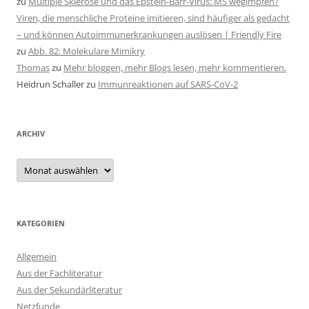
zu
Multiple Sklerose und das Epstein-Barr-Virus: MS wegimpfen?
Viren, die menschliche Proteine imitieren, sind häufiger als gedacht
– und können Autoimmunerkrankungen auslösen | Friendly Fire
zu
Abb. 82: Molekulare Mimikry
Thomas
zu
Mehr bloggen, mehr Blogs lesen, mehr kommentieren.
Heidrun Schaller
zu
Immunreaktionen auf SARS-CoV-2
ARCHIV
Archiv
KATEGORIEN
Allgemein
Aus der Fachliteratur
Aus der Sekundärliteratur
Netzfunde