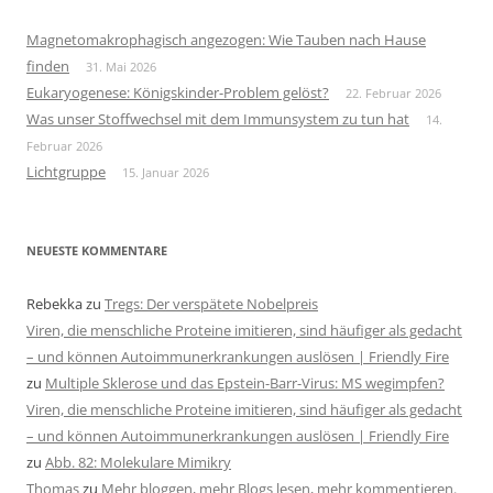
Magnetomakrophagisch angezogen: Wie Tauben nach Hause
finden
31. Mai 2026
Eukaryogenese: Königskinder-Problem gelöst?
22. Februar 2026
Was unser Stoffwechsel mit dem Immunsystem zu tun hat
14.
Februar 2026
Lichtgruppe
15. Januar 2026
NEUESTE KOMMENTARE
Rebekka
zu
Tregs: Der verspätete Nobelpreis
Viren, die menschliche Proteine imitieren, sind häufiger als gedacht
– und können Autoimmunerkrankungen auslösen | Friendly Fire
zu
Multiple Sklerose und das Epstein-Barr-Virus: MS wegimpfen?
Viren, die menschliche Proteine imitieren, sind häufiger als gedacht
– und können Autoimmunerkrankungen auslösen | Friendly Fire
zu
Abb. 82: Molekulare Mimikry
Thomas
zu
Mehr bloggen, mehr Blogs lesen, mehr kommentieren.