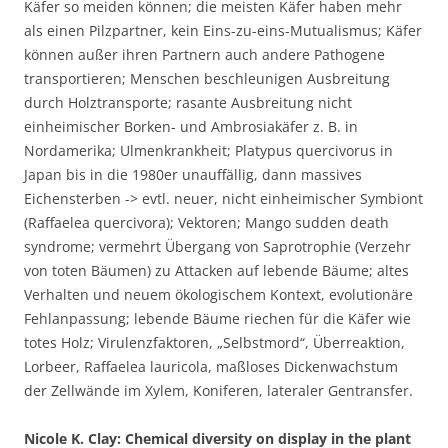
Käfer so meiden können; die meisten Käfer haben mehr
als einen Pilzpartner, kein Eins-zu-eins-Mutualismus; Käfer
können außer ihren Partnern auch andere Pathogene
transportieren; Menschen beschleunigen Ausbreitung
durch Holztransporte; rasante Ausbreitung nicht
einheimischer Borken- und Ambrosiakäfer z. B. in
Nordamerika; Ulmenkrankheit; Platypus quercivorus in
Japan bis in die 1980er unauffällig, dann massives
Eichensterben -> evtl. neuer, nicht einheimischer Symbiont
(Raffaelea quercivora); Vektoren; Mango sudden death
syndrome; vermehrt Übergang von Saprotrophie (Verzehr
von toten Bäumen) zu Attacken auf lebende Bäume; altes
Verhalten und neuem ökologischem Kontext, evolutionäre
Fehlanpassung; lebende Bäume riechen für die Käfer wie
totes Holz; Virulenzfaktoren, „Selbstmord“, Überreaktion,
Lorbeer, Raffaelea lauricola, maßloses Dickenwachstum
der Zellwände im Xylem, Koniferen, lateraler Gentransfer.
Nicole K. Clay: Chemical diversity on display in the plant