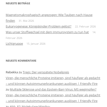
NEUESTE BEITRÄGE
Magnetomakrophagisch angezogen: Wie Tauben nach Hause
finden
31. Mai 2026
Eukaryogenese: Königskinder-Problem gelöst?
22. Februar 2026
Was unser Stoffwechsel mit dem Immunsystem zu tun hat
14.
Februar 2026
Lichtgruppe
15. Januar 2026
NEUESTE KOMMENTARE
Rebekka
zu
Tregs: Der verspätete Nobelpreis
Viren, die menschliche Proteine imitieren, sind häufiger als gedacht
– und können Autoimmunerkrankungen auslösen | Friendly Fire
zu
Multiple Sklerose und das Epstein-Barr-Virus: MS wegimpfen?
Viren, die menschliche Proteine imitieren, sind häufiger als gedacht
– und können Autoimmunerkrankungen auslösen | Friendly Fire
zu
Abb. 82: Molekulare Mimikry