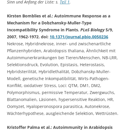
Sinn und Anfang der Liste: s.
Teil 1
.
Kirsten Bomblies et al.: Autoimmune Response as a
Mechanism for a Dobzhansky-Muller-Type
Incompatibility Syndrome in Plants.
PLoS Biology
5/9,
2007, 1962-1972. doi:
10.1371/journal.pbio.0050236
Nekrose, Hybridnekrose, inner- und zwischenartliche
Pflanzenhybriden, Arabidopsis thaliana, Ähnlichkeit mit
Autoimmunerkrankungen bei Tieren/Menschen, NB-LRR,
Selektionsdruck, Evolution, Epistasis, Heterostasis,
Hybridsterilität, Hybridlethalität, Dobzhansky-Muller-
Modell, genetische Inkompatibilität, Wirts-Pathogen-
Konflikt, oxidativer Stress, Loci: QTM, DM1, DM2,
Polymorphismus, permissive Temperatur, Zwergwuchs,
Blattanomalien, Läsionen, hypersensitive Reaktion, HR,
Oomyzet, Hyaloperonospora parasitica, Autonekrose,
Wächterhypothese, ausgleichende Selektion, Wettrüsten.
Kristoffer Palma et al.: Autoimmunity in Arabidopsis