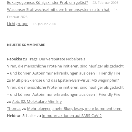
Eukaryogenese: Königskinder-Problem gelöst?
22. Februar 2026
Was unser Stoffwechsel mit dem Immunsystem zu tun hat
14.
Februar 2026
Lichtgruppe
15. Januar 2026
NEUESTE KOMMENTARE
Rebekka
zu
Tregs: Der verspätete Nobelpreis
Viren, die menschliche Proteine imitieren, sind häufiger als gedacht
– und können Autoimmunerkrankungen auslösen | Friendly Fire
zu
Multiple Sklerose und das Epstein-Barr-Virus: MS wegimpfen?
Viren, die menschliche Proteine imitieren, sind häufiger als gedacht
– und können Autoimmunerkrankungen auslösen | Friendly Fire
zu
Abb. 82: Molekulare Mimikry
Thomas
zu
Mehr bloggen, mehr Blogs lesen, mehr kommentieren.
Heidrun Schaller
zu
Immunreaktionen auf SARS-CoV-2