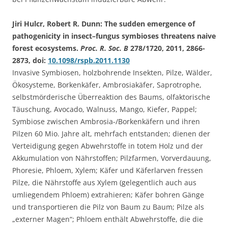
Jiri Hulcr, Robert R. Dunn: The sudden emergence of
pathogenicity in insect–fungus symbioses threatens naive
forest ecosystems.
Proc. R. Soc. B
278/1720, 2011, 2866-
2873, doi:
10.1098/rspb.2011.1130
Invasive Symbiosen, holzbohrende Insekten, Pilze, Wälder,
Ökosysteme, Borkenkäfer, Ambrosiakäfer, Saprotrophe,
selbstmörderische Überreaktion des Baums, olfaktorische
Täuschung, Avocado, Walnuss, Mango, Kiefer, Pappel;
Symbiose zwischen Ambrosia-/Borkenkäfern und ihren
Pilzen 60 Mio. Jahre alt, mehrfach entstanden; dienen der
Verteidigung gegen Abwehrstoffe in totem Holz und der
Akkumulation von Nährstoffen; Pilzfarmen, Vorverdauung,
Phoresie, Phloem, Xylem; Käfer und Käferlarven fressen
Pilze, die Nährstoffe aus Xylem (gelegentlich auch aus
umliegendem Phloem) extrahieren; Käfer bohren Gänge
und transportieren die Pilz von Baum zu Baum; Pilze als
„externer Magen“; Phloem enthält Abwehrstoffe, die die