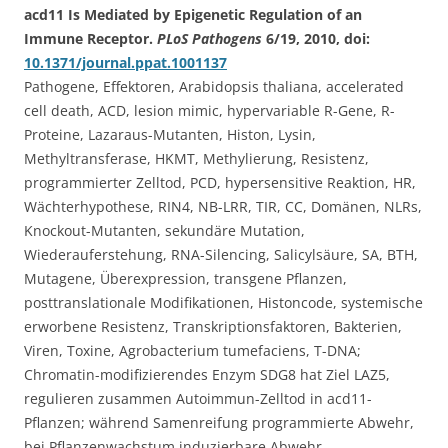
acd11 Is Mediated by Epigenetic Regulation of an
Immune Receptor.
PLoS Pathogens
6/19, 2010, doi:
10.1371/journal.ppat.1001137
Pathogene, Effektoren, Arabidopsis thaliana, accelerated
cell death, ACD, lesion mimic, hypervariable R-Gene, R-
Proteine, Lazaraus-Mutanten, Histon, Lysin,
Methyltransferase, HKMT, Methylierung, Resistenz,
programmierter Zelltod, PCD, hypersensitive Reaktion, HR,
Wächterhypothese, RIN4, NB-LRR, TIR, CC, Domänen, NLRs,
Knockout-Mutanten, sekundäre Mutation,
Wiederauferstehung, RNA-Silencing, Salicylsäure, SA, BTH,
Mutagene, Überexpression, transgene Pflanzen,
posttranslationale Modifikationen, Histoncode, systemische
erworbene Resistenz, Transkriptionsfaktoren, Bakterien,
Viren, Toxine, Agrobacterium tumefaciens, T-DNA;
Chromatin-modifizierendes Enzym SDG8 hat Ziel LAZ5,
regulieren zusammen Autoimmun-Zelltod in acd11-
Pflanzen; während Samenreifung programmierte Abwehr,
bei Pflanzenwachstum induzierbare Abwehr.