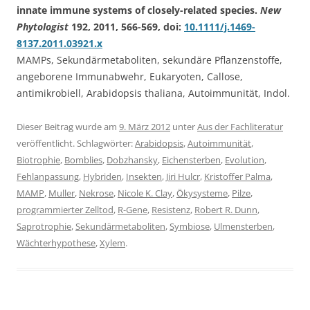
innate immune systems of closely-related species.
New
Phytologist
192, 2011, 566-569, doi:
10.1111/j.1469-
8137.2011.03921.x
MAMPs, Sekundärmetaboliten, sekundäre Pflanzenstoffe,
angeborene Immunabwehr, Eukaryoten, Callose,
antimikrobiell, Arabidopsis thaliana, Autoimmunität, Indol.
Dieser Beitrag wurde am
9. März 2012
unter
Aus der Fachliteratur
veröffentlicht. Schlagwörter:
Arabidopsis
,
Autoimmunität
,
Biotrophie
,
Bomblies
,
Dobzhansky
,
Eichensterben
,
Evolution
,
Fehlanpassung
,
Hybriden
,
Insekten
,
Jiri Hulcr
,
Kristoffer Palma
,
MAMP
,
Muller
,
Nekrose
,
Nicole K. Clay
,
Ökysysteme
,
Pilze
,
programmierter Zelltod
,
R-Gene
,
Resistenz
,
Robert R. Dunn
,
Saprotrophie
,
Sekundärmetaboliten
,
Symbiose
,
Ulmensterben
,
Wächterhypothese
,
Xylem
.