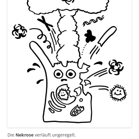
Die
Nekrose
verläuft ungeregelt.