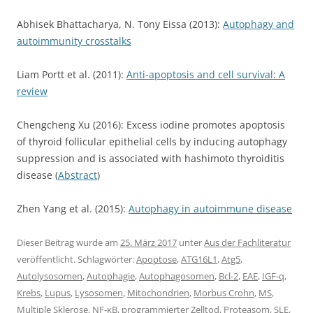
Abhisek Bhattacharya, N. Tony Eissa (2013):
Autophagy and
autoimmunity crosstalks
Liam Portt et al. (2011):
Anti-apoptosis and cell survival: A
review
Chengcheng Xu (2016): Excess iodine promotes apoptosis
of thyroid follicular epithelial cells by inducing autophagy
suppression and is associated with hashimoto thyroiditis
disease (
Abstract
)
Zhen Yang et al. (2015):
Autophagy in autoimmune disease
Dieser Beitrag wurde am
25. März 2017
unter
Aus der Fachliteratur
veröffentlicht. Schlagwörter:
Apoptose
,
ATG16L1
,
Atg5
,
Autolysosomen
,
Autophagie
,
Autophagosomen
,
Bcl-2
,
EAE
,
IGF-q
,
Krebs
,
Lupus
,
Lysosomen
,
Mitochondrien
,
Morbus Crohn
,
MS
,
Multiple Sklerose
,
NF-κB
,
programmierter Zelltod
,
Proteasom
,
SLE
,