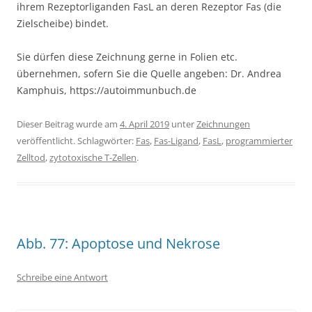
ihrem Rezeptorliganden FasL an deren Rezeptor Fas (die
Zielscheibe) bindet.
Sie dürfen diese Zeichnung gerne in Folien etc.
übernehmen, sofern Sie die Quelle angeben: Dr. Andrea
Kamphuis, https://autoimmunbuch.de
Dieser Beitrag wurde am
4. April 2019
unter
Zeichnungen
veröffentlicht. Schlagwörter:
Fas
,
Fas-Ligand
,
FasL
,
programmierter
Zelltod
,
zytotoxische T-Zellen
.
Abb. 77: Apoptose und Nekrose
Schreibe eine Antwort