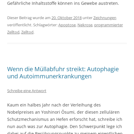
Gefährliche Inhaltsstoffe können ins Gewebe austreten.
Dieser Beitrag wurde am
20. Oktober 2018
unter
Zeichnungen
veröffentlicht. Schlagwörter:
Apoptose
,
Nekrose
,
programmierter
Zelltod
,
Zelltod
.
Wenn die Müllabfuhr streikt: Autophagie
und Autoimmunerkrankungen
Schreibe eine Antwort
Kaum ein halbes Jahr nach der Verleihung des
Nobelpreises an Yoshinori Ōsumi, der diesen zellulären
Schutzmechanismus an Hefen erforscht hat, schreibe ich
nun auch was zur Autophagie. Den Schwerpunkt lege ich
dabei auf die Berührungspunkte zu meinem eigentlichen