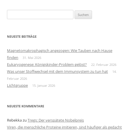
Suchen
nach:
NEUESTE BEITRÄGE
Magnetomakrophagisch angezogen: Wie Tauben nach Hause
finden
31. Mai 2026
Eukaryogenese: Königskinder-Problem gelöst?
22. Februar 2026
Was unser Stoffwechsel mit dem Immunsystem zu tun hat
14.
Februar 2026
Lichtgruppe
15. Januar 2026
NEUESTE KOMMENTARE
Rebekka
zu
Tregs: Der verspätete Nobelpreis
Viren, die menschliche Proteine imitieren, sind häufiger als gedacht