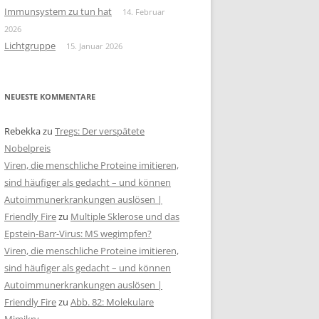
Immunsystem zu tun hat
14. Februar
2026
Lichtgruppe
15. Januar 2026
NEUESTE KOMMENTARE
Rebekka
zu
Tregs: Der verspätete
Nobelpreis
Viren, die menschliche Proteine imitieren,
sind häufiger als gedacht – und können
Autoimmunerkrankungen auslösen |
Friendly Fire
zu
Multiple Sklerose und das
Epstein-Barr-Virus: MS wegimpfen?
Viren, die menschliche Proteine imitieren,
sind häufiger als gedacht – und können
Autoimmunerkrankungen auslösen |
Friendly Fire
zu
Abb. 82: Molekulare