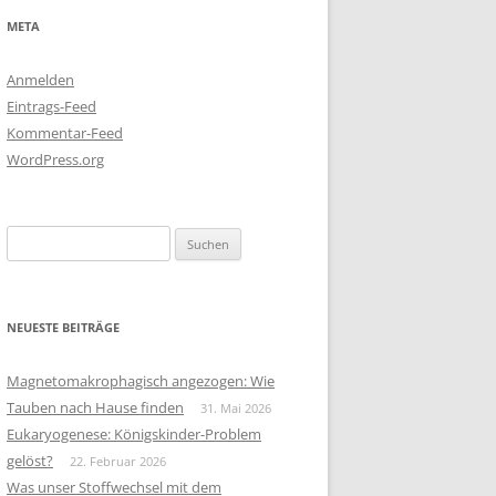
META
Anmelden
Eintrags-Feed
Kommentar-Feed
WordPress.org
Suchen
nach:
NEUESTE BEITRÄGE
Magnetomakrophagisch angezogen: Wie
Tauben nach Hause finden
31. Mai 2026
Eukaryogenese: Königskinder-Problem
gelöst?
22. Februar 2026
Was unser Stoffwechsel mit dem