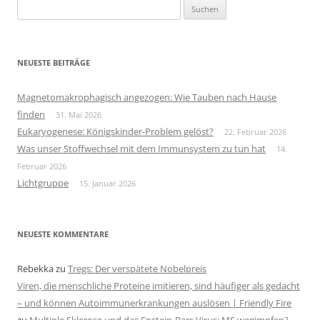
Suchen
nach:
NEUESTE BEITRÄGE
Magnetomakrophagisch angezogen: Wie Tauben nach Hause
finden
31. Mai 2026
Eukaryogenese: Königskinder-Problem gelöst?
22. Februar 2026
Was unser Stoffwechsel mit dem Immunsystem zu tun hat
14.
Februar 2026
Lichtgruppe
15. Januar 2026
NEUESTE KOMMENTARE
Rebekka
zu
Tregs: Der verspätete Nobelpreis
Viren, die menschliche Proteine imitieren, sind häufiger als gedacht
– und können Autoimmunerkrankungen auslösen | Friendly Fire