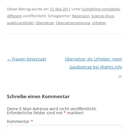
Dieser Beitrag wurde am
15. Mai 2011
unter
Something completely
different
veröffentlicht. Schlagwörter:
Rezension
,
Science-Shop
,
spektrumdirekt
,
Übersetzer
,
Übersetzernennung
,
Urheber
.
Beitragsnavigation
←
Frauen bevorzugt
Übersetzer als Urheber: mein
Gastbeitrag bei iRights.info
→
Schreibe einen Kommentar
Deine E-Mail-Adresse wird nicht veröffentlicht.
Erforderliche Felder sind mit
*
markiert
Kommentar
*