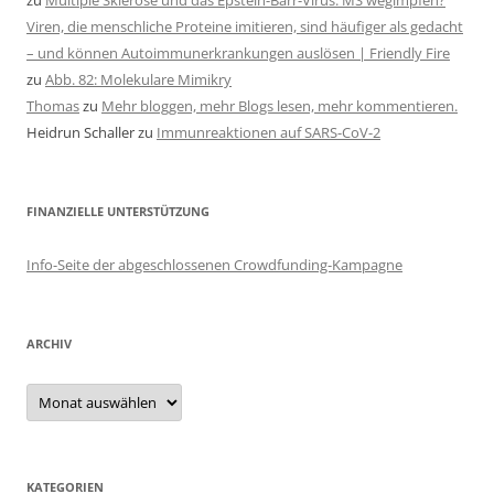
zu
Multiple Sklerose und das Epstein-Barr-Virus: MS wegimpfen?
Viren, die menschliche Proteine imitieren, sind häufiger als gedacht
– und können Autoimmunerkrankungen auslösen | Friendly Fire
zu
Abb. 82: Molekulare Mimikry
Thomas
zu
Mehr bloggen, mehr Blogs lesen, mehr kommentieren.
Heidrun Schaller
zu
Immunreaktionen auf SARS-CoV-2
FINANZIELLE UNTERSTÜTZUNG
Info-Seite der abgeschlossenen Crowdfunding-Kampagne
ARCHIV
Archiv
KATEGORIEN