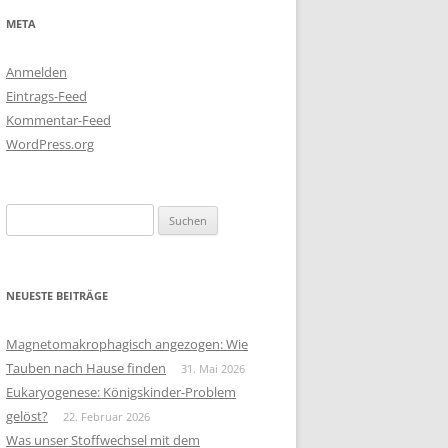
META
Anmelden
Eintrags-Feed
Kommentar-Feed
WordPress.org
Suchen
nach:
NEUESTE BEITRÄGE
Magnetomakrophagisch angezogen: Wie
Tauben nach Hause finden
31. Mai 2026
Eukaryogenese: Königskinder-Problem
gelöst?
22. Februar 2026
Was unser Stoffwechsel mit dem