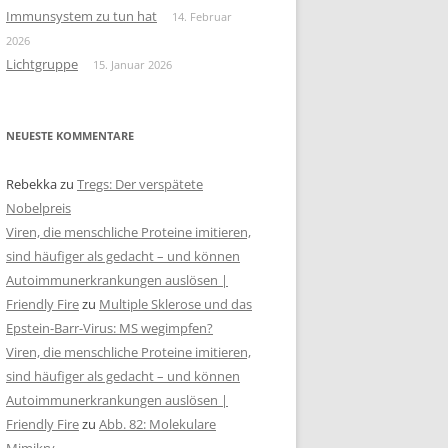
Immunsystem zu tun hat
14. Februar
2026
Lichtgruppe
15. Januar 2026
NEUESTE KOMMENTARE
Rebekka
zu
Tregs: Der verspätete
Nobelpreis
Viren, die menschliche Proteine imitieren,
sind häufiger als gedacht – und können
Autoimmunerkrankungen auslösen |
Friendly Fire
zu
Multiple Sklerose und das
Epstein-Barr-Virus: MS wegimpfen?
Viren, die menschliche Proteine imitieren,
sind häufiger als gedacht – und können
Autoimmunerkrankungen auslösen |
Friendly Fire
zu
Abb. 82: Molekulare