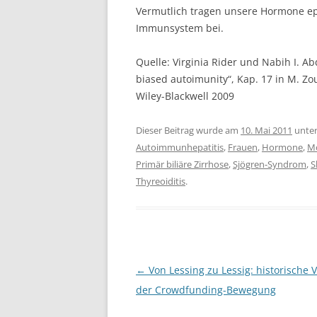
Vermutlich tragen unsere Hormone ep
Immunsystem bei.
Quelle: Virginia Rider und Nabih I. A
biased autoimunity“, Kap. 17 in M. Zo
Wiley-Blackwell 2009
Dieser Beitrag wurde am
10. Mai 2011
unte
Autoimmunhepatitis
,
Frauen
,
Hormone
,
Mo
Primär biliäre Zirrhose
,
Sjögren-Syndrom
,
S
Thyreoiditis
.
Beitragsnavigation
←
Von Lessing zu Lessig: historische 
der Crowdfunding-Bewegung