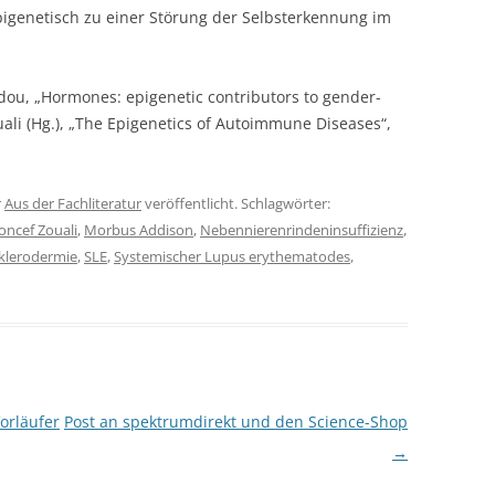
igenetisch zu einer Störung der Selbsterkennung im
bdou, „Hormones: epigenetic contributors to gender-
uali (Hg.), „The Epigenetics of Autoimmune Diseases“,
r
Aus der Fachliteratur
veröffentlicht. Schlagwörter:
ncef Zouali
,
Morbus Addison
,
Nebennierenrindeninsuffizienz
,
klerodermie
,
SLE
,
Systemischer Lupus erythematodes
,
Vorläufer
Post an spektrumdirekt und den Science-Shop
→