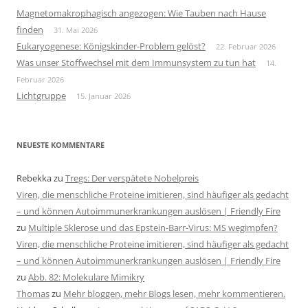
Magnetomakrophagisch angezogen: Wie Tauben nach Hause
finden
31. Mai 2026
Eukaryogenese: Königskinder-Problem gelöst?
22. Februar 2026
Was unser Stoffwechsel mit dem Immunsystem zu tun hat
14.
Februar 2026
Lichtgruppe
15. Januar 2026
NEUESTE KOMMENTARE
Rebekka
zu
Tregs: Der verspätete Nobelpreis
Viren, die menschliche Proteine imitieren, sind häufiger als gedacht
– und können Autoimmunerkrankungen auslösen | Friendly Fire
zu
Multiple Sklerose und das Epstein-Barr-Virus: MS wegimpfen?
Viren, die menschliche Proteine imitieren, sind häufiger als gedacht
– und können Autoimmunerkrankungen auslösen | Friendly Fire
zu
Abb. 82: Molekulare Mimikry
Thomas
zu
Mehr bloggen, mehr Blogs lesen, mehr kommentieren.