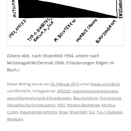
(Obere Abb. nach Shoenfeld 1994, untere nach
McGonagall/McDermott 2006; Erläuterungen folgen im
Buch.)
Dieser Beitrag wurde am
20. Februar 2013
unter
Neues vom Buch
veröffentlicht. Schlagwörter:
APECED
,
Autoimmunerkrankungen
,
autoinflammatorische Erkrankungen
,
Blau-Syndrom
,
Entzündung
,
idiopathische Dysregulation
,
IPEX
,
Morbus Bechterew
,
Morbus
Crohn
,
rheumatoide Arthritis
,
Rose
,
Shoenfeld
,
SLE
,
Typ-1-Diabetes
,
Witebsky
.