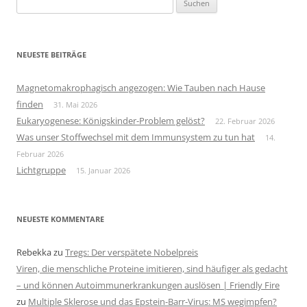
nach:
NEUESTE BEITRÄGE
Magnetomakrophagisch angezogen: Wie Tauben nach Hause
finden
31. Mai 2026
Eukaryogenese: Königskinder-Problem gelöst?
22. Februar 2026
Was unser Stoffwechsel mit dem Immunsystem zu tun hat
14.
Februar 2026
Lichtgruppe
15. Januar 2026
NEUESTE KOMMENTARE
Rebekka
zu
Tregs: Der verspätete Nobelpreis
Viren, die menschliche Proteine imitieren, sind häufiger als gedacht
– und können Autoimmunerkrankungen auslösen | Friendly Fire
zu
Multiple Sklerose und das Epstein-Barr-Virus: MS wegimpfen?