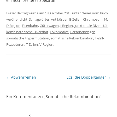
ein noch breiteres Spektrum.
Dieser Beitrag wurde am
18. Oktober 2013
unter
Neues vom Buch
veröffentlicht. Schlagwörter:
Antikörper
,
B-Zellen
,
Chromosom 14
,
D-Region
,
Eisenbahn
,
Güterwagen
,
J-Region
,
junktionale Diversität
,
kombinatorische Diversität
,
Lokomotive
,
Personenwagen
,
somatische Hypermutation
,
somatische Rekombination
,
T-Zell-
Rezeptoren
,
T-Zellen
,
V-Region
.
Beitragsnavigation
←
Abwehrreihen
ILCs: die Doppelgänger
→
Ein Kommentar zu „
Somatische Rekombination
“
k