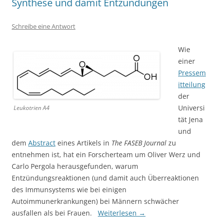
Synthese und damit Entzündungen
Schreibe eine Antwort
Wie
einer
Pressem
itteilung
der
Universi
Leukotrien A4
tät Jena
und
dem
Abstract
eines Artikels in
The FASEB Journal
zu
entnehmen ist, hat ein Forscherteam um Oliver Werz und
Carlo Pergola herausgefunden, warum
Entzündungsreaktionen (und damit auch Überreaktionen
des Immunsystems wie bei einigen
Autoimmunerkrankungen) bei Männern schwächer
ausfallen als bei Frauen.
Weiterlesen
→