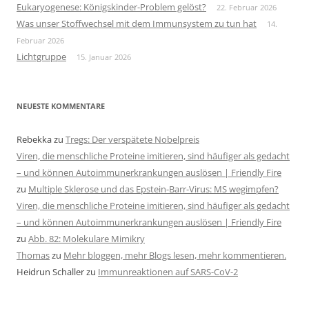
Eukaryogenese: Königskinder-Problem gelöst?
22. Februar 2026
Was unser Stoffwechsel mit dem Immunsystem zu tun hat
14.
Februar 2026
Lichtgruppe
15. Januar 2026
NEUESTE KOMMENTARE
Rebekka
zu
Tregs: Der verspätete Nobelpreis
Viren, die menschliche Proteine imitieren, sind häufiger als gedacht
– und können Autoimmunerkrankungen auslösen | Friendly Fire
zu
Multiple Sklerose und das Epstein-Barr-Virus: MS wegimpfen?
Viren, die menschliche Proteine imitieren, sind häufiger als gedacht
– und können Autoimmunerkrankungen auslösen | Friendly Fire
zu
Abb. 82: Molekulare Mimikry
Thomas
zu
Mehr bloggen, mehr Blogs lesen, mehr kommentieren.
Heidrun Schaller
zu
Immunreaktionen auf SARS-CoV-2