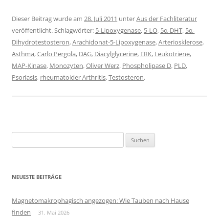
Dieser Beitrag wurde am
28. Juli 2011
unter
Aus der Fachliteratur
veröffentlicht. Schlagwörter:
5-Lipoxygenase
,
5-LO
,
5α-DHT
,
5α-
Dihydrotestosteron
,
Arachidonat-5-Lipoxygenase
,
Arteriosklerose
,
Asthma
,
Carlo Pergola
,
DAG
,
Diacylglycerine
,
ERK
,
Leukotriene
,
MAP-Kinase
,
Monozyten
,
Oliver Werz
,
Phospholipase D
,
PLD
,
Psoriasis
,
rheumatoider Arthritis
,
Testosteron
.
Suchen
nach:
NEUESTE BEITRÄGE
Magnetomakrophagisch angezogen: Wie Tauben nach Hause
finden
31. Mai 2026