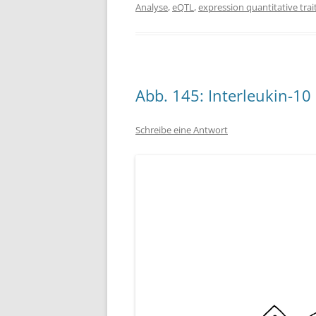
Analyse
,
eQTL
,
expression quantitative trait
Abb. 145: Interleukin-10
Schreibe eine Antwort