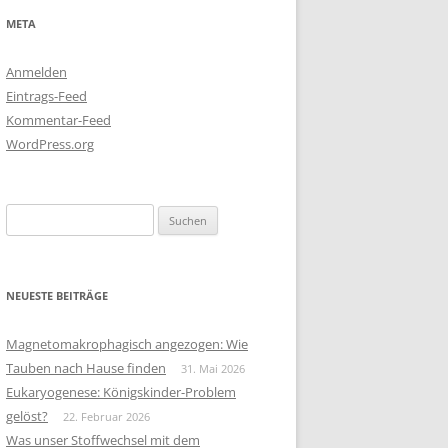
META
Anmelden
Eintrags-Feed
Kommentar-Feed
WordPress.org
Suchen
nach:
NEUESTE BEITRÄGE
Magnetomakrophagisch angezogen: Wie
Tauben nach Hause finden
31. Mai 2026
Eukaryogenese: Königskinder-Problem
gelöst?
22. Februar 2026
Was unser Stoffwechsel mit dem