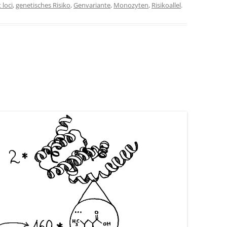
 loci
,
genetisches Risiko
,
Genvariante
,
Monozyten
,
Risikoallel
.