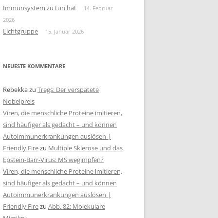
Immunsystem zu tun hat
14. Februar
2026
Lichtgruppe
15. Januar 2026
NEUESTE KOMMENTARE
Rebekka
zu
Tregs: Der verspätete
Nobelpreis
Viren, die menschliche Proteine imitieren,
sind häufiger als gedacht – und können
Autoimmunerkrankungen auslösen |
Friendly Fire
zu
Multiple Sklerose und das
Epstein-Barr-Virus: MS wegimpfen?
Viren, die menschliche Proteine imitieren,
sind häufiger als gedacht – und können
Autoimmunerkrankungen auslösen |
Friendly Fire
zu
Abb. 82: Molekulare