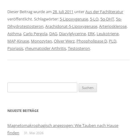
Dieser Beitrag wurde am
28. Juli 2011
unter
Aus der Fachliteratur
veröffentlicht. Schlagwörter:
5-Lipoxygenase
,
5-LO
,
5α-DHT
,
5α-
Dihydrotestosteron
,
Arachidonat-5-Lipoxygenase
,
Arteriosklerose
,
Asthma
,
Carlo Pergola
,
DAG
,
Diacylglycerine
,
ERK
,
Leukotriene
,
MAP-Kinase
,
Monozyten
,
Oliver Werz
,
Phospholipase D
,
PLD
,
Psoriasis
,
rheumatoider Arthritis
,
Testosteron
.
Suchen
nach:
NEUESTE BEITRÄGE
Magnetomakrophagisch angezogen: Wie Tauben nach Hause
finden
31. Mai 2026