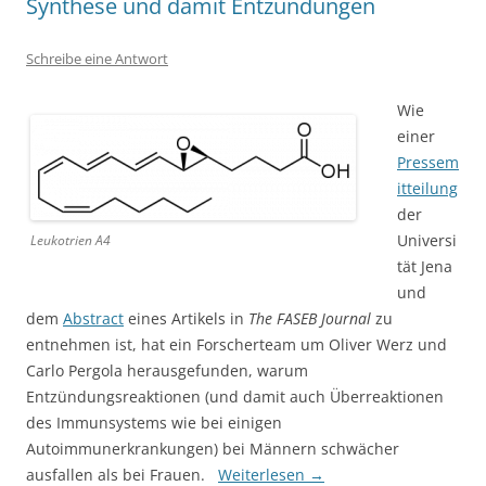
Synthese und damit Entzündungen
Schreibe eine Antwort
Wie
einer
Pressem
itteilung
der
Universi
Leukotrien A4
tät Jena
und
dem
Abstract
eines Artikels in
The FASEB Journal
zu
entnehmen ist, hat ein Forscherteam um Oliver Werz und
Carlo Pergola herausgefunden, warum
Entzündungsreaktionen (und damit auch Überreaktionen
des Immunsystems wie bei einigen
Autoimmunerkrankungen) bei Männern schwächer
ausfallen als bei Frauen.
Weiterlesen
→