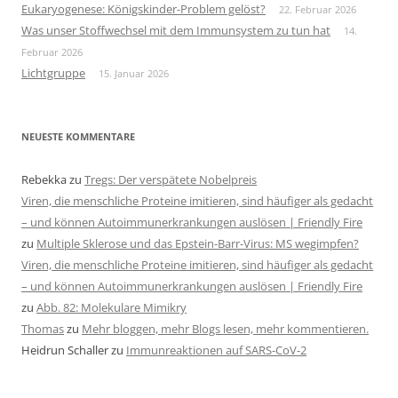
Eukaryogenese: Königskinder-Problem gelöst?
22. Februar 2026
Was unser Stoffwechsel mit dem Immunsystem zu tun hat
14.
Februar 2026
Lichtgruppe
15. Januar 2026
NEUESTE KOMMENTARE
Rebekka
zu
Tregs: Der verspätete Nobelpreis
Viren, die menschliche Proteine imitieren, sind häufiger als gedacht
– und können Autoimmunerkrankungen auslösen | Friendly Fire
zu
Multiple Sklerose und das Epstein-Barr-Virus: MS wegimpfen?
Viren, die menschliche Proteine imitieren, sind häufiger als gedacht
– und können Autoimmunerkrankungen auslösen | Friendly Fire
zu
Abb. 82: Molekulare Mimikry
Thomas
zu
Mehr bloggen, mehr Blogs lesen, mehr kommentieren.
Heidrun Schaller
zu
Immunreaktionen auf SARS-CoV-2