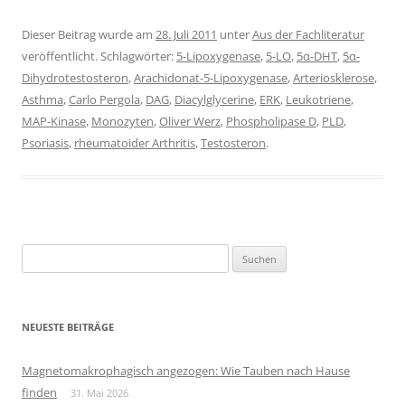
Dieser Beitrag wurde am
28. Juli 2011
unter
Aus der Fachliteratur
veröffentlicht. Schlagwörter:
5-Lipoxygenase
,
5-LO
,
5α-DHT
,
5α-
Dihydrotestosteron
,
Arachidonat-5-Lipoxygenase
,
Arteriosklerose
,
Asthma
,
Carlo Pergola
,
DAG
,
Diacylglycerine
,
ERK
,
Leukotriene
,
MAP-Kinase
,
Monozyten
,
Oliver Werz
,
Phospholipase D
,
PLD
,
Psoriasis
,
rheumatoider Arthritis
,
Testosteron
.
Suchen
nach:
NEUESTE BEITRÄGE
Magnetomakrophagisch angezogen: Wie Tauben nach Hause
finden
31. Mai 2026