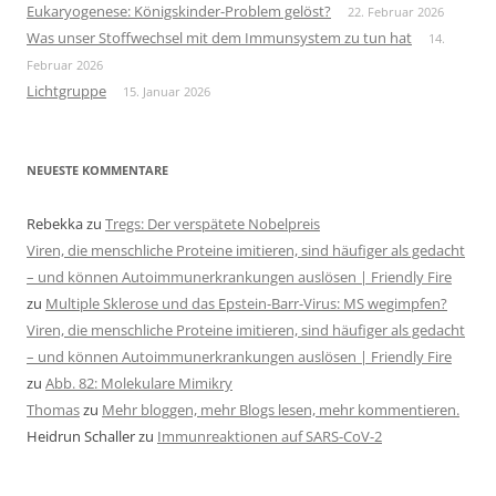
Eukaryogenese: Königskinder-Problem gelöst?
22. Februar 2026
Was unser Stoffwechsel mit dem Immunsystem zu tun hat
14.
Februar 2026
Lichtgruppe
15. Januar 2026
NEUESTE KOMMENTARE
Rebekka
zu
Tregs: Der verspätete Nobelpreis
Viren, die menschliche Proteine imitieren, sind häufiger als gedacht
– und können Autoimmunerkrankungen auslösen | Friendly Fire
zu
Multiple Sklerose und das Epstein-Barr-Virus: MS wegimpfen?
Viren, die menschliche Proteine imitieren, sind häufiger als gedacht
– und können Autoimmunerkrankungen auslösen | Friendly Fire
zu
Abb. 82: Molekulare Mimikry
Thomas
zu
Mehr bloggen, mehr Blogs lesen, mehr kommentieren.
Heidrun Schaller
zu
Immunreaktionen auf SARS-CoV-2