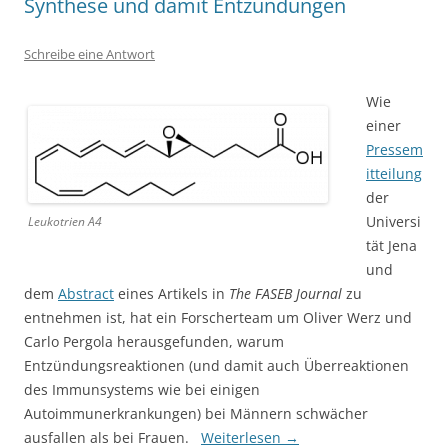
Synthese und damit Entzündungen
Schreibe eine Antwort
Wie
einer
Pressem
itteilung
der
Universi
Leukotrien A4
tät Jena
und
dem
Abstract
eines Artikels in
The FASEB Journal
zu
entnehmen ist, hat ein Forscherteam um Oliver Werz und
Carlo Pergola herausgefunden, warum
Entzündungsreaktionen (und damit auch Überreaktionen
des Immunsystems wie bei einigen
Autoimmunerkrankungen) bei Männern schwächer
ausfallen als bei Frauen.
Weiterlesen
→