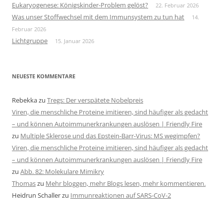
Eukaryogenese: Königskinder-Problem gelöst?
22. Februar 2026
Was unser Stoffwechsel mit dem Immunsystem zu tun hat
14.
Februar 2026
Lichtgruppe
15. Januar 2026
NEUESTE KOMMENTARE
Rebekka
zu
Tregs: Der verspätete Nobelpreis
Viren, die menschliche Proteine imitieren, sind häufiger als gedacht
– und können Autoimmunerkrankungen auslösen | Friendly Fire
zu
Multiple Sklerose und das Epstein-Barr-Virus: MS wegimpfen?
Viren, die menschliche Proteine imitieren, sind häufiger als gedacht
– und können Autoimmunerkrankungen auslösen | Friendly Fire
zu
Abb. 82: Molekulare Mimikry
Thomas
zu
Mehr bloggen, mehr Blogs lesen, mehr kommentieren.
Heidrun Schaller
zu
Immunreaktionen auf SARS-CoV-2