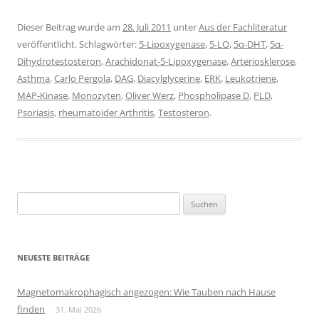
Dieser Beitrag wurde am
28. Juli 2011
unter
Aus der Fachliteratur
veröffentlicht. Schlagwörter:
5-Lipoxygenase
,
5-LO
,
5α-DHT
,
5α-
Dihydrotestosteron
,
Arachidonat-5-Lipoxygenase
,
Arteriosklerose
,
Asthma
,
Carlo Pergola
,
DAG
,
Diacylglycerine
,
ERK
,
Leukotriene
,
MAP-Kinase
,
Monozyten
,
Oliver Werz
,
Phospholipase D
,
PLD
,
Psoriasis
,
rheumatoider Arthritis
,
Testosteron
.
Suchen
nach:
NEUESTE BEITRÄGE
Magnetomakrophagisch angezogen: Wie Tauben nach Hause
finden
31. Mai 2026