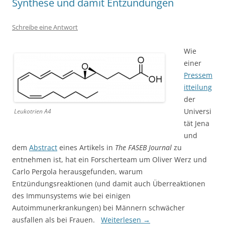
Synthese und damit Entzündungen
Schreibe eine Antwort
Wie
einer
Pressem
itteilung
der
Universi
Leukotrien A4
tät Jena
und
dem
Abstract
eines Artikels in
The FASEB Journal
zu
entnehmen ist, hat ein Forscherteam um Oliver Werz und
Carlo Pergola herausgefunden, warum
Entzündungsreaktionen (und damit auch Überreaktionen
des Immunsystems wie bei einigen
Autoimmunerkrankungen) bei Männern schwächer
ausfallen als bei Frauen.
Weiterlesen
→