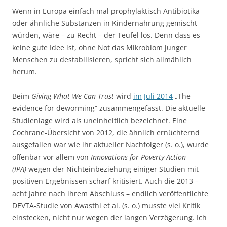
Wenn in Europa einfach mal prophylaktisch Antibiotika
oder ähnliche Substanzen in Kindernahrung gemischt
würden, wäre – zu Recht – der Teufel los. Denn dass es
keine gute Idee ist, ohne Not das Mikrobiom junger
Menschen zu destabilisieren, spricht sich allmählich
herum.
Beim
Giving What We Can Trust
wird
im Juli 2014
„The
evidence for deworming“ zusammengefasst. Die aktuelle
Studienlage wird als uneinheitlich bezeichnet. Eine
Cochrane-Übersicht von 2012, die ähnlich ernüchternd
ausgefallen war wie ihr aktueller Nachfolger (s. o.), wurde
offenbar vor allem von
Innovations for Poverty Action
(IPA)
wegen der Nichteinbeziehung einiger Studien mit
positiven Ergebnissen scharf kritisiert. Auch die 2013 –
acht Jahre nach ihrem Abschluss – endlich veröffentlichte
DEVTA-Studie von Awasthi et al. (s. o.) musste viel Kritik
einstecken, nicht nur wegen der langen Verzögerung. Ich