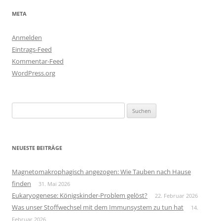
META
Anmelden
Eintrags-Feed
Kommentar-Feed
WordPress.org
Suchen
nach:
NEUESTE BEITRÄGE
Magnetomakrophagisch angezogen: Wie Tauben nach Hause
finden
31. Mai 2026
Eukaryogenese: Königskinder-Problem gelöst?
22. Februar 2026
Was unser Stoffwechsel mit dem Immunsystem zu tun hat
14.
Februar 2026