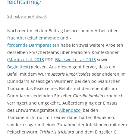
leichtsinnig?
Schreibe eine Antwort
Nach der im letzten Beitrag besprochenen Arbeit über
fruchtbarkeitshemmende und -
fördernde Darmparasiten
habe ich zwei weitere Arbeiten
desselben Forscherteams über Parasiten-Koinfektionen
(
Martin et al. 2013
PDF,
Blackwell et al. 2013
sowie
Begleittext
) gelesen. Aus diesen geht hervor, dass ein
Befall mit dem Wurm
Ascaris lumbricoides
oder anderen im
Dünndarm ansässigen Würmern bei den bolivianischen
Tsimane das Risiko eines Befalls mit dem ebenfalls im
Dünndarm siedelnden Einzeller
Giardia lamblia
erheblich
verringert und umgekehrt. Außerdem ging der Einsatz
des Entwurmungsmittels
Albendazol
bei den
Tsimane nicht nur mit keiner dauerhaften Reduktion,
sondern sogar mit einer Zunahme der Infektionen mit dem
Peitschenwurm
Trichuris trichiura
und dem Einzeller
G.