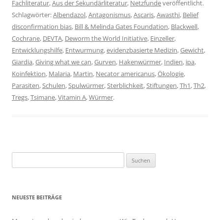
Fachliteratur
,
Aus der Sekundärliteratur
,
Netzfunde
veröffentlicht.
Schlagwörter:
Albendazol
,
Antagonismus
,
Ascaris
,
Awasthi
,
Belief
dis­con­fir­ma­tion bias
,
Bill & Melinda Gates Foundation
,
Blackwell
,
Cochrane
,
DEVTA
,
Deworm the World Initiative
,
Einzeller
,
Entwicklungshilfe
,
Entwurmung
,
evidenzbasierte Medizin
,
Gewicht
,
Giardia
,
Giving what we can
,
Gurven
,
Hakenwürmer
,
Indien
,
ipa
,
Koinfektion
,
Malaria
,
Martin
,
Necator americanus
,
Ökologie
,
Parasiten
,
Schulen
,
Spulwürmer
,
Sterblichkeit
,
Stiftungen
,
Th1
,
Th2
,
Tregs
,
Tsimane
,
Vitamin A
,
Würmer
.
Suchen
nach:
NEUESTE BEITRÄGE