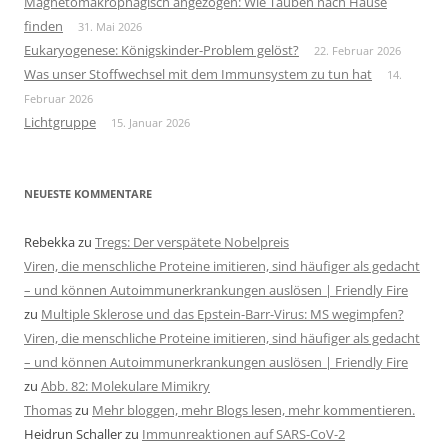
Magnetomakrophagisch angezogen: Wie Tauben nach Hause
finden
31. Mai 2026
Eukaryogenese: Königskinder-Problem gelöst?
22. Februar 2026
Was unser Stoffwechsel mit dem Immunsystem zu tun hat
14.
Februar 2026
Lichtgruppe
15. Januar 2026
NEUESTE KOMMENTARE
Rebekka
zu
Tregs: Der verspätete Nobelpreis
Viren, die menschliche Proteine imitieren, sind häufiger als gedacht
– und können Autoimmunerkrankungen auslösen | Friendly Fire
zu
Multiple Sklerose und das Epstein-Barr-Virus: MS wegimpfen?
Viren, die menschliche Proteine imitieren, sind häufiger als gedacht
– und können Autoimmunerkrankungen auslösen | Friendly Fire
zu
Abb. 82: Molekulare Mimikry
Thomas
zu
Mehr bloggen, mehr Blogs lesen, mehr kommentieren.
Heidrun Schaller
zu
Immunreaktionen auf SARS-CoV-2