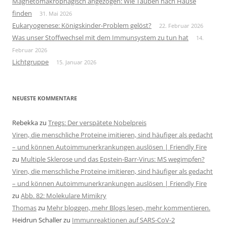
Magnetomakrophagisch angezogen: Wie Tauben nach Hause
finden
31. Mai 2026
Eukaryogenese: Königskinder-Problem gelöst?
22. Februar 2026
Was unser Stoffwechsel mit dem Immunsystem zu tun hat
14.
Februar 2026
Lichtgruppe
15. Januar 2026
NEUESTE KOMMENTARE
Rebekka
zu
Tregs: Der verspätete Nobelpreis
Viren, die menschliche Proteine imitieren, sind häufiger als gedacht
– und können Autoimmunerkrankungen auslösen | Friendly Fire
zu
Multiple Sklerose und das Epstein-Barr-Virus: MS wegimpfen?
Viren, die menschliche Proteine imitieren, sind häufiger als gedacht
– und können Autoimmunerkrankungen auslösen | Friendly Fire
zu
Abb. 82: Molekulare Mimikry
Thomas
zu
Mehr bloggen, mehr Blogs lesen, mehr kommentieren.
Heidrun Schaller
zu
Immunreaktionen auf SARS-CoV-2