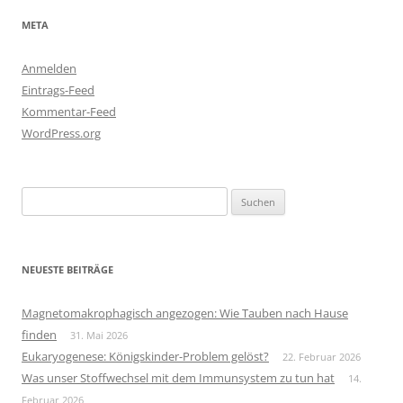
META
Anmelden
Eintrags-Feed
Kommentar-Feed
WordPress.org
Suchen
nach:
NEUESTE BEITRÄGE
Magnetomakrophagisch angezogen: Wie Tauben nach Hause
finden
31. Mai 2026
Eukaryogenese: Königskinder-Problem gelöst?
22. Februar 2026
Was unser Stoffwechsel mit dem Immunsystem zu tun hat
14.
Februar 2026