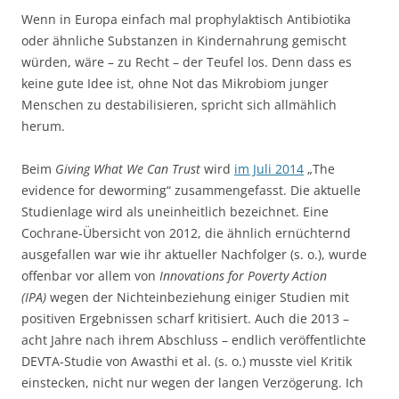
Wenn in Europa einfach mal prophylaktisch Antibiotika
oder ähnliche Substanzen in Kindernahrung gemischt
würden, wäre – zu Recht – der Teufel los. Denn dass es
keine gute Idee ist, ohne Not das Mikrobiom junger
Menschen zu destabilisieren, spricht sich allmählich
herum.
Beim
Giving What We Can Trust
wird
im Juli 2014
„The
evidence for deworming“ zusammengefasst. Die aktuelle
Studienlage wird als uneinheitlich bezeichnet. Eine
Cochrane-Übersicht von 2012, die ähnlich ernüchternd
ausgefallen war wie ihr aktueller Nachfolger (s. o.), wurde
offenbar vor allem von
Innovations for Poverty Action
(IPA)
wegen der Nichteinbeziehung einiger Studien mit
positiven Ergebnissen scharf kritisiert. Auch die 2013 –
acht Jahre nach ihrem Abschluss – endlich veröffentlichte
DEVTA-Studie von Awasthi et al. (s. o.) musste viel Kritik
einstecken, nicht nur wegen der langen Verzögerung. Ich