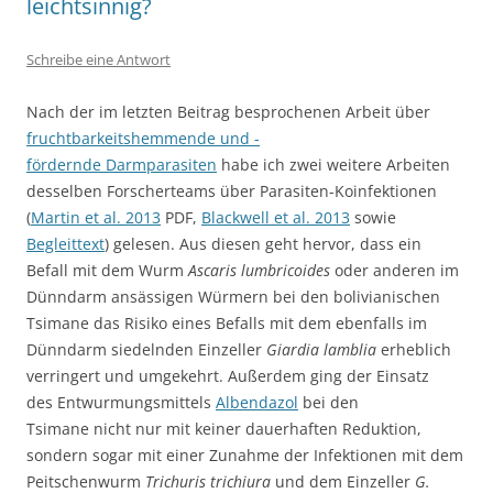
leichtsinnig?
Schreibe eine Antwort
Nach der im letzten Beitrag besprochenen Arbeit über
fruchtbarkeitshemmende und -
fördernde Darmparasiten
habe ich zwei weitere Arbeiten
desselben Forscherteams über Parasiten-Koinfektionen
(
Martin et al. 2013
PDF,
Blackwell et al. 2013
sowie
Begleittext
) gelesen. Aus diesen geht hervor, dass ein
Befall mit dem Wurm
Ascaris lumbricoides
oder anderen im
Dünndarm ansässigen Würmern bei den bolivianischen
Tsimane das Risiko eines Befalls mit dem ebenfalls im
Dünndarm siedelnden Einzeller
Giardia lamblia
erheblich
verringert und umgekehrt. Außerdem ging der Einsatz
des Entwurmungsmittels
Albendazol
bei den
Tsimane nicht nur mit keiner dauerhaften Reduktion,
sondern sogar mit einer Zunahme der Infektionen mit dem
Peitschenwurm
Trichuris trichiura
und dem Einzeller
G.