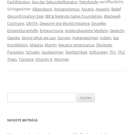
Fachliteratur
,
Aus der Sekundärliteratur
,
Netzfunde
veröffentlicht.
Schlagwörter:
Albendazol
,
Antagonismus
,
Ascaris
,
Awasthi
,
Belief
dis­con­fir­ma­tion bias
,
Bill & Melinda Gates Foundation
,
Blackwell
,
Cochrane
,
DEVTA
,
Deworm the World Initiative
,
Einzeller
,
Entwicklungshilfe
,
Entwurmung
,
evidenzbasierte Medizin
,
Gewicht
,
Giardia
,
Giving what we can
,
Gurven
,
Hakenwürmer
,
Indien
,
ipa
,
Koinfektion
,
Malaria
,
Martin
,
Necator americanus
,
Ökologie
,
Parasiten
,
Schulen
,
Spulwürmer
,
Sterblichkeit
,
Stiftungen
,
Th1
,
Th2
,
Tregs
,
Tsimane
,
Vitamin A
,
Würmer
.
Suchen
nach:
NEUESTE BEITRÄGE