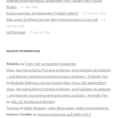
Magnetomakrophagisch angezogen: Wie Tauben nach Hause
finden
31. Mai 2026
Eukaryogenese: Königskinder-Problem gelöst?
22. Februar 2026
Was unser Stoffwechsel mit dem Immunsystem zu tun hat
14.
Februar 2026
Lichtgruppe
15. Januar 2026
NEUESTE KOMMENTARE
Rebekka
zu
Tregs: Der verspätete Nobelpreis
Viren, die menschliche Proteine imitieren, sind häufiger als gedacht
– und können Autoimmunerkrankungen auslösen | Friendly Fire
zu
Multiple Sklerose und das Epstein-Barr-Virus: MS wegimpfen?
Viren, die menschliche Proteine imitieren, sind häufiger als gedacht
– und können Autoimmunerkrankungen auslösen | Friendly Fire
zu
Abb. 82: Molekulare Mimikry
Thomas
zu
Mehr bloggen, mehr Blogs lesen, mehr kommentieren.
Heidrun Schaller
zu
Immunreaktionen auf SARS-CoV-2