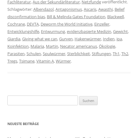
Fachliteratur
,
Aus der Sekundärliteratur
,
Netzfunde
veröffentlicht.
Schlagwörter:
Albendazol
,
Antagonismus
,
Ascaris
,
Awasthi
,
Belief
dis­con­fir­ma­tion bias
,
Bill & Melinda Gates Foundation
,
Blackwell
,
Cochrane
,
DEVTA
,
Deworm the World Initiative
,
Einzeller
,
Entwicklungshilfe
,
Entwurmung
,
evidenzbasierte Medizin
,
Gewicht
,
Giardia
,
Giving what we can
,
Gurven
,
Hakenwürmer
,
Indien
,
ipa
,
Koinfektion
,
Malaria
,
Martin
,
Necator americanus
,
Ökologie
,
Parasiten
,
Schulen
,
Spulwürmer
,
Sterblichkeit
,
Stiftungen
,
Th1
,
Th2
,
Tregs
,
Tsimane
,
Vitamin A
,
Würmer
.
Suchen
nach:
NEUESTE BEITRÄGE