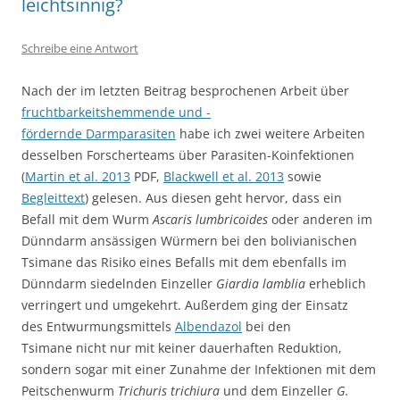
leichtsinnig?
Schreibe eine Antwort
Nach der im letzten Beitrag besprochenen Arbeit über
fruchtbarkeitshemmende und -
fördernde Darmparasiten
habe ich zwei weitere Arbeiten
desselben Forscherteams über Parasiten-Koinfektionen
(
Martin et al. 2013
PDF,
Blackwell et al. 2013
sowie
Begleittext
) gelesen. Aus diesen geht hervor, dass ein
Befall mit dem Wurm
Ascaris lumbricoides
oder anderen im
Dünndarm ansässigen Würmern bei den bolivianischen
Tsimane das Risiko eines Befalls mit dem ebenfalls im
Dünndarm siedelnden Einzeller
Giardia lamblia
erheblich
verringert und umgekehrt. Außerdem ging der Einsatz
des Entwurmungsmittels
Albendazol
bei den
Tsimane nicht nur mit keiner dauerhaften Reduktion,
sondern sogar mit einer Zunahme der Infektionen mit dem
Peitschenwurm
Trichuris trichiura
und dem Einzeller
G.