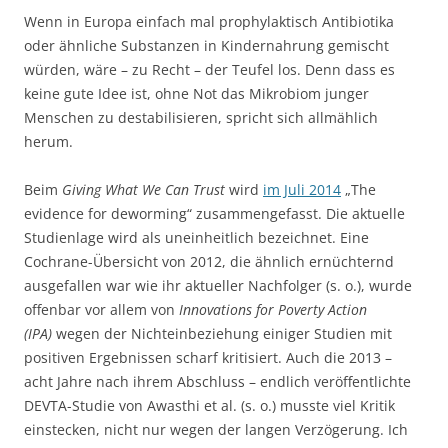
Wenn in Europa einfach mal prophylaktisch Antibiotika
oder ähnliche Substanzen in Kindernahrung gemischt
würden, wäre – zu Recht – der Teufel los. Denn dass es
keine gute Idee ist, ohne Not das Mikrobiom junger
Menschen zu destabilisieren, spricht sich allmählich
herum.
Beim
Giving What We Can Trust
wird
im Juli 2014
„The
evidence for deworming“ zusammengefasst. Die aktuelle
Studienlage wird als uneinheitlich bezeichnet. Eine
Cochrane-Übersicht von 2012, die ähnlich ernüchternd
ausgefallen war wie ihr aktueller Nachfolger (s. o.), wurde
offenbar vor allem von
Innovations for Poverty Action
(IPA)
wegen der Nichteinbeziehung einiger Studien mit
positiven Ergebnissen scharf kritisiert. Auch die 2013 –
acht Jahre nach ihrem Abschluss – endlich veröffentlichte
DEVTA-Studie von Awasthi et al. (s. o.) musste viel Kritik
einstecken, nicht nur wegen der langen Verzögerung. Ich