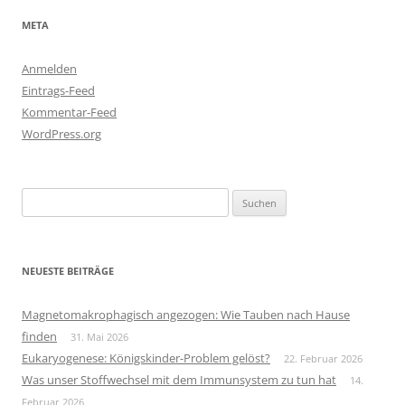
META
Anmelden
Eintrags-Feed
Kommentar-Feed
WordPress.org
Suchen
nach:
NEUESTE BEITRÄGE
Magnetomakrophagisch angezogen: Wie Tauben nach Hause
finden
31. Mai 2026
Eukaryogenese: Königskinder-Problem gelöst?
22. Februar 2026
Was unser Stoffwechsel mit dem Immunsystem zu tun hat
14.
Februar 2026