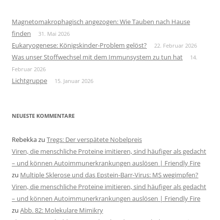
Magnetomakrophagisch angezogen: Wie Tauben nach Hause
finden
31. Mai 2026
Eukaryogenese: Königskinder-Problem gelöst?
22. Februar 2026
Was unser Stoffwechsel mit dem Immunsystem zu tun hat
14.
Februar 2026
Lichtgruppe
15. Januar 2026
NEUESTE KOMMENTARE
Rebekka
zu
Tregs: Der verspätete Nobelpreis
Viren, die menschliche Proteine imitieren, sind häufiger als gedacht
– und können Autoimmunerkrankungen auslösen | Friendly Fire
zu
Multiple Sklerose und das Epstein-Barr-Virus: MS wegimpfen?
Viren, die menschliche Proteine imitieren, sind häufiger als gedacht
– und können Autoimmunerkrankungen auslösen | Friendly Fire
zu
Abb. 82: Molekulare Mimikry