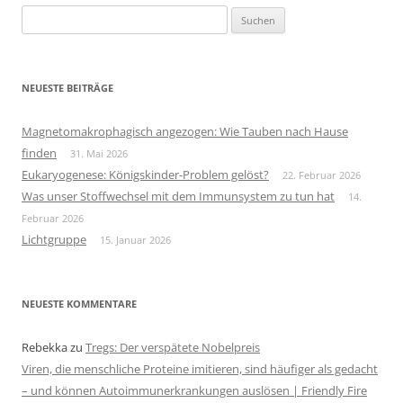
Suchen
nach:
NEUESTE BEITRÄGE
Magnetomakrophagisch angezogen: Wie Tauben nach Hause
finden
31. Mai 2026
Eukaryogenese: Königskinder-Problem gelöst?
22. Februar 2026
Was unser Stoffwechsel mit dem Immunsystem zu tun hat
14.
Februar 2026
Lichtgruppe
15. Januar 2026
NEUESTE KOMMENTARE
Rebekka
zu
Tregs: Der verspätete Nobelpreis
Viren, die menschliche Proteine imitieren, sind häufiger als gedacht
– und können Autoimmunerkrankungen auslösen | Friendly Fire