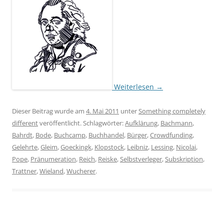
Weiterlesen
→
Dieser Beitrag wurde am
4. Mai 2011
unter
Something completely
different
veröffentlicht. Schlagwörter:
Aufklärung
,
Bachmann
,
Bahrdt
,
Bode
,
Buchcamp
,
Buchhandel
,
Bürger
,
Crowdfunding
,
Gelehrte
,
Gleim
,
Goeckingk
,
Klopstock
,
Leibniz
,
Lessing
,
Nicolai
,
Pope
,
Pränumeration
,
Reich
,
Reiske
,
Selbstverleger
,
Subskription
,
Trattner
,
Wieland
,
Wucherer
.