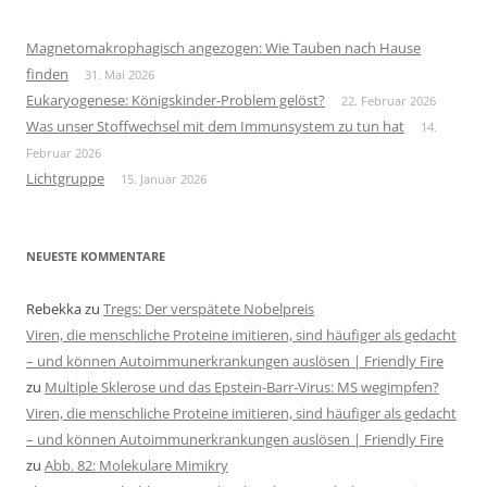
Magnetomakrophagisch angezogen: Wie Tauben nach Hause
finden
31. Mai 2026
Eukaryogenese: Königskinder-Problem gelöst?
22. Februar 2026
Was unser Stoffwechsel mit dem Immunsystem zu tun hat
14.
Februar 2026
Lichtgruppe
15. Januar 2026
NEUESTE KOMMENTARE
Rebekka
zu
Tregs: Der verspätete Nobelpreis
Viren, die menschliche Proteine imitieren, sind häufiger als gedacht
– und können Autoimmunerkrankungen auslösen | Friendly Fire
zu
Multiple Sklerose und das Epstein-Barr-Virus: MS wegimpfen?
Viren, die menschliche Proteine imitieren, sind häufiger als gedacht
– und können Autoimmunerkrankungen auslösen | Friendly Fire
zu
Abb. 82: Molekulare Mimikry