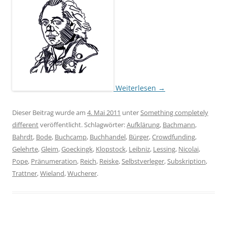
Weiterlesen
→
Dieser Beitrag wurde am
4. Mai 2011
unter
Something completely
different
veröffentlicht. Schlagwörter:
Aufklärung
,
Bachmann
,
Bahrdt
,
Bode
,
Buchcamp
,
Buchhandel
,
Bürger
,
Crowdfunding
,
Gelehrte
,
Gleim
,
Goeckingk
,
Klopstock
,
Leibniz
,
Lessing
,
Nicolai
,
Pope
,
Pränumeration
,
Reich
,
Reiske
,
Selbstverleger
,
Subskription
,
Trattner
,
Wieland
,
Wucherer
.