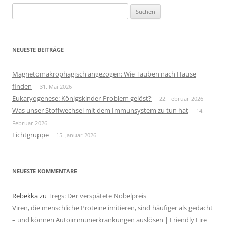
Suchen
nach:
NEUESTE BEITRÄGE
Magnetomakrophagisch angezogen: Wie Tauben nach Hause
finden
31. Mai 2026
Eukaryogenese: Königskinder-Problem gelöst?
22. Februar 2026
Was unser Stoffwechsel mit dem Immunsystem zu tun hat
14.
Februar 2026
Lichtgruppe
15. Januar 2026
NEUESTE KOMMENTARE
Rebekka
zu
Tregs: Der verspätete Nobelpreis
Viren, die menschliche Proteine imitieren, sind häufiger als gedacht
– und können Autoimmunerkrankungen auslösen | Friendly Fire