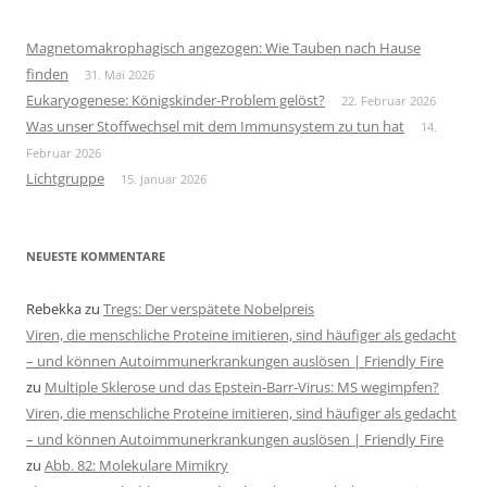
Magnetomakrophagisch angezogen: Wie Tauben nach Hause
finden
31. Mai 2026
Eukaryogenese: Königskinder-Problem gelöst?
22. Februar 2026
Was unser Stoffwechsel mit dem Immunsystem zu tun hat
14.
Februar 2026
Lichtgruppe
15. Januar 2026
NEUESTE KOMMENTARE
Rebekka
zu
Tregs: Der verspätete Nobelpreis
Viren, die menschliche Proteine imitieren, sind häufiger als gedacht
– und können Autoimmunerkrankungen auslösen | Friendly Fire
zu
Multiple Sklerose und das Epstein-Barr-Virus: MS wegimpfen?
Viren, die menschliche Proteine imitieren, sind häufiger als gedacht
– und können Autoimmunerkrankungen auslösen | Friendly Fire
zu
Abb. 82: Molekulare Mimikry