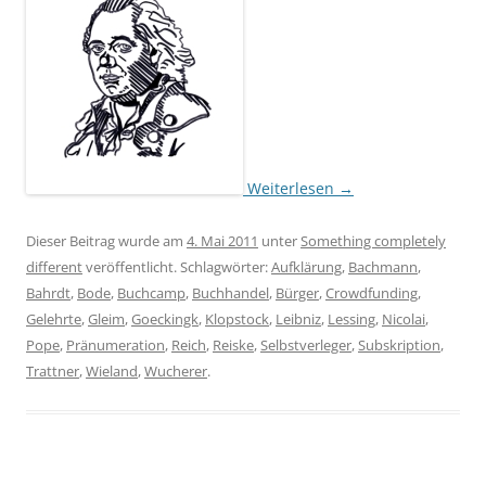
Weiterlesen
→
Dieser Beitrag wurde am
4. Mai 2011
unter
Something completely
different
veröffentlicht. Schlagwörter:
Aufklärung
,
Bachmann
,
Bahrdt
,
Bode
,
Buchcamp
,
Buchhandel
,
Bürger
,
Crowdfunding
,
Gelehrte
,
Gleim
,
Goeckingk
,
Klopstock
,
Leibniz
,
Lessing
,
Nicolai
,
Pope
,
Pränumeration
,
Reich
,
Reiske
,
Selbstverleger
,
Subskription
,
Trattner
,
Wieland
,
Wucherer
.