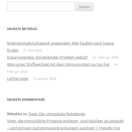
Suchen
nach:
NEUESTE BEITRÄGE
Magnetomakrophagisch angezogen: Wie Tauben nach Hause
finden
31. Mai 2026
Eukaryogenese: Königskinder-Problem gelöst?
22. Februar 2026
Was unser Stoffwechsel mit dem Immunsystem zu tun hat
14.
Februar 2026
Lichtgruppe
15. Januar 2026
NEUESTE KOMMENTARE
Rebekka
zu
Tregs: Der verspätete Nobelpreis
Viren, die menschliche Proteine imitieren, sind häufiger als gedacht
– und können Autoimmunerkrankungen auslösen | Friendly Fire