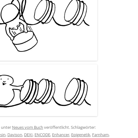
unter
Neues vom Buch
veröffentlicht. Schlagwörter:
sin
,
Davison
,
DEXI
,
ENCODE
,
Enhancer
,
Epigenetik
,
Farnham
,