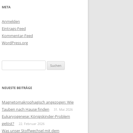
META
Anmelden
Eintrags-Feed
Kommentar-Feed
WordPress.org
Suchen
nach:
NEUESTE BEITRÄGE
Magnetomakrophagisch angezogen: Wie
Tauben nach Hause finden
31. Mai 2026
Eukaryogenese: Königskinder-Problem
gelöst?
22. Februar 2026
Was unser Stoffwechsel mit dem