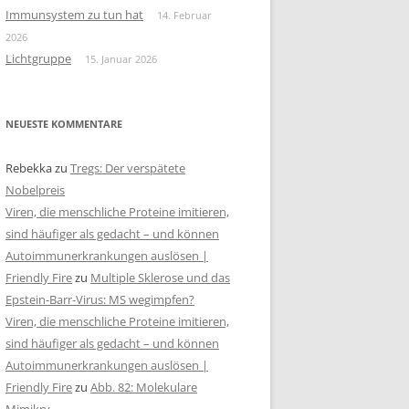
Immunsystem zu tun hat
14. Februar
2026
Lichtgruppe
15. Januar 2026
NEUESTE KOMMENTARE
Rebekka
zu
Tregs: Der verspätete
Nobelpreis
Viren, die menschliche Proteine imitieren,
sind häufiger als gedacht – und können
Autoimmunerkrankungen auslösen |
Friendly Fire
zu
Multiple Sklerose und das
Epstein-Barr-Virus: MS wegimpfen?
Viren, die menschliche Proteine imitieren,
sind häufiger als gedacht – und können
Autoimmunerkrankungen auslösen |
Friendly Fire
zu
Abb. 82: Molekulare