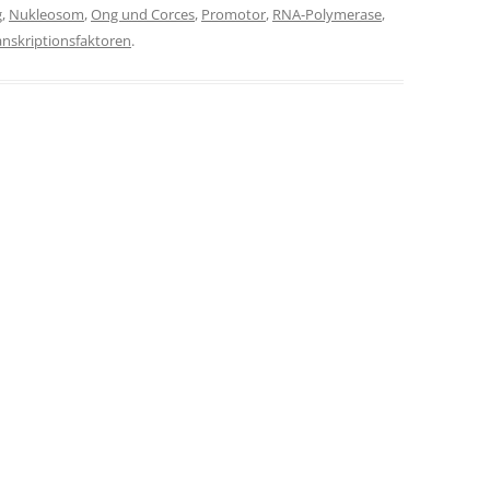
g
,
Nukleosom
,
Ong und Corces
,
Promotor
,
RNA-Polymerase
,
anskriptionsfaktoren
.