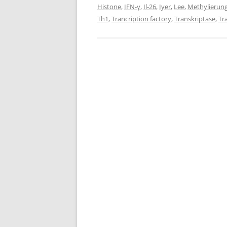
Histone
,
IFN-γ
,
Il-26
,
Iyer
,
Lee
,
Methylierun
Th1
,
Trancription factory
,
Transkriptase
,
Tr