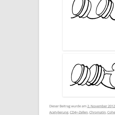
Dieser Beitrag wurde am
2. November 2012
Acetylierung
,
CD4+-Zellen
,
Chromatin
,
Cohe