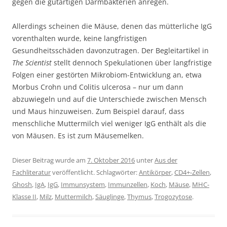
gegen die gutartigen Darmbakterien anregen.
Allerdings scheinen die Mäuse, denen das mütterliche IgG
vorenthalten wurde, keine langfristigen
Gesundheitsschäden davonzutragen. Der Begleitartikel in
The Scientist
stellt dennoch Spekulationen über langfristige
Folgen einer gestörten Mikrobiom-Entwicklung an, etwa
Morbus Crohn und Colitis ulcerosa – nur um dann
abzuwiegeln und auf die Unterschiede zwischen Mensch
und Maus hinzuweisen. Zum Beispiel darauf, dass
menschliche Muttermilch viel weniger IgG enthält als die
von Mäusen. Es ist zum Mäusemelken.
Dieser Beitrag wurde am
7. Oktober 2016
unter
Aus der
Fachliteratur
veröffentlicht. Schlagwörter:
Antikörper
,
CD4+-Zellen
,
Ghosh
,
IgA
,
IgG
,
Immunsystem
,
Immunzellen
,
Koch
,
Mäuse
,
MHC-
Klasse II
,
Milz
,
Muttermilch
,
Säuglinge
,
Thymus
,
Trogozytose
.