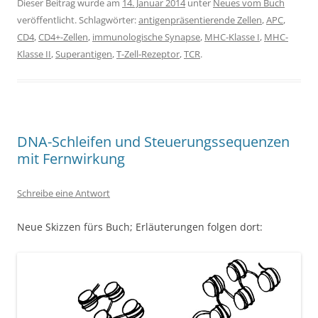
Dieser Beitrag wurde am
14. Januar 2014
unter
Neues vom Buch
veröffentlicht. Schlagwörter:
antigenpräsentierende Zellen
,
APC
,
CD4
,
CD4+-Zellen
,
immunologische Synapse
,
MHC-Klasse I
,
MHC-
Klasse II
,
Superantigen
,
T-Zell-Rezeptor
,
TCR
.
DNA-Schleifen und Steuerungssequenzen
mit Fernwirkung
Schreibe eine Antwort
Neue Skizzen fürs Buch; Erläuterungen folgen dort: