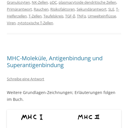
Granulozyten
,
NK-Zellen
,
pDC
,
plasmacytoide dendritische Zellen
,
Primärantwort
,
Rauchen
,
Risikofaktoren
,
Sekundärantwort
,
SLE
,
T-
Helferzellen
,
T-Zellen
,
Teufelskreis
,
TGF-β
,
TNFα
,
Umwelteinflüsse
,
Viren
,
zytotoxische T-Zellen
.
MHC-Moleküle, Antigenbindung und
Superantigenbindung
Schreibe eine Antwort
Weitere Grundlagen-Zeichnungen; Erläuterungen folgen
im Buch.