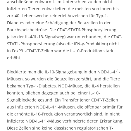
anschließend entwurmt. Im Unterschied zu den nicht
infizierten Tieren entwickelten die meisten von ihnen bis
zur 40. Lebenswoche keinerlei Anzeichen für Typ-1-
Diabetes oder eine Schädigung der Betazellen in der
+
Bauchspeicheldrüse. Die CD4
-STAT6-Phosphorylierung
+
(also der IL-4/IL-13-Signalweg) war unterbunden, die CD4
-
STAT1-Phosphorylierung (also die IFN-γ-Produktion) nicht.
–
+
In FoxP3
-CD4
-T-Zellen war die IL-10-Produktion stark
erhöht.
-/-
Blockierte man die IL-10-Signalgebung in den NOD-IL-4
-
Mäusen, so wurden die Betazellen zerstört, und die Tiere
bekamen Typ-1-Diabetes. NOD-Mäuse, die IL-4 herstellen
konnten, blieben dagegen auch bei einer IL-10-
+
Signalblockade gesund. Ein Transfer jener CD4
-T-Zellen
-/-
aus infizierten NOD-IL-4
-Mäusen, die offenbar primär für
die erhöhte IL-10-Produktion verantwortlich sind, in nicht
-/-
infizierte NOD-IL-4
-Mäuse verhinderte deren Erkrankung.
Diese Zellen sind keine klassischen regulatorischen T-