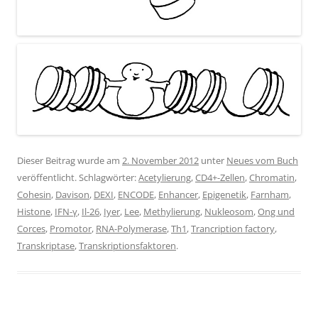
Dieser Beitrag wurde am
2. November 2012
unter
Neues vom Buch
veröffentlicht. Schlagwörter:
Acetylierung
,
CD4+-Zellen
,
Chromatin
,
Cohesin
,
Davison
,
DEXI
,
ENCODE
,
Enhancer
,
Epigenetik
,
Farnham
,
Histone
,
IFN-γ
,
Il-26
,
Iyer
,
Lee
,
Methylierung
,
Nukleosom
,
Ong und
Corces
,
Promotor
,
RNA-Polymerase
,
Th1
,
Trancription factory
,
Transkriptase
,
Transkriptionsfaktoren
.