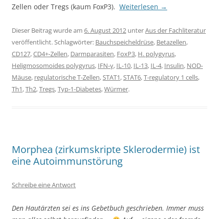
Zellen oder Tregs (kaum FoxP3).
Weiterlesen
→
Dieser Beitrag wurde am
6. August 2012
unter
Aus der Fachliteratur
veröffentlicht. Schlagwörter:
Bauchspeicheldrüse
,
Betazellen
,
CD127
,
CD4+-Zellen
,
Darmparasiten
,
FoxP3
,
H. polygyrus
,
Heligmosomoides polygyrus
,
IFN-γ
,
IL-10
,
IL-13
,
IL-4
,
Insulin
,
NOD-
Mäuse
,
regulatorische T-Zellen
,
STAT1
,
STAT6
,
T-regulatory 1 cells
,
Th1
,
Th2
,
Tregs
,
Typ-1-Diabetes
,
Würmer
.
Morphea (zirkumskripte Sklerodermie) ist
eine Autoimmunstörung
Schreibe eine Antwort
Den Hautärzten sei es ins Gebetbuch geschrieben. Immer muss