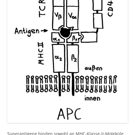
Superantigene binden sowohl an MHC-Klasse-II-Moleküle