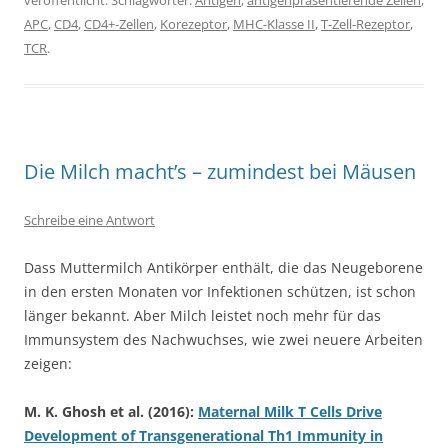
veröffentlicht. Schlagwörter:
Antigen
,
antigenpräsentierende Zellen
,
APC
,
CD4
,
CD4+-Zellen
,
Korezeptor
,
MHC-Klasse II
,
T-Zell-Rezeptor
,
TCR
.
Die Milch macht’s – zumindest bei Mäusen
Schreibe eine Antwort
Dass Muttermilch Antikörper enthält, die das Neugeborene
in den ersten Monaten vor Infektionen schützen, ist schon
länger bekannt. Aber Milch leistet noch mehr für das
Immunsystem des Nachwuchses, wie zwei neuere Arbeiten
zeigen:
M. K. Ghosh et al. (2016):
Maternal Milk T Cells Drive
Development of Transgenerational Th1 Immunity in