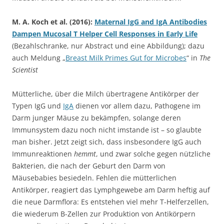
M. A. Koch et al. (2016):
Maternal IgG and IgA Antibodies
Dampen Mucosal T Helper Cell Responses in Early Life
(Bezahlschranke, nur Abstract und eine Abbildung); dazu
auch Meldung „
Breast Milk Primes Gut for Microbes
“ in
The
Scientist
Mütterliche, über die Milch übertragene Antikörper der
Typen IgG und
IgA
dienen vor allem dazu, Pathogene im
Darm junger Mäuse zu bekämpfen, solange deren
Immunsystem dazu noch nicht imstande ist – so glaubte
man bisher. Jetzt zeigt sich, dass insbesondere IgG auch
Immunreaktionen
hemmt
, und zwar solche gegen nützliche
Bakterien, die nach der Geburt den Darm von
Mäusebabies besiedeln. Fehlen die mütterlichen
Antikörper, reagiert das Lymphgewebe am Darm heftig auf
die neue Darmflora: Es entstehen viel mehr T-Helferzellen,
die wiederum B-Zellen zur Produktion von Antikörpern