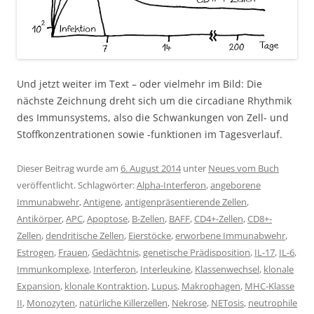
Und jetzt weiter im Text – oder vielmehr im Bild: Die
nächste Zeichnung dreht sich um die circadiane Rhythmik
des Immunsystems, also die Schwankungen von Zell- und
Stoffkonzentrationen sowie -funktionen im Tagesverlauf.
Dieser Beitrag wurde am
6. August 2014
unter
Neues vom Buch
veröffentlicht. Schlagwörter:
Alpha-Interferon
,
angeborene
Immunabwehr
,
Antigene
,
antigenpräsentierende Zellen
,
Antikörper
,
APC
,
Apoptose
,
B-Zellen
,
BAFF
,
CD4+-Zellen
,
CD8+-
Zellen
,
dendritische Zellen
,
Eierstöcke
,
erworbene Immunabwehr
,
Estrogen
,
Frauen
,
Gedächtnis
,
genetische Prädisposition
,
IL-17
,
IL-6
,
Immunkomplexe
,
Interferon
,
Interleukine
,
Klassenwechsel
,
klonale
Expansion
,
klonale Kontraktion
,
Lupus
,
Makrophagen
,
MHC-Klasse
II
,
Monozyten
,
natürliche Killerzellen
,
Nekrose
,
NETosis
,
neutrophile