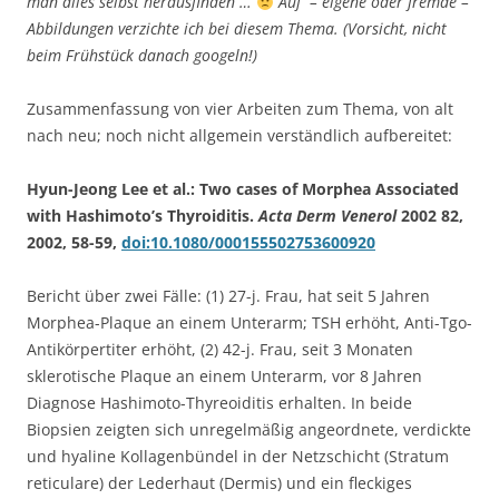
man alles selbst herausfinden …
Auf – eigene oder fremde –
Abbildungen verzichte ich bei diesem Thema. (Vorsicht, nicht
beim Frühstück danach googeln!)
Zusammenfassung von vier Arbeiten zum Thema, von alt
nach neu; noch nicht allgemein verständlich aufbereitet:
Hyun-Jeong Lee et al.: Two cases of Morphea Associated
with Hashimoto’s Thyroiditis.
Acta Derm Venerol
2002 82,
2002, 58-59,
doi:10.1080/000155502753600920
Bericht über zwei Fälle: (1) 27-j. Frau, hat seit 5 Jahren
Morphea-Plaque an einem Unterarm; TSH erhöht, Anti-Tgo-
Antikörpertiter erhöht, (2) 42-j. Frau, seit 3 Monaten
sklerotische Plaque an einem Unterarm, vor 8 Jahren
Diagnose Hashimoto-Thyreoiditis erhalten. In beide
Biopsien zeigten sich unregelmäßig angeordnete, verdickte
und hyaline Kollagenbündel in der Netzschicht (Stratum
reticulare) der Lederhaut (Dermis) und ein fleckiges