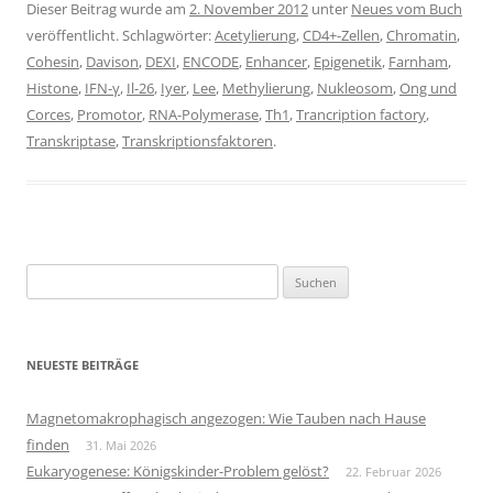
Dieser Beitrag wurde am
2. November 2012
unter
Neues vom Buch
veröffentlicht. Schlagwörter:
Acetylierung
,
CD4+-Zellen
,
Chromatin
,
Cohesin
,
Davison
,
DEXI
,
ENCODE
,
Enhancer
,
Epigenetik
,
Farnham
,
Histone
,
IFN-γ
,
Il-26
,
Iyer
,
Lee
,
Methylierung
,
Nukleosom
,
Ong und
Corces
,
Promotor
,
RNA-Polymerase
,
Th1
,
Trancription factory
,
Transkriptase
,
Transkriptionsfaktoren
.
Suchen
nach:
NEUESTE BEITRÄGE
Magnetomakrophagisch angezogen: Wie Tauben nach Hause
finden
31. Mai 2026
Eukaryogenese: Königskinder-Problem gelöst?
22. Februar 2026