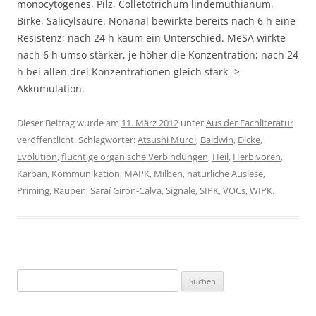
monocytogenes, Pilz, Colletotrichum lindemuthianum,
Birke, Salicylsäure. Nonanal bewirkte bereits nach 6 h eine
Resistenz; nach 24 h kaum ein Unterschied. MeSA wirkte
nach 6 h umso stärker, je höher die Konzentration; nach 24
h bei allen drei Konzentrationen gleich stark ->
Akkumulation.
Dieser Beitrag wurde am
11. März 2012
unter
Aus der Fachliteratur
veröffentlicht. Schlagwörter:
Atsushi Muroi
,
Baldwin
,
Dicke
,
Evolution
,
flüchtige organische Verbindungen
,
Heil
,
Herbivoren
,
Karban
,
Kommunikation
,
MAPK
,
Milben
,
natürliche Auslese
,
Priming
,
Raupen
,
Saraí Girón-Calva
,
Signale
,
SIPK
,
VOCs
,
WIPK
.
Suchen
nach: