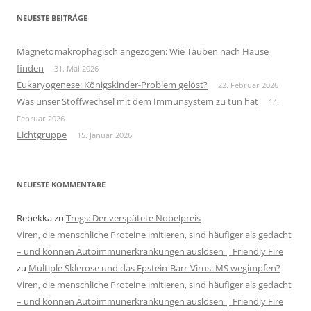
NEUESTE BEITRÄGE
Magnetomakrophagisch angezogen: Wie Tauben nach Hause
finden
31. Mai 2026
Eukaryogenese: Königskinder-Problem gelöst?
22. Februar 2026
Was unser Stoffwechsel mit dem Immunsystem zu tun hat
14.
Februar 2026
Lichtgruppe
15. Januar 2026
NEUESTE KOMMENTARE
Rebekka
zu
Tregs: Der verspätete Nobelpreis
Viren, die menschliche Proteine imitieren, sind häufiger als gedacht
– und können Autoimmunerkrankungen auslösen | Friendly Fire
zu
Multiple Sklerose und das Epstein-Barr-Virus: MS wegimpfen?
Viren, die menschliche Proteine imitieren, sind häufiger als gedacht
– und können Autoimmunerkrankungen auslösen | Friendly Fire