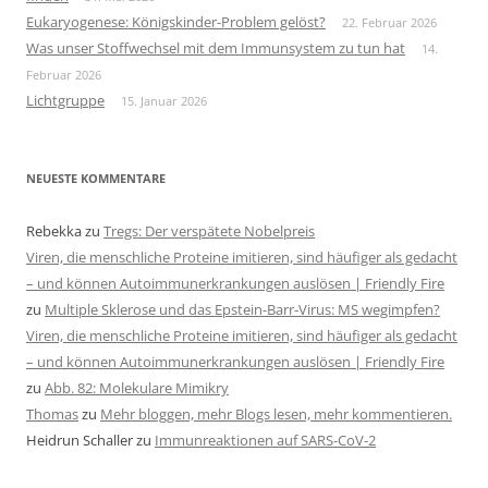
Eukaryogenese: Königskinder-Problem gelöst?
22. Februar 2026
Was unser Stoffwechsel mit dem Immunsystem zu tun hat
14.
Februar 2026
Lichtgruppe
15. Januar 2026
NEUESTE KOMMENTARE
Rebekka
zu
Tregs: Der verspätete Nobelpreis
Viren, die menschliche Proteine imitieren, sind häufiger als gedacht
– und können Autoimmunerkrankungen auslösen | Friendly Fire
zu
Multiple Sklerose und das Epstein-Barr-Virus: MS wegimpfen?
Viren, die menschliche Proteine imitieren, sind häufiger als gedacht
– und können Autoimmunerkrankungen auslösen | Friendly Fire
zu
Abb. 82: Molekulare Mimikry
Thomas
zu
Mehr bloggen, mehr Blogs lesen, mehr kommentieren.
Heidrun Schaller
zu
Immunreaktionen auf SARS-CoV-2