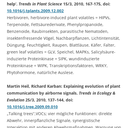
help‘.
Trends in Plant Science
15/3, 2010, 167-175, doi:
10.1016/j.tplants.2009.12.002
Herbivoren, herbivore-induced plant volatiles = HIPVs,
Terpenoide, Fettsäurederivate, Phenylpropanoide,
Benzenoide, Raubinsekten, parasitische Nematoden,
insektenfressende Vögel, Nachbarpflanzen, Lichtintensität,
Düngung, Feuchtigkeit, Raupen, Blattläuse, Käfer, Falter,
green leaf volatiles = GLV, Speichel, MAPKs, Salicylsäure-
induzierte Proteinkinase = SIPK, wundinduzierte
Proteinkinase = WIPK, Transkriptionsfaktoren, WRKY,
Phytohormone, natürliche Auslese.
Martin Heil, Richard Karban: Explaining evolution of plant
communication by airborne signals.
Trends in Ecology &
Evolution
25/3, 2010, 137–144, doi:
10.1016/j.tree.2009.09.010
„Talking trees“,VOCs; vier mögliche Funktionen: direkte
Abwehr, innerpflanzliche Signale, synergistische
Interaktion mit anderen Abwehrmaßnahmen, Warnung von