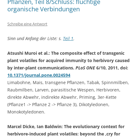
Pflanzen, Teil 8/Schluss: flüchtige
organische Verbindungen
Schreibe eine Antwort
Sinn und Anfang der Liste: s.
Teil 1
.
Atsushi Muroi et al.: The composite effect of transgenic
plant volatiles for acquired immunity to herbivory caused
by inter-plant communications.
PLoS ONE
6/10, 2011, doi:
10.1371/journal.pone.0024594
Limabohne, Mais, transgene Pflanzen, Tabak, Spinnmilben,
Raubmilben, Larven, parasitische Wespen, Herbivoren,
direkte Abwehr, indirekte Abwehr, Priming, 3er-Kette
(Pflanze1 -> Pflanze 2 -> Pflanze 3), Dikotyledonen,
Monokotyledonen.
Marcel Dicke, Ian Baldwin: The evolutionary context for
herbivore-induced plant volatiles: beyond the ‚cry for