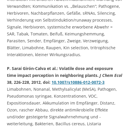
Verwandten; Kommunikation vs. „Belauschen“; Pathogene,
Herbivoren, Nachbarpflanzen, Gefäße, sRNAs, Silencing,
Verhinderung von Selbstinduktion/runaway processes,
Signale, Herbivoren, systemische erworbene Abwehr =
SAR, Tabak, Tomaten, Beifuß, Keimungshemmung,
Parasiten, Sender, Empfänger, Zweige, Verzweigung,
Blätter, Limabohne, Raupen, Kin selection, tritrophische
Interaktionen, kleiner Wirkungsradius.
P. Saraí Girón-Calva et al.: Volatile dose and exposure
time impact perception in neighboring plants.
J Chem Ecol
38, 226-228, 2012, doi:
10.1007/s10886-012-0072-3
Limabohnen, Nonanal, Methylsalicylat (MeSA), Pathogen,
Pseudomonas syringae, Konzentrationen, VOC,
Expositionsdauer, Akkumulation im Empfänger, Distanz,
Ozon, rascher Abbau, direkte antimikrobielle Effekte
und/oder gesteigerte Signalwahrnehmung und -
weiterleitung, Bakterien, Bacillus cereus, Listaria