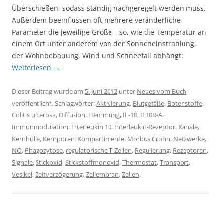
Überschießen, sodass ständig nachgeregelt werden muss.
Außerdem beeinflussen oft mehrere veränderliche
Parameter die jeweilige Größe – so, wie die Temperatur an
einem Ort unter anderem von der Sonneneinstrahlung,
der Wohnbebauung, Wind und Schneefall abhängt:
Weiterlesen
→
Dieser Beitrag wurde am
5. Juni 2012
unter
Neues vom Buch
veröffentlicht. Schlagwörter:
Aktivierung
,
Blutgefäße
,
Botenstoffe
,
Colitis ulcerosa
,
Diffusion
,
Hemmung
,
IL-10
,
IL10R-A
,
Immunmodulation
,
Interleukin 10
,
Interleukin-Rezeptor
,
Kanäle
,
Kernhülle
,
Kernporen
,
Kompartimente
,
Morbus Crohn
,
Netzwerke
,
NO
,
Phagozytose
,
regulatorische T-Zellen
,
Regulierung
,
Rezeptoren
,
Signale
,
Stickoxid
,
Stickstoffmonoxid
,
Thermostat
,
Transport
,
Vesikel
,
Zeitverzögerung
,
Zellembran
,
Zellen
.