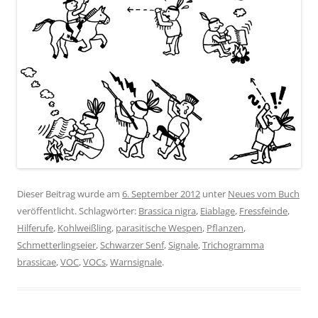
Dieser Beitrag wurde am
6. September 2012
unter
Neues vom Buch
veröffentlicht. Schlagwörter:
Brassica nigra
,
Eiablage
,
Fressfeinde
,
Hilferufe
,
Kohlweißling
,
parasitische Wespen
,
Pflanzen
,
Schmetterlingseier
,
Schwarzer Senf
,
Signale
,
Trichogramma
brassicae
,
VOC
,
VOCs
,
Warnsignale
.