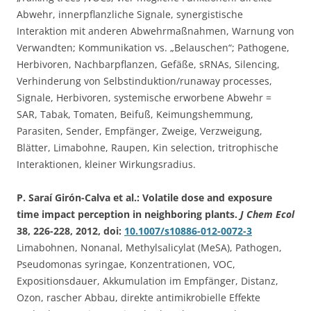
Abwehr, innerpflanzliche Signale, synergistische
Interaktion mit anderen Abwehrmaßnahmen, Warnung von
Verwandten; Kommunikation vs. „Belauschen“; Pathogene,
Herbivoren, Nachbarpflanzen, Gefäße, sRNAs, Silencing,
Verhinderung von Selbstinduktion/runaway processes,
Signale, Herbivoren, systemische erworbene Abwehr =
SAR, Tabak, Tomaten, Beifuß, Keimungshemmung,
Parasiten, Sender, Empfänger, Zweige, Verzweigung,
Blätter, Limabohne, Raupen, Kin selection, tritrophische
Interaktionen, kleiner Wirkungsradius.
P. Saraí Girón-Calva et al.: Volatile dose and exposure
time impact perception in neighboring plants.
J Chem Ecol
38, 226-228, 2012, doi:
10.1007/s10886-012-0072-3
Limabohnen, Nonanal, Methylsalicylat (MeSA), Pathogen,
Pseudomonas syringae, Konzentrationen, VOC,
Expositionsdauer, Akkumulation im Empfänger, Distanz,
Ozon, rascher Abbau, direkte antimikrobielle Effekte