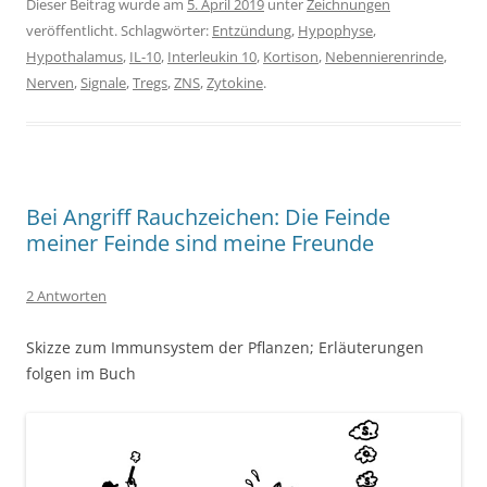
Dieser Beitrag wurde am
5. April 2019
unter
Zeichnungen
veröffentlicht. Schlagwörter:
Entzündung
,
Hypophyse
,
Hypothalamus
,
IL-10
,
Interleukin 10
,
Kortison
,
Nebennierenrinde
,
Nerven
,
Signale
,
Tregs
,
ZNS
,
Zytokine
.
Bei Angriff Rauchzeichen: Die Feinde
meiner Feinde sind meine Freunde
2 Antworten
Skizze zum Immunsystem der Pflanzen; Erläuterungen
folgen im Buch