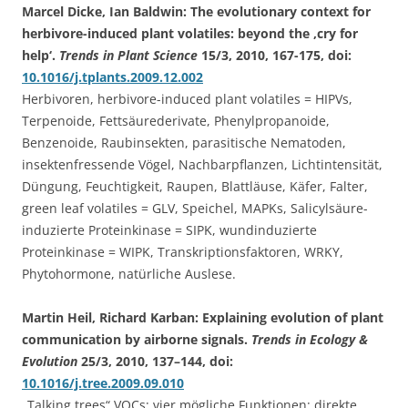
Marcel Dicke, Ian Baldwin: The evolutionary context for
herbivore-induced plant volatiles: beyond the ‚cry for
help‘.
Trends in Plant Science
15/3, 2010, 167-175, doi:
10.1016/j.tplants.2009.12.002
Herbivoren, herbivore-induced plant volatiles = HIPVs,
Terpenoide, Fettsäurederivate, Phenylpropanoide,
Benzenoide, Raubinsekten, parasitische Nematoden,
insektenfressende Vögel, Nachbarpflanzen, Lichtintensität,
Düngung, Feuchtigkeit, Raupen, Blattläuse, Käfer, Falter,
green leaf volatiles = GLV, Speichel, MAPKs, Salicylsäure-
induzierte Proteinkinase = SIPK, wundinduzierte
Proteinkinase = WIPK, Transkriptionsfaktoren, WRKY,
Phytohormone, natürliche Auslese.
Martin Heil, Richard Karban: Explaining evolution of plant
communication by airborne signals.
Trends in Ecology &
Evolution
25/3, 2010, 137–144, doi:
10.1016/j.tree.2009.09.010
„Talking trees“,VOCs; vier mögliche Funktionen: direkte