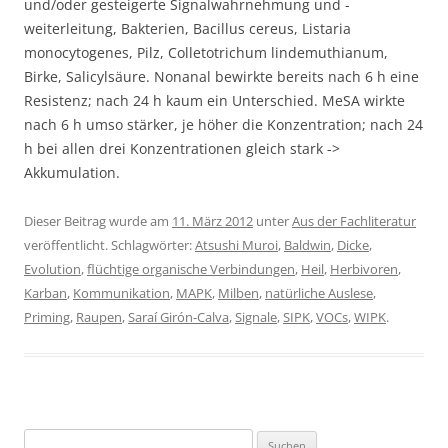
und/oder gesteigerte Signalwahrnehmung und -
weiterleitung, Bakterien, Bacillus cereus, Listaria
monocytogenes, Pilz, Colletotrichum lindemuthianum,
Birke, Salicylsäure. Nonanal bewirkte bereits nach 6 h eine
Resistenz; nach 24 h kaum ein Unterschied. MeSA wirkte
nach 6 h umso stärker, je höher die Konzentration; nach 24
h bei allen drei Konzentrationen gleich stark ->
Akkumulation.
Dieser Beitrag wurde am
11. März 2012
unter
Aus der Fachliteratur
veröffentlicht. Schlagwörter:
Atsushi Muroi
,
Baldwin
,
Dicke
,
Evolution
,
flüchtige organische Verbindungen
,
Heil
,
Herbivoren
,
Karban
,
Kommunikation
,
MAPK
,
Milben
,
natürliche Auslese
,
Priming
,
Raupen
,
Saraí Girón-Calva
,
Signale
,
SIPK
,
VOCs
,
WIPK
.
Suchen