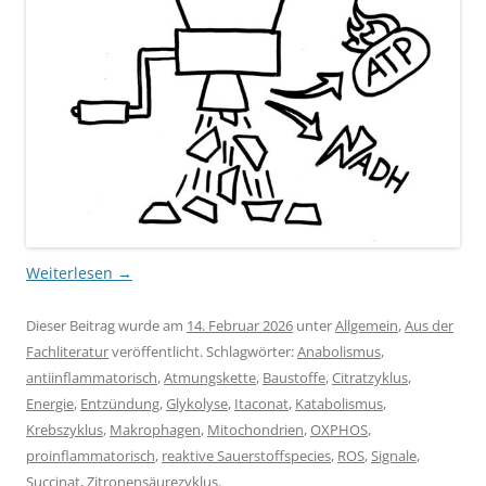
Weiterlesen
→
Dieser Beitrag wurde am
14. Februar 2026
unter
Allgemein
,
Aus der
Fachliteratur
veröffentlicht. Schlagwörter:
Anabolismus
,
antiinflammatorisch
,
Atmungskette
,
Baustoffe
,
Citratzyklus
,
Energie
,
Entzündung
,
Glykolyse
,
Itaconat
,
Katabolismus
,
Krebszyklus
,
Makrophagen
,
Mitochondrien
,
OXPHOS
,
proinflammatorisch
,
reaktive Sauerstoffspecies
,
ROS
,
Signale
,
Succinat
,
Zitronensäurezyklus
.