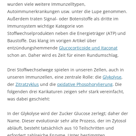
wurden viele weitere Immunzelltypen,
Autoimmunerkrankungen usw. unter die Lupe genommen.
Außerdem traten Signal- oder Botenstoffe als dritte im
Immunsystem wichtige Kategorie von
Stoffwechselprodukten neben die Energieträger (ATP) und
Baustoffe. Das klang im vorigen Artikel über
entzündungshemmende
Glucocorticoide und Itaconat
schon an. Daher wird es Zeit für einen Rundumschlag.
Drei Stoffwechselwege spielen in unseren Zellen, auch in
unseren Immunzellen, eine zentrale Rolle: die
Glykolyse
,
der
Zitratzyklus
und die
oxidative Phosphorylierung
. Die
folgenden drei Karikaturen zeigen sehr stark vereinfacht,
was dabei geschieht:
In der Glykolyse wird der Zucker Glucose zerlegt; daher der
Name. Dieser evolutionär sehr alte Prozess, der im Zytosol
abläuft, besteht tatsächlich aus 10 Teilschritten und
erfordert zahlreiche Enzyme. Unter bestimmten