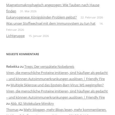
Magnetomakrophagisch angezogen: Wie Tauben nach Hause
finden
31. Mai 2026
Eukaryogenese: Königskinder-Problem gelöst?
22. Februar 2026
Was unser Stoffwechsel mit dem Immunsystem zu tun hat
14.
Februar 2026
Lichtgruppe
15. Januar 2026
NEUESTE KOMMENTARE
Rebekka
zu
Tregs: Der verspätete Nobelpreis
Viren, die menschliche Proteine imitieren, sind häufiger als gedacht
– und können Autoimmunerkrankungen auslösen | Friendly Fire
zu
Multiple Sklerose und das Epstein-Barr-Virus: MS wegimpfen?
Viren, die menschliche Proteine imitieren, sind häufiger als gedacht
– und können Autoimmunerkrankungen auslösen | Friendly Fire
zu
Abb. 82: Molekulare Mimikry
Thomas
zu
Mehr bloggen, mehr Blogs lesen, mehr kommentieren.