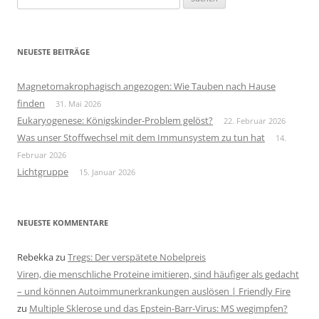
nach:
NEUESTE BEITRÄGE
Magnetomakrophagisch angezogen: Wie Tauben nach Hause
finden
31. Mai 2026
Eukaryogenese: Königskinder-Problem gelöst?
22. Februar 2026
Was unser Stoffwechsel mit dem Immunsystem zu tun hat
14.
Februar 2026
Lichtgruppe
15. Januar 2026
NEUESTE KOMMENTARE
Rebekka
zu
Tregs: Der verspätete Nobelpreis
Viren, die menschliche Proteine imitieren, sind häufiger als gedacht
– und können Autoimmunerkrankungen auslösen | Friendly Fire
zu
Multiple Sklerose und das Epstein-Barr-Virus: MS wegimpfen?