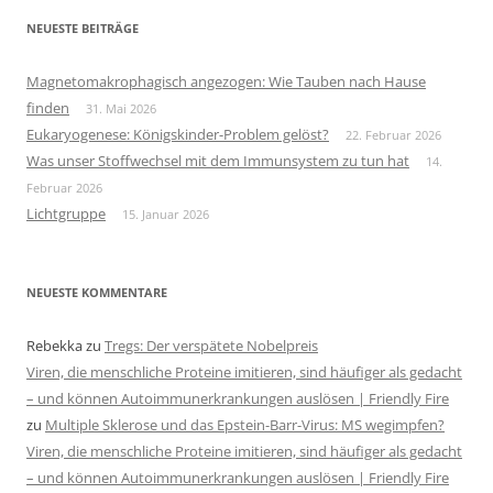
NEUESTE BEITRÄGE
Magnetomakrophagisch angezogen: Wie Tauben nach Hause
finden
31. Mai 2026
Eukaryogenese: Königskinder-Problem gelöst?
22. Februar 2026
Was unser Stoffwechsel mit dem Immunsystem zu tun hat
14.
Februar 2026
Lichtgruppe
15. Januar 2026
NEUESTE KOMMENTARE
Rebekka
zu
Tregs: Der verspätete Nobelpreis
Viren, die menschliche Proteine imitieren, sind häufiger als gedacht
– und können Autoimmunerkrankungen auslösen | Friendly Fire
zu
Multiple Sklerose und das Epstein-Barr-Virus: MS wegimpfen?
Viren, die menschliche Proteine imitieren, sind häufiger als gedacht
– und können Autoimmunerkrankungen auslösen | Friendly Fire