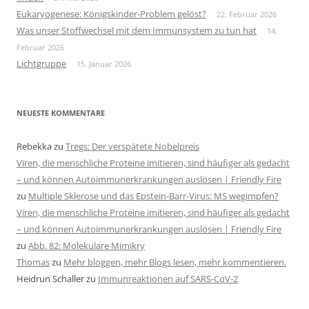
Eukaryogenese: Königskinder-Problem gelöst?
22. Februar 2026
Was unser Stoffwechsel mit dem Immunsystem zu tun hat
14.
Februar 2026
Lichtgruppe
15. Januar 2026
NEUESTE KOMMENTARE
Rebekka
zu
Tregs: Der verspätete Nobelpreis
Viren, die menschliche Proteine imitieren, sind häufiger als gedacht
– und können Autoimmunerkrankungen auslösen | Friendly Fire
zu
Multiple Sklerose und das Epstein-Barr-Virus: MS wegimpfen?
Viren, die menschliche Proteine imitieren, sind häufiger als gedacht
– und können Autoimmunerkrankungen auslösen | Friendly Fire
zu
Abb. 82: Molekulare Mimikry
Thomas
zu
Mehr bloggen, mehr Blogs lesen, mehr kommentieren.
Heidrun Schaller
zu
Immunreaktionen auf SARS-CoV-2