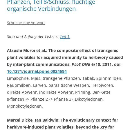
Pflanzen, Teil 8/Schluss: flüchtige
organische Verbindungen
Schreibe eine Antwort
Sinn und Anfang der Liste: s.
Teil 1
.
Atsushi Muroi et al.: The composite effect of transgenic
plant volatiles for acquired immunity to herbivory caused
by inter-plant communications.
PLoS ONE
6/10, 2011, doi:
10.1371/journal.pone.0024594
Limabohne, Mais, transgene Pflanzen, Tabak, Spinnmilben,
Raubmilben, Larven, parasitische Wespen, Herbivoren,
direkte Abwehr, indirekte Abwehr, Priming, 3er-Kette
(Pflanze1 -> Pflanze 2 -> Pflanze 3), Dikotyledonen,
Monokotyledonen.
Marcel Dicke, Ian Baldwin: The evolutionary context for
herbivore-induced plant volatiles: beyond the ‚cry for