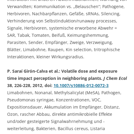
Verwandten; Kommunikation vs. „Belauschen“; Pathogene,
Herbivoren, Nachbarpflanzen, Gefäße, sRNAs, Silencing,
Verhinderung von Selbstinduktion/runaway processes,
Signale, Herbivoren, systemische erworbene Abwehr =
SAR, Tabak, Tomaten, Beifuß, Keimungshemmung,
Parasiten, Sender, Empfänger, Zweige, Verzweigung,
Blätter, Limabohne, Raupen, Kin selection, tritrophische
Interaktionen, kleiner Wirkungsradius.
P. Saraí Girón-Calva et al.: Volatile dose and exposure
time impact perception in neighboring plants.
J Chem Ecol
38, 226-228, 2012, doi:
10.1007/s10886-012-0072-3
Limabohnen, Nonanal, Methylsalicylat (MeSA), Pathogen,
Pseudomonas syringae, Konzentrationen, VOC,
Expositionsdauer, Akkumulation im Empfänger, Distanz,
Ozon, rascher Abbau, direkte antimikrobielle Effekte
und/oder gesteigerte Signalwahrnehmung und -
weiterleitung, Bakterien, Bacillus cereus, Listaria