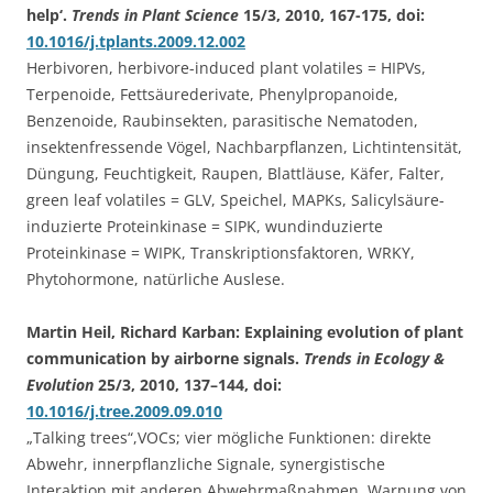
help‘.
Trends in Plant Science
15/3, 2010, 167-175, doi:
10.1016/j.tplants.2009.12.002
Herbivoren, herbivore-induced plant volatiles = HIPVs,
Terpenoide, Fettsäurederivate, Phenylpropanoide,
Benzenoide, Raubinsekten, parasitische Nematoden,
insektenfressende Vögel, Nachbarpflanzen, Lichtintensität,
Düngung, Feuchtigkeit, Raupen, Blattläuse, Käfer, Falter,
green leaf volatiles = GLV, Speichel, MAPKs, Salicylsäure-
induzierte Proteinkinase = SIPK, wundinduzierte
Proteinkinase = WIPK, Transkriptionsfaktoren, WRKY,
Phytohormone, natürliche Auslese.
Martin Heil, Richard Karban: Explaining evolution of plant
communication by airborne signals.
Trends in Ecology &
Evolution
25/3, 2010, 137–144, doi:
10.1016/j.tree.2009.09.010
„Talking trees“,VOCs; vier mögliche Funktionen: direkte
Abwehr, innerpflanzliche Signale, synergistische
Interaktion mit anderen Abwehrmaßnahmen, Warnung von