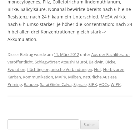
monocytogenes, Pilz, Colletotrichum lindemuthianum,
Birke, Salicylsäure. Nonanal bewirkte bereits nach 6 h eine
Resistenz; nach 24 h kaum ein Unterschied. MeSA wirkte
nach 6 h umso stärker, je höher die Konzentration; nach 24
h bei allen drei Konzentrationen gleich stark ->
Akkumulation.
Dieser Beitrag wurde am
11. März 2012
unter
Aus der Fachliteratur
veröffentlicht. Schlagwörter:
Atsushi Muroi
,
Baldwin
,
Dicke
,
Evolution
,
flüchtige organische Verbindungen
,
Heil
,
Herbivoren
,
Karban
,
Kommunikation
,
MAPK
,
Milben
,
natürliche Auslese
,
Priming
,
Raupen
,
Saraí Girón-Calva
,
Signale
,
SIPK
,
VOCs
,
WIPK
.
Suchen
nach: