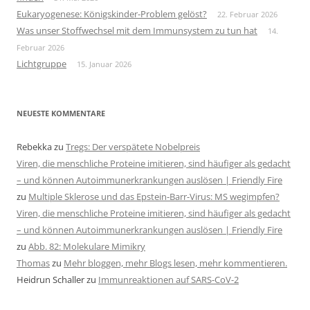
Eukaryogenese: Königskinder-Problem gelöst?
22. Februar 2026
Was unser Stoffwechsel mit dem Immunsystem zu tun hat
14.
Februar 2026
Lichtgruppe
15. Januar 2026
NEUESTE KOMMENTARE
Rebekka
zu
Tregs: Der verspätete Nobelpreis
Viren, die menschliche Proteine imitieren, sind häufiger als gedacht
– und können Autoimmunerkrankungen auslösen | Friendly Fire
zu
Multiple Sklerose und das Epstein-Barr-Virus: MS wegimpfen?
Viren, die menschliche Proteine imitieren, sind häufiger als gedacht
– und können Autoimmunerkrankungen auslösen | Friendly Fire
zu
Abb. 82: Molekulare Mimikry
Thomas
zu
Mehr bloggen, mehr Blogs lesen, mehr kommentieren.
Heidrun Schaller
zu
Immunreaktionen auf SARS-CoV-2