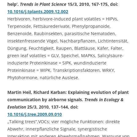
help‘.
Trends in Plant Science
15/3, 2010, 167-175, doi:
10.1016/j.tplants.2009.12.002
Herbivoren, herbivore-induced plant volatiles = HIPVs,
Terpenoide, Fettsäurederivate, Phenylpropanoide,
Benzenoide, Raubinsekten, parasitische Nematoden,
insektenfressende Vögel, Nachbarpflanzen, Lichtintensität,
Düngung, Feuchtigkeit, Raupen, Blattläuse, Käfer, Falter,
green leaf volatiles = GLV, Speichel, MAPKs, Salicylsäure-
induzierte Proteinkinase = SIPK, wundinduzierte
Proteinkinase = WIPK, Transkriptionsfaktoren, WRKY,
Phytohormone, natürliche Auslese.
Martin Heil, Richard Karban: Explaining evolution of plant
communication by airborne signals.
Trends in Ecology &
Evolution
25/3, 2010, 137–144, doi:
10.1016/j.tree.2009.09.010
„Talking trees“,VOCs; vier mögliche Funktionen: direkte
Abwehr, innerpflanzliche Signale, synergistische
Interaktion mit anderen Abwehrmaßnahmen, Warnung von