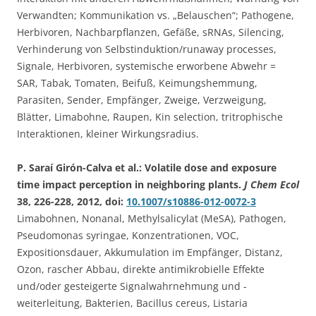
Verwandten; Kommunikation vs. „Belauschen“; Pathogene,
Herbivoren, Nachbarpflanzen, Gefäße, sRNAs, Silencing,
Verhinderung von Selbstinduktion/runaway processes,
Signale, Herbivoren, systemische erworbene Abwehr =
SAR, Tabak, Tomaten, Beifuß, Keimungshemmung,
Parasiten, Sender, Empfänger, Zweige, Verzweigung,
Blätter, Limabohne, Raupen, Kin selection, tritrophische
Interaktionen, kleiner Wirkungsradius.
P. Saraí Girón-Calva et al.: Volatile dose and exposure
time impact perception in neighboring plants.
J Chem Ecol
38, 226-228, 2012, doi:
10.1007/s10886-012-0072-3
Limabohnen, Nonanal, Methylsalicylat (MeSA), Pathogen,
Pseudomonas syringae, Konzentrationen, VOC,
Expositionsdauer, Akkumulation im Empfänger, Distanz,
Ozon, rascher Abbau, direkte antimikrobielle Effekte
und/oder gesteigerte Signalwahrnehmung und -
weiterleitung, Bakterien, Bacillus cereus, Listaria