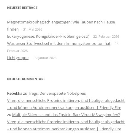
NEUESTE BEITRÄGE
Magnetomakrophagisch angezogen: Wie Tauben nach Hause
finden
31. Mai 2026
Eukaryogenese: Königskinder-Problem gelöst?
22. Februar 2026
Was unser Stoffwechsel mit dem Immunsystem zu tun hat
14.
Februar 2026
Lichtgruppe
15. Januar 2026
NEUESTE KOMMENTARE
Rebekka
zu
Tregs: Der verspätete Nobelpreis
Viren, die menschliche Proteine imitieren, sind häufiger als gedacht
– und können Autoimmunerkrankungen auslösen | Friendly Fire
zu
Multiple Sklerose und das Epstein-Barr-Virus: MS wegimpfen?
Viren, die menschliche Proteine imitieren, sind häufiger als gedacht
– und können Autoimmunerkrankungen auslösen | Friendly Fire