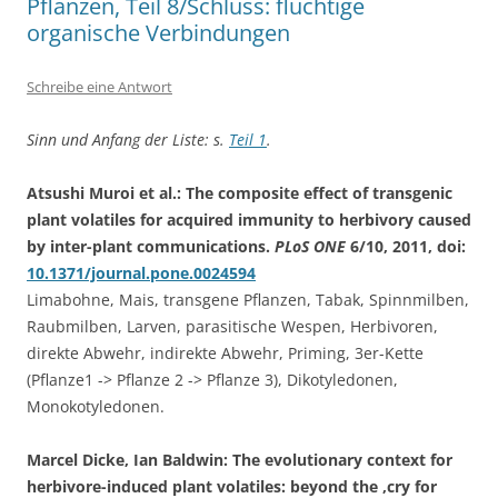
Pflanzen, Teil 8/Schluss: flüchtige
organische Verbindungen
Schreibe eine Antwort
Sinn und Anfang der Liste: s.
Teil 1
.
Atsushi Muroi et al.: The composite effect of transgenic
plant volatiles for acquired immunity to herbivory caused
by inter-plant communications.
PLoS ONE
6/10, 2011, doi:
10.1371/journal.pone.0024594
Limabohne, Mais, transgene Pflanzen, Tabak, Spinnmilben,
Raubmilben, Larven, parasitische Wespen, Herbivoren,
direkte Abwehr, indirekte Abwehr, Priming, 3er-Kette
(Pflanze1 -> Pflanze 2 -> Pflanze 3), Dikotyledonen,
Monokotyledonen.
Marcel Dicke, Ian Baldwin: The evolutionary context for
herbivore-induced plant volatiles: beyond the ‚cry for