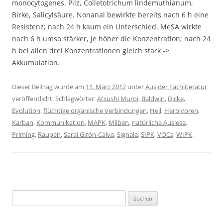
monocytogenes, Pilz, Colletotrichum lindemuthianum,
Birke, Salicylsäure. Nonanal bewirkte bereits nach 6 h eine
Resistenz; nach 24 h kaum ein Unterschied. MeSA wirkte
nach 6 h umso stärker, je höher die Konzentration; nach 24
h bei allen drei Konzentrationen gleich stark ->
Akkumulation.
Dieser Beitrag wurde am
11. März 2012
unter
Aus der Fachliteratur
veröffentlicht. Schlagwörter:
Atsushi Muroi
,
Baldwin
,
Dicke
,
Evolution
,
flüchtige organische Verbindungen
,
Heil
,
Herbivoren
,
Karban
,
Kommunikation
,
MAPK
,
Milben
,
natürliche Auslese
,
Priming
,
Raupen
,
Saraí Girón-Calva
,
Signale
,
SIPK
,
VOCs
,
WIPK
.
Suchen
nach: