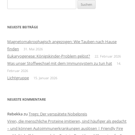
Suchen
nach:
NEUESTE BEITRÄGE
Magnetomakrophagisch angezogen: Wie Tauben nach Hause
finden
31. Mai 2026
Eukaryogenese: Königskinder-Problem gelöst?
22. Februar 2026
Was unser Stoffwechsel mit dem Immunsystem zu tun hat
14.
Februar 2026
Lichtgruppe
15. Januar 2026
NEUESTE KOMMENTARE
Rebekka
zu
Tregs: Der verspätete Nobelpreis
Viren, die menschliche Proteine imitieren, sind häufiger als gedacht
– und können Autoimmunerkrankungen auslösen | Friendly Fire