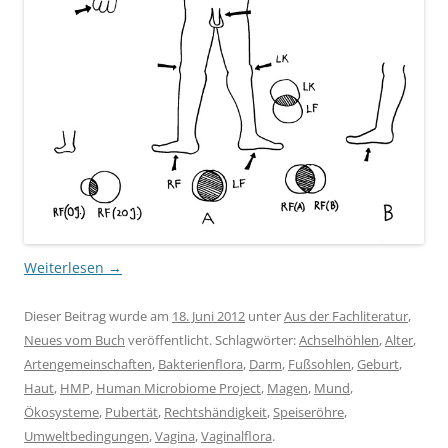
Weiterlesen
→
Dieser Beitrag wurde am
18. Juni 2012
unter
Aus der Fachliteratur
,
Neues vom Buch
veröffentlicht. Schlagwörter:
Achselhöhlen
,
Alter
,
Artengemeinschaften
,
Bakterienflora
,
Darm
,
Fußsohlen
,
Geburt
,
Haut
,
HMP
,
Human Microbiome Project
,
Magen
,
Mund
,
Ökosysteme
,
Pubertät
,
Rechtshändigkeit
,
Speiseröhre
,
Umweltbedingungen
,
Vagina
,
Vaginalflora
.