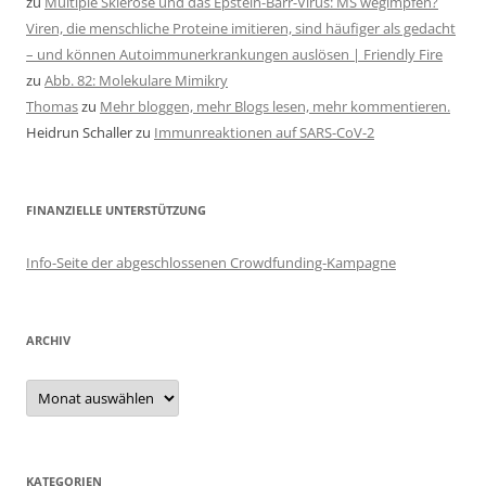
zu
Multiple Sklerose und das Epstein-Barr-Virus: MS wegimpfen?
Viren, die menschliche Proteine imitieren, sind häufiger als gedacht
– und können Autoimmunerkrankungen auslösen | Friendly Fire
zu
Abb. 82: Molekulare Mimikry
Thomas
zu
Mehr bloggen, mehr Blogs lesen, mehr kommentieren.
Heidrun Schaller
zu
Immunreaktionen auf SARS-CoV-2
FINANZIELLE UNTERSTÜTZUNG
Info-Seite der abgeschlossenen Crowdfunding-Kampagne
ARCHIV
Archiv
KATEGORIEN