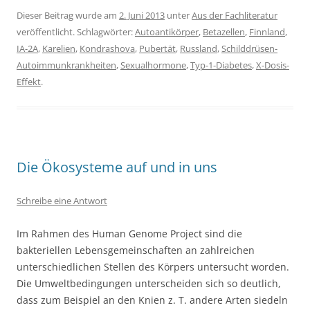
Dieser Beitrag wurde am
2. Juni 2013
unter
Aus der Fachliteratur
veröffentlicht. Schlagwörter:
Autoantikörper
,
Betazellen
,
Finnland
,
IA-2A
,
Karelien
,
Kondrashova
,
Pubertät
,
Russland
,
Schilddrüsen-
Autoimmunkrankheiten
,
Sexualhormone
,
Typ-1-Diabetes
,
X-Dosis-
Effekt
.
Die Ökosysteme auf und in uns
Schreibe eine Antwort
Im Rahmen des Human Genome Project sind die
bakteriellen Lebensgemeinschaften an zahlreichen
unterschiedlichen Stellen des Körpers untersucht worden.
Die Umweltbedingungen unterscheiden sich so deutlich,
dass zum Beispiel an den Knien z. T. andere Arten siedeln