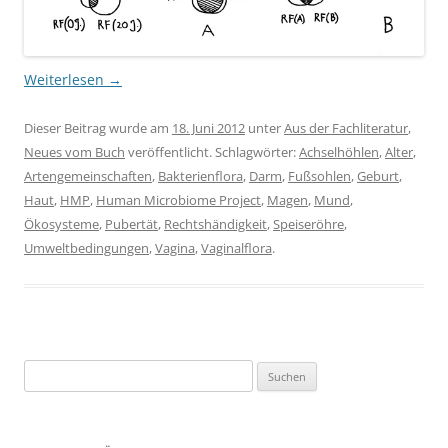
Weiterlesen
→
Dieser Beitrag wurde am
18. Juni 2012
unter
Aus der Fachliteratur
,
Neues vom Buch
veröffentlicht. Schlagwörter:
Achselhöhlen
,
Alter
,
Artengemeinschaften
,
Bakterienflora
,
Darm
,
Fußsohlen
,
Geburt
,
Haut
,
HMP
,
Human Microbiome Project
,
Magen
,
Mund
,
Ökosysteme
,
Pubertät
,
Rechtshändigkeit
,
Speiseröhre
,
Umweltbedingungen
,
Vagina
,
Vaginalflora
.
Suchen
nach: