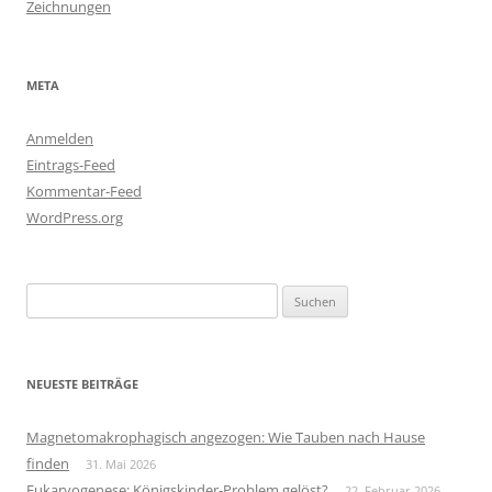
Zeichnungen
META
Anmelden
Eintrags-Feed
Kommentar-Feed
WordPress.org
Suchen
nach:
NEUESTE BEITRÄGE
Magnetomakrophagisch angezogen: Wie Tauben nach Hause
finden
31. Mai 2026
Eukaryogenese: Königskinder-Problem gelöst?
22. Februar 2026