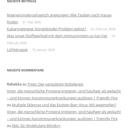
NEUESTE BEITRÄGE
Magnetomakrophagisch angezogen: Wie Tauben nach Hause
finden
31. Mai 2026
Eukaryogenese: Königskinder-Problem gelöst?
22. Februar 2026
Was unser Stoffwechsel mit dem Immunsystem zu tun hat
14.
Februar 2026
Lichtgruppe
15. Januar 2026
NEUESTE KOMMENTARE
Rebekka
zu
Tregs: Der verspätete Nobelpreis
Viren, die menschliche Proteine imitieren, sind häufiger als gedacht
– und können Autoimmunerkrankungen auslösen | Friendly Fire
zu
Multiple Sklerose und das Epstein-Barr-Virus: MS wegimpfen?
Viren, die menschliche Proteine imitieren, sind häufiger als gedacht
– und können Autoimmunerkrankungen auslösen | Friendly Fire
zu
Abb. 82: Molekulare Mimikry