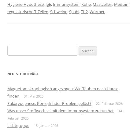
Hygiene-Hypothese
,
IgE
,
Immunsystem
,
Kühe
,
Mastzellen
,
Medizin
,
regulatorische T-Zellen
,
Schweine
,
Spahl
,
Th2
,
Würmer
.
Suchen
nach:
NEUESTE BEITRÄGE
Magnetomakrophagisch angezogen: Wie Tauben nach Hause
finden
31. Mai 2026
Eukaryogenese: Königskinder-Problem gelöst?
22. Februar 2026
Was unser Stoffwechsel mit dem Immunsystem zu tun hat
14.
Februar 2026
Lichtgruppe
15. Januar 2026