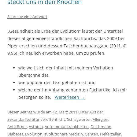
steckt uns in den Knochen
Schreibe eine Antwort
„Gesundheit als Erbe der Evolution“ lautet der Untertitel
dieses allgemeinverständlichen Sachbuchs, das 2009 bei
Piper erschien und dessen Taschenbuchausgabe (2011, €
9,95) ich neulich erworben habe, um zu prüfen,
wie weit sich der Inhalt mit meinem Vorhaben
überschneidet,
wie populär der Text gehalten ist und
welche der im Anhang genannten Fachartikel ich mir
besorgen sollte.
Weiterlesen
→
Dieser Beitrag wurde am
12. März 2011
unter
Aus der
Sekundärliteratur
veröffentlicht. Schlagwörter:
Allergien
,
Antikörper
,
Asthma
,
Autoimmunkrankheiten
,
Deichmann
,
Diabetes
,
Evolution
,
evolutionäre Medizin
,
Ganten
,
Helferzellen
,