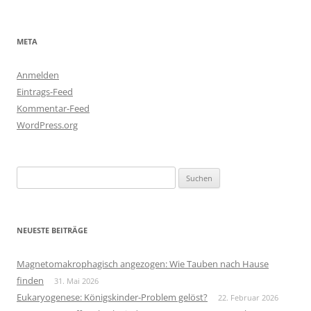
META
Anmelden
Eintrags-Feed
Kommentar-Feed
WordPress.org
Suchen
nach:
NEUESTE BEITRÄGE
Magnetomakrophagisch angezogen: Wie Tauben nach Hause
finden
31. Mai 2026
Eukaryogenese: Königskinder-Problem gelöst?
22. Februar 2026