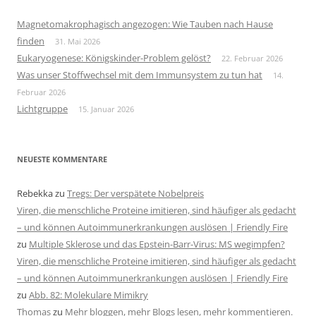
Magnetomakrophagisch angezogen: Wie Tauben nach Hause
finden
31. Mai 2026
Eukaryogenese: Königskinder-Problem gelöst?
22. Februar 2026
Was unser Stoffwechsel mit dem Immunsystem zu tun hat
14.
Februar 2026
Lichtgruppe
15. Januar 2026
NEUESTE KOMMENTARE
Rebekka
zu
Tregs: Der verspätete Nobelpreis
Viren, die menschliche Proteine imitieren, sind häufiger als gedacht
– und können Autoimmunerkrankungen auslösen | Friendly Fire
zu
Multiple Sklerose und das Epstein-Barr-Virus: MS wegimpfen?
Viren, die menschliche Proteine imitieren, sind häufiger als gedacht
– und können Autoimmunerkrankungen auslösen | Friendly Fire
zu
Abb. 82: Molekulare Mimikry
Thomas
zu
Mehr bloggen, mehr Blogs lesen, mehr kommentieren.