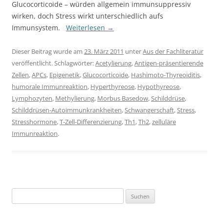
Glucocorticoide – würden allgemein immunsuppressiv
wirken, doch Stress wirkt unterschiedlich aufs
Immunsystem.
Weiterlesen
→
Dieser Beitrag wurde am
23. März 2011
unter
Aus der Fachliteratur
veröffentlicht. Schlagwörter:
Acetylierung
,
Antigen-präsentierende
Zellen
,
APCs
,
Epigenetik
,
Glucocorticoide
,
Hashimoto-Thyreoiditis
,
humorale Immunreaktion
,
Hyperthyreose
,
Hypothyreose
,
Lymphozyten
,
Methylierung
,
Morbus Basedow
,
Schilddrüse
,
Schilddrüsen-Autoimmunkrankheiten
,
Schwangerschaft
,
Stress
,
Stresshormone
,
T-Zell-Differenzierung
,
Th1
,
Th2
,
zelluläre
Immunreaktion
.
Suchen
nach: