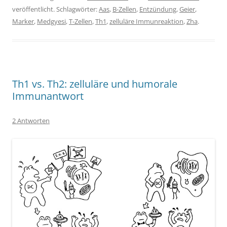
veröffentlicht. Schlagwörter:
Aas
,
B-Zellen
,
Entzündung
,
Geier
,
Marker
,
Medgyesi
,
T-Zellen
,
Th1
,
zelluläre Immunreaktion
,
Zha
.
Th1 vs. Th2: zelluläre und humorale
Immunantwort
2 Antworten