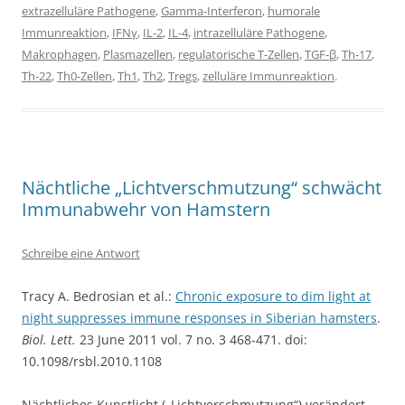
extrazelluläre Pathogene
,
Gamma-Interferon
,
humorale
Immunreaktion
,
IFNγ
,
IL-2
,
IL-4
,
intrazelluläre Pathogene
,
Makrophagen
,
Plasmazellen
,
regulatorische T-Zellen
,
TGF-β
,
Th-17
,
Th-22
,
Th0-Zellen
,
Th1
,
Th2
,
Tregs
,
zelluläre Immunreaktion
.
Nächtliche „Lichtverschmutzung“ schwächt
Immunabwehr von Hamstern
Schreibe eine Antwort
Tracy A. Bedrosian et al.:
Chronic exposure to dim light at
night suppresses immune responses in Siberian hamsters
.
Biol. Lett.
23 June 2011 vol. 7 no. 3 468-471. doi:
10.1098/rsbl.2010.1108
Nächtliches Kunstlicht („Lichtverschmutzung“) verändert