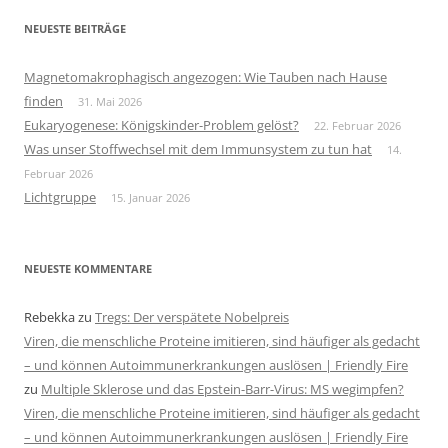
NEUESTE BEITRÄGE
Magnetomakrophagisch angezogen: Wie Tauben nach Hause
finden
31. Mai 2026
Eukaryogenese: Königskinder-Problem gelöst?
22. Februar 2026
Was unser Stoffwechsel mit dem Immunsystem zu tun hat
14.
Februar 2026
Lichtgruppe
15. Januar 2026
NEUESTE KOMMENTARE
Rebekka
zu
Tregs: Der verspätete Nobelpreis
Viren, die menschliche Proteine imitieren, sind häufiger als gedacht
– und können Autoimmunerkrankungen auslösen | Friendly Fire
zu
Multiple Sklerose und das Epstein-Barr-Virus: MS wegimpfen?
Viren, die menschliche Proteine imitieren, sind häufiger als gedacht
– und können Autoimmunerkrankungen auslösen | Friendly Fire