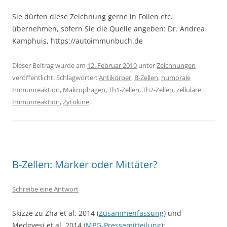
Sie dürfen diese Zeichnung gerne in Folien etc.
übernehmen, sofern Sie die Quelle angeben: Dr. Andrea
Kamphuis, https://autoimmunbuch.de
Dieser Beitrag wurde am
12. Februar 2019
unter
Zeichnungen
veröffentlicht. Schlagwörter:
Antikörper
,
B-Zellen
,
humorale
Immunreaktion
,
Makrophagen
,
Th1-Zellen
,
Th2-Zellen
,
zelluläre
Immunreaktion
,
Zytokine
.
B-Zellen: Marker oder Mittäter?
Schreibe eine Antwort
Skizze zu Zha et al. 2014 (
Zusammenfassung
) und
Medgyesi et al. 2014 (
MPG-Pressemitteilung
):