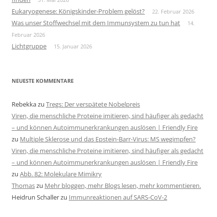
Eukaryogenese: Königskinder-Problem gelöst?
22. Februar 2026
Was unser Stoffwechsel mit dem Immunsystem zu tun hat
14.
Februar 2026
Lichtgruppe
15. Januar 2026
NEUESTE KOMMENTARE
Rebekka
zu
Tregs: Der verspätete Nobelpreis
Viren, die menschliche Proteine imitieren, sind häufiger als gedacht
– und können Autoimmunerkrankungen auslösen | Friendly Fire
zu
Multiple Sklerose und das Epstein-Barr-Virus: MS wegimpfen?
Viren, die menschliche Proteine imitieren, sind häufiger als gedacht
– und können Autoimmunerkrankungen auslösen | Friendly Fire
zu
Abb. 82: Molekulare Mimikry
Thomas
zu
Mehr bloggen, mehr Blogs lesen, mehr kommentieren.
Heidrun Schaller
zu
Immunreaktionen auf SARS-CoV-2