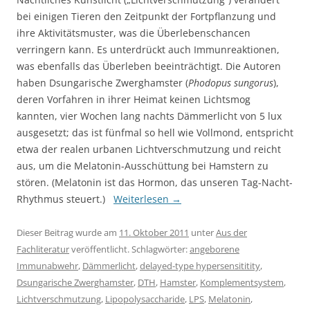
bei einigen Tieren den Zeitpunkt der Fortpflanzung und
ihre Aktivitätsmuster, was die Überlebenschancen
verringern kann. Es unterdrückt auch Immunreaktionen,
was ebenfalls das Überleben beeinträchtigt. Die Autoren
haben Dsungarische Zwerghamster (
Phodopus sungorus
),
deren Vorfahren in ihrer Heimat keinen Lichtsmog
kannten, vier Wochen lang nachts Dämmerlicht von 5 lux
ausgesetzt; das ist fünfmal so hell wie Vollmond, entspricht
etwa der realen urbanen Lichtverschmutzung und reicht
aus, um die Melatonin-Ausschüttung bei Hamstern zu
stören. (Melatonin ist das Hormon, das unseren Tag-Nacht-
Rhythmus steuert.)
Weiterlesen
→
Dieser Beitrag wurde am
11. Oktober 2011
unter
Aus der
Fachliteratur
veröffentlicht. Schlagwörter:
angeborene
Immunabwehr
,
Dämmerlicht
,
delayed-type hypersensititity
,
Dsungarische Zwerghamster
,
DTH
,
Hamster
,
Komplementsystem
,
Lichtverschmutzung
,
Lipopolysaccharide
,
LPS
,
Melatonin
,