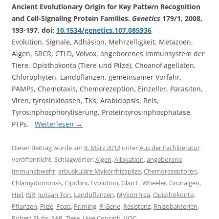
Ancient Evolutionary Origin for Key Pattern Recognition
and Cell-Signaling Protein Families.
Genetics
179/1, 2008,
193-197, doi:
10.1534/genetics.107.085936
Evolution, Signale, Adhäsion, Mehrzelligkeit, Metazoen,
Algen, SRCR, CTLD, Volvox, angeborenes Immunsystem der
Tiere, Opisthokonta (Tiere und Pilze), Choanoflagellaten,
Chlorophyten, Landpflanzen, gemeinsamer Vorfahr,
PAMPs, Chemotaxis, Chemorezeption, Einzeller, Parasiten,
Viren, tyrosinkinasen, TKs, Arabidopsis, Reis,
Tyrosinphosphoryliserung, Proteintyrosinphosphatase,
PTPs.
Weiterlesen
→
Dieser Beitrag wurde am
8. März 2012
unter
Aus der Fachliteratur
veröffentlicht. Schlagwörter:
Algen
,
Allokation
,
angeborene
Immunabwehr
,
arbuskuläre Mykorrhizapilze
,
Chemorezeptoren
,
Chlamydomonas
,
Cipollini
,
Evolution
,
Glan L. Wheeler
,
Grünalgen
,
Heil
,
ISR
,
Juriaan Ton
,
Landpflanzen
,
Mykorrhiza
,
Opisthokonta
,
Pflanzen
,
Pilze
,
Pozo
,
Priming
,
R-Gene
,
Resistenz
,
Rhizobakterien
,
Robert Fluhr
,
SAR
,
Tiere
,
Uwe Conrath
,
VOC
.