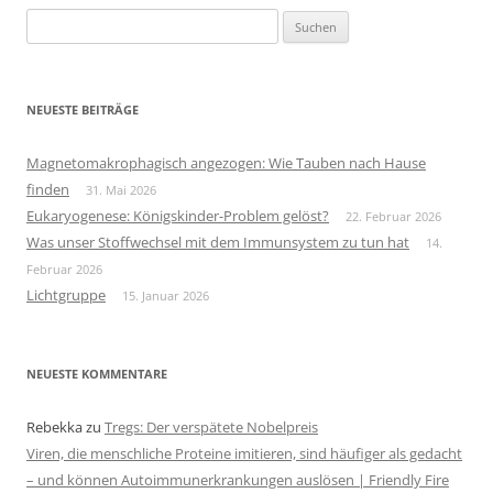
Suchen
nach:
NEUESTE BEITRÄGE
Magnetomakrophagisch angezogen: Wie Tauben nach Hause
finden
31. Mai 2026
Eukaryogenese: Königskinder-Problem gelöst?
22. Februar 2026
Was unser Stoffwechsel mit dem Immunsystem zu tun hat
14.
Februar 2026
Lichtgruppe
15. Januar 2026
NEUESTE KOMMENTARE
Rebekka
zu
Tregs: Der verspätete Nobelpreis
Viren, die menschliche Proteine imitieren, sind häufiger als gedacht
– und können Autoimmunerkrankungen auslösen | Friendly Fire