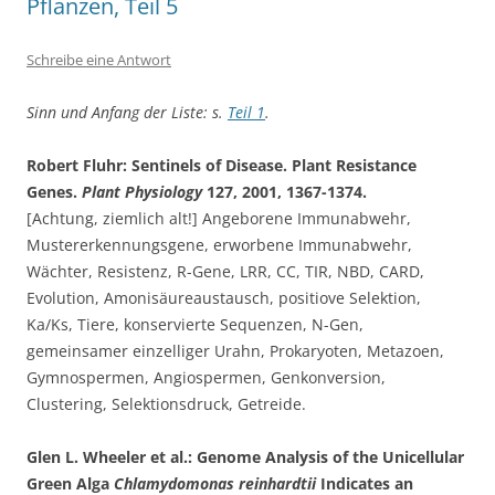
Pflanzen, Teil 5
Schreibe eine Antwort
Sinn und Anfang der Liste: s.
Teil 1
.
Robert Fluhr: Sentinels of Disease. Plant Resistance
Genes.
Plant Physiology
127, 2001, 1367-1374.
[Achtung, ziemlich alt!] Angeborene Immunabwehr,
Mustererkennungsgene, erworbene Immunabwehr,
Wächter, Resistenz, R-Gene, LRR, CC, TIR, NBD, CARD,
Evolution, Amonisäureaustausch, positiove Selektion,
Ka/Ks, Tiere, konservierte Sequenzen, N-Gen,
gemeinsamer einzelliger Urahn, Prokaryoten, Metazoen,
Gymnospermen, Angiospermen, Genkonversion,
Clustering, Selektionsdruck, Getreide.
Glen L. Wheeler et al.: Genome Analysis of the Unicellular
Green Alga
Chlamydomonas reinhardtii
Indicates an