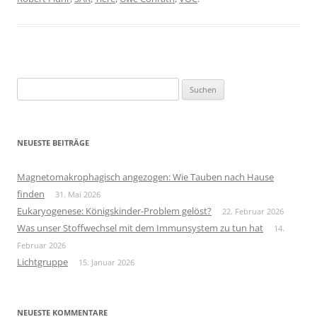
Suchen
nach:
NEUESTE BEITRÄGE
Magnetomakrophagisch angezogen: Wie Tauben nach Hause
finden
31. Mai 2026
Eukaryogenese: Königskinder-Problem gelöst?
22. Februar 2026
Was unser Stoffwechsel mit dem Immunsystem zu tun hat
14.
Februar 2026
Lichtgruppe
15. Januar 2026
NEUESTE KOMMENTARE