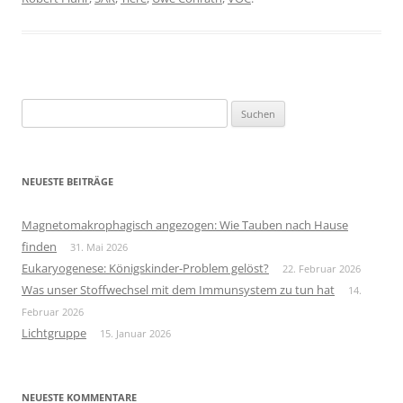
Suchen
nach:
NEUESTE BEITRÄGE
Magnetomakrophagisch angezogen: Wie Tauben nach Hause
finden
31. Mai 2026
Eukaryogenese: Königskinder-Problem gelöst?
22. Februar 2026
Was unser Stoffwechsel mit dem Immunsystem zu tun hat
14.
Februar 2026
Lichtgruppe
15. Januar 2026
NEUESTE KOMMENTARE