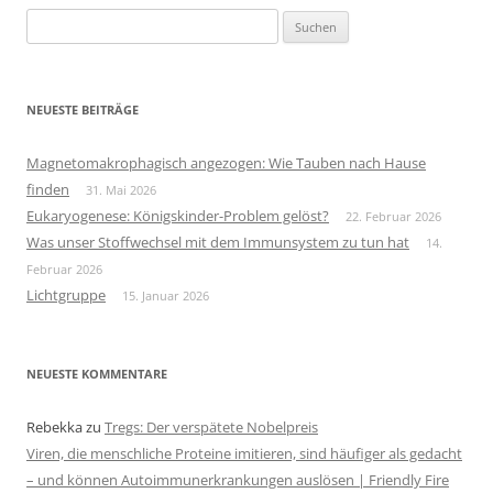
Suchen
nach:
NEUESTE BEITRÄGE
Magnetomakrophagisch angezogen: Wie Tauben nach Hause
finden
31. Mai 2026
Eukaryogenese: Königskinder-Problem gelöst?
22. Februar 2026
Was unser Stoffwechsel mit dem Immunsystem zu tun hat
14.
Februar 2026
Lichtgruppe
15. Januar 2026
NEUESTE KOMMENTARE
Rebekka
zu
Tregs: Der verspätete Nobelpreis
Viren, die menschliche Proteine imitieren, sind häufiger als gedacht
– und können Autoimmunerkrankungen auslösen | Friendly Fire