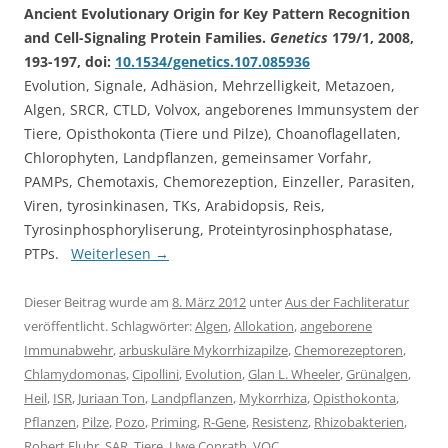
Ancient Evolutionary Origin for Key Pattern Recognition
and Cell-Signaling Protein Families.
Genetics
179/1, 2008,
193-197, doi:
10.1534/genetics.107.085936
Evolution, Signale, Adhäsion, Mehrzelligkeit, Metazoen,
Algen, SRCR, CTLD, Volvox, angeborenes Immunsystem der
Tiere, Opisthokonta (Tiere und Pilze), Choanoflagellaten,
Chlorophyten, Landpflanzen, gemeinsamer Vorfahr,
PAMPs, Chemotaxis, Chemorezeption, Einzeller, Parasiten,
Viren, tyrosinkinasen, TKs, Arabidopsis, Reis,
Tyrosinphosphoryliserung, Proteintyrosinphosphatase,
PTPs.
Weiterlesen
→
Dieser Beitrag wurde am
8. März 2012
unter
Aus der Fachliteratur
veröffentlicht. Schlagwörter:
Algen
,
Allokation
,
angeborene
Immunabwehr
,
arbuskuläre Mykorrhizapilze
,
Chemorezeptoren
,
Chlamydomonas
,
Cipollini
,
Evolution
,
Glan L. Wheeler
,
Grünalgen
,
Heil
,
ISR
,
Juriaan Ton
,
Landpflanzen
,
Mykorrhiza
,
Opisthokonta
,
Pflanzen
,
Pilze
,
Pozo
,
Priming
,
R-Gene
,
Resistenz
,
Rhizobakterien
,
Robert Fluhr
,
SAR
,
Tiere
,
Uwe Conrath
,
VOC
.