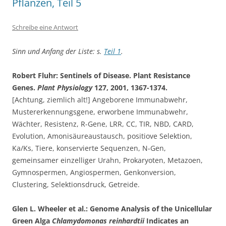
Pflanzen, Teil 5
Schreibe eine Antwort
Sinn und Anfang der Liste: s.
Teil 1
.
Robert Fluhr: Sentinels of Disease. Plant Resistance
Genes.
Plant Physiology
127, 2001, 1367-1374.
[Achtung, ziemlich alt!] Angeborene Immunabwehr,
Mustererkennungsgene, erworbene Immunabwehr,
Wächter, Resistenz, R-Gene, LRR, CC, TIR, NBD, CARD,
Evolution, Amonisäureaustausch, positiove Selektion,
Ka/Ks, Tiere, konservierte Sequenzen, N-Gen,
gemeinsamer einzelliger Urahn, Prokaryoten, Metazoen,
Gymnospermen, Angiospermen, Genkonversion,
Clustering, Selektionsdruck, Getreide.
Glen L. Wheeler et al.: Genome Analysis of the Unicellular
Green Alga
Chlamydomonas reinhardtii
Indicates an