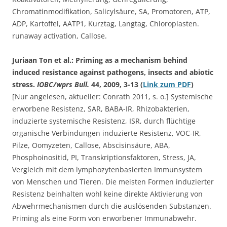
Chromatinmodifikation, Salicylsäure, SA, Promotoren, ATP,
ADP, Kartoffel, AATP1, Kurztag, Langtag, Chloroplasten.
runaway activation, Callose.
Juriaan Ton et al.: Priming as a mechanism behind
induced resistance against pathogens, insects and abiotic
stress.
IOBC/wprs Bull.
44, 2009, 3-13 (
Link zum PDF
)
[Nur angelesen, aktueller: Conrath 2011, s. o.] Systemische
erworbene Resistenz, SAR, BABA-IR, Rhizobakterien,
induzierte systemische Resistenz, ISR, durch flüchtige
organische Verbindungen induzierte Resistenz, VOC-IR,
Pilze, Oomyzeten, Callose, Abscisinsäure, ABA,
Phosphoinositid, PI, Transkriptionsfaktoren, Stress, JA,
Vergleich mit dem lymphozytenbasierten Immunsystem
von Menschen und Tieren. Die meisten Formen induzierter
Resistenz beinhalten wohl keine direkte Aktivierung von
Abwehrmechanismen durch die auslösenden Substanzen.
Priming als eine Form von erworbener Immunabwehr.