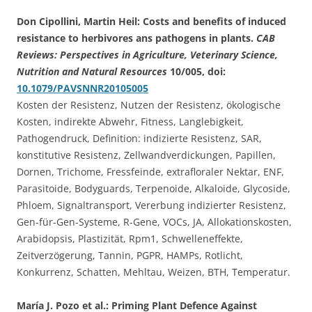
Don Cipollini, Martin Heil: Costs and benefits of induced
resistance to herbivores ans pathogens in plants.
CAB
Reviews: Perspectives in Agriculture, Veterinary Science,
Nutrition and Natural Resources
10/005, doi:
10.1079/PAVSNNR20105005
Kosten der Resistenz, Nutzen der Resistenz, ökologische
Kosten, indirekte Abwehr, Fitness, Langlebigkeit,
Pathogendruck, Definition: indizierte Resistenz, SAR,
konstitutive Resistenz, Zellwandverdickungen, Papillen,
Dornen, Trichome, Fressfeinde, extrafloraler Nektar, ENF,
Parasitoide, Bodyguards, Terpenoide, Alkaloide, Glycoside,
Phloem, Signaltransport, Vererbung indizierter Resistenz,
Gen-für-Gen-Systeme, R-Gene, VOCs, JA, Allokationskosten,
Arabidopsis, Plastizität, Rpm1, Schwelleneffekte,
Zeitverzögerung, Tannin, PGPR, HAMPs, Rotlicht,
Konkurrenz, Schatten, Mehltau, Weizen, BTH, Temperatur.
María J. Pozo et al.: Priming Plant Defence Against