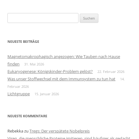
Suchen
nach:
NEUESTE BEITRÄGE
Magnetomakrophagisch angezogen: Wie Tauben nach Hause
finden
31. Mai 2026
Eukaryogenese: Königskinder-Problem gelöst?
22. Februar 2026
Was unser Stoffwechsel mit dem Immunsystem zu tun hat
14.
Februar 2026
Lichtgruppe
15. Januar 2026
NEUESTE KOMMENTARE
Rebekka
zu
Tregs: Der verspätete Nobelpreis
Viren, die menschliche Proteine imitieren, sind häufiger als gedacht