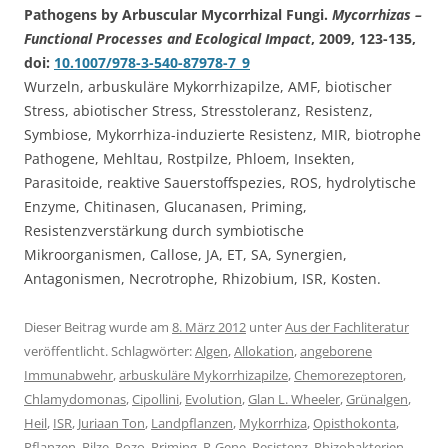
Pathogens by Arbuscular Mycorrhizal Fungi.
Mycorrhizas –
Functional Processes and Ecological Impact
, 2009, 123-135,
doi:
10.1007/978-3-540-87978-7_9
Wurzeln, arbuskuläre Mykorrhizapilze, AMF, biotischer
Stress, abiotischer Stress, Stresstoleranz, Resistenz,
Symbiose, Mykorrhiza-induzierte Resistenz, MIR, biotrophe
Pathogene, Mehltau, Rostpilze, Phloem, Insekten,
Parasitoide, reaktive Sauerstoffspezies, ROS, hydrolytische
Enzyme, Chitinasen, Glucanasen, Priming,
Resistenzverstärkung durch symbiotische
Mikroorganismen, Callose, JA, ET, SA, Synergien,
Antagonismen, Necrotrophe, Rhizobium, ISR, Kosten.
Dieser Beitrag wurde am
8. März 2012
unter
Aus der Fachliteratur
veröffentlicht. Schlagwörter:
Algen
,
Allokation
,
angeborene
Immunabwehr
,
arbuskuläre Mykorrhizapilze
,
Chemorezeptoren
,
Chlamydomonas
,
Cipollini
,
Evolution
,
Glan L. Wheeler
,
Grünalgen
,
Heil
,
ISR
,
Juriaan Ton
,
Landpflanzen
,
Mykorrhiza
,
Opisthokonta
,
Pflanzen
,
Pilze
,
Pozo
,
Priming
,
R-Gene
,
Resistenz
,
Rhizobakterien
,