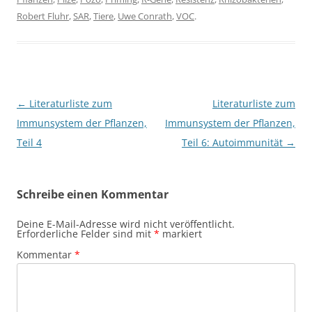
Robert Fluhr
,
SAR
,
Tiere
,
Uwe Conrath
,
VOC
.
Beitragsnavigation
←
Literaturliste zum
Literaturliste zum
Immunsystem der Pflanzen,
Immunsystem der Pflanzen,
Teil 4
Teil 6: Autoimmunität
→
Schreibe einen Kommentar
Deine E-Mail-Adresse wird nicht veröffentlicht.
Erforderliche Felder sind mit
*
markiert
Kommentar
*