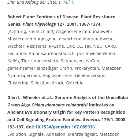
Sinn und Anfang der Liste: s.
Teil 1
.
Robert Fluhr: Sentinels of Disease. Plant Resistance
Genes.
Plant Physiology
127, 2001, 1367-1374.
[Achtung, ziemlich alt!] Angeborene Immunabwehr,
Mustererkennungsgene, erworbene Immunabwehr,
Wächter, Resistenz, R-Gene, LRR, CC, TIR, NBD, CARD,
Evolution, Amonisäureaustausch, positiove Selektion,
Ka/Ks, Tiere, konservierte Sequenzen, N-Gen,
gemeinsamer einzelliger Urahn, Prokaryoten, Metazoen,
Gymnospermen, Angiospermen, Genkonversion,
Clustering, Selektionsdruck, Getreide.
Glen L. Wheeler et al.: Genome Analysis of the Unicellular
Green Alga
Chlamydomonas reinhardtii
Indicates an
Ancient Evolutionary Origin for Key Pattern Recognition
and Cell-Signaling Protein Families.
Genetics
179/1, 2008,
193-197, doi:
10.1534/genetics.107.085936
Evolution, Signale, Adhäsion, Mehrzelligkeit, Metazoen,