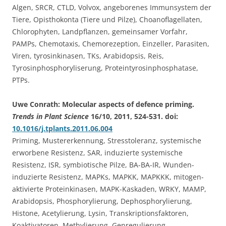
Algen, SRCR, CTLD, Volvox, angeborenes Immunsystem der
Tiere, Opisthokonta (Tiere und Pilze), Choanoflagellaten,
Chlorophyten, Landpflanzen, gemeinsamer Vorfahr,
PAMPs, Chemotaxis, Chemorezeption, Einzeller, Parasiten,
Viren, tyrosinkinasen, TKs, Arabidopsis, Reis,
Tyrosinphosphoryliserung, Proteintyrosinphosphatase,
PTPs.
Uwe Conrath: Molecular aspects of defence priming.
Trends in Plant Science
16/10, 2011, 524-531. doi:
10.1016/j.tplants.2011.06.004
Priming, Mustererkennung, Stresstoleranz, systemische
erworbene Resistenz, SAR, induzierte systemische
Resistenz, ISR, symbiotische Pilze, BA-BA-IR, Wunden-
induzierte Resistenz, MAPKs, MAPKK, MAPKKK, mitogen-
aktivierte Proteinkinasen, MAPK-Kaskaden, WRKY, MAMP,
Arabidopsis, Phosphorylierung, Dephosphorylierung,
Histone, Acetylierung, Lysin, Transkriptionsfaktoren,
Koaktivatoren, Methylierung, Genregulierung,