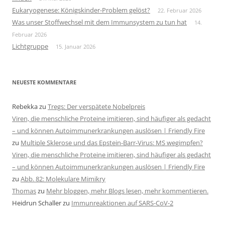
Eukaryogenese: Königskinder-Problem gelöst?
22. Februar 2026
Was unser Stoffwechsel mit dem Immunsystem zu tun hat
14.
Februar 2026
Lichtgruppe
15. Januar 2026
NEUESTE KOMMENTARE
Rebekka
zu
Tregs: Der verspätete Nobelpreis
Viren, die menschliche Proteine imitieren, sind häufiger als gedacht
– und können Autoimmunerkrankungen auslösen | Friendly Fire
zu
Multiple Sklerose und das Epstein-Barr-Virus: MS wegimpfen?
Viren, die menschliche Proteine imitieren, sind häufiger als gedacht
– und können Autoimmunerkrankungen auslösen | Friendly Fire
zu
Abb. 82: Molekulare Mimikry
Thomas
zu
Mehr bloggen, mehr Blogs lesen, mehr kommentieren.
Heidrun Schaller
zu
Immunreaktionen auf SARS-CoV-2