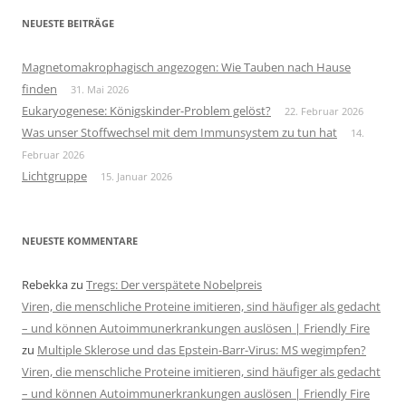
NEUESTE BEITRÄGE
Magnetomakrophagisch angezogen: Wie Tauben nach Hause
finden
31. Mai 2026
Eukaryogenese: Königskinder-Problem gelöst?
22. Februar 2026
Was unser Stoffwechsel mit dem Immunsystem zu tun hat
14.
Februar 2026
Lichtgruppe
15. Januar 2026
NEUESTE KOMMENTARE
Rebekka
zu
Tregs: Der verspätete Nobelpreis
Viren, die menschliche Proteine imitieren, sind häufiger als gedacht
– und können Autoimmunerkrankungen auslösen | Friendly Fire
zu
Multiple Sklerose und das Epstein-Barr-Virus: MS wegimpfen?
Viren, die menschliche Proteine imitieren, sind häufiger als gedacht
– und können Autoimmunerkrankungen auslösen | Friendly Fire