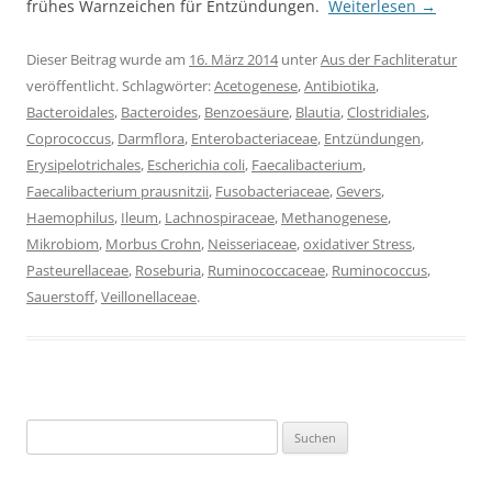
frühes Warnzeichen für Entzündungen.
Weiterlesen
→
Dieser Beitrag wurde am
16. März 2014
unter
Aus der Fachliteratur
veröffentlicht. Schlagwörter:
Acetogenese
,
Antibiotika
,
Bacteroidales
,
Bacteroides
,
Benzoesäure
,
Blautia
,
Clostridiales
,
Coprococcus
,
Darmflora
,
Enterobacteriaceae
,
Entzündungen
,
Erysipelotrichales
,
Escherichia coli
,
Faecalibacterium
,
Faecalibacterium prausnitzii
,
Fusobacteriaceae
,
Gevers
,
Haemophilus
,
Ileum
,
Lachnospiraceae
,
Methanogenese
,
Mikrobiom
,
Morbus Crohn
,
Neisseriaceae
,
oxidativer Stress
,
Pasteurellaceae
,
Roseburia
,
Ruminococcaceae
,
Ruminococcus
,
Sauerstoff
,
Veillonellaceae
.
Suchen
nach: