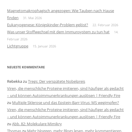
Magnetomakrophagisch angezogen: Wie Tauben nach Hause
finden
31. Mai 2026
Eukaryogenese: Königskinder-Problem gelöst?
22. Februar 2026
Was unser Stoffwechsel mit dem Immunsystem zu tun hat
14.
Februar 2026
Lichtgruppe
15. Januar 2026
NEUESTE KOMMENTARE
Rebekka
zu
Tregs: Der verspätete Nobelpreis
Viren, die menschliche Proteine imitieren, sind häufiger als gedacht
– und können Autoimmunerkrankungen auslösen | Friendly Fire
zu
Multiple Sklerose und das Epstein-Barr-Virus: MS wegimpfen?
Viren, die menschliche Proteine imitieren, sind häufiger als gedacht
– und können Autoimmunerkrankungen auslösen | Friendly Fire
zu
Abb. 82: Molekulare Mimikry
Thomas
zu
Mehr bloggen, mehr Blogs lesen, mehr kommentieren.