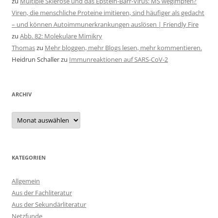
zu
Multiple Sklerose und das Epstein-Barr-Virus: MS wegimpfen?
Viren, die menschliche Proteine imitieren, sind häufiger als gedacht
– und können Autoimmunerkrankungen auslösen | Friendly Fire
zu
Abb. 82: Molekulare Mimikry
Thomas
zu
Mehr bloggen, mehr Blogs lesen, mehr kommentieren.
Heidrun Schaller
zu
Immunreaktionen auf SARS-CoV-2
ARCHIV
Archiv
KATEGORIEN
Allgemein
Aus der Fachliteratur
Aus der Sekundärliteratur
Netzfunde