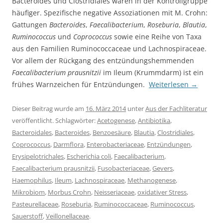
Bacteroides und Clostridiales waren in der Kontrollgruppe
häufiger. Spezifische negative Assoziationen mit M. Crohn:
Gattungen
Bacteroides
,
Faecalibacterium
,
Roseburia
,
Blautia
,
Ruminococcus
und
Coprococcus
sowie eine Reihe von Taxa
aus den Familien Ruminococcaceae und Lachnospiraceae.
Vor allem der Rückgang des entzündungshemmenden
Faecalibacterium prausnitzii
im Ileum (Krummdarm) ist ein
frühes Warnzeichen für Entzündungen.
Weiterlesen
→
Dieser Beitrag wurde am
16. März 2014
unter
Aus der Fachliteratur
veröffentlicht. Schlagwörter:
Acetogenese
,
Antibiotika
,
Bacteroidales
,
Bacteroides
,
Benzoesäure
,
Blautia
,
Clostridiales
,
Coprococcus
,
Darmflora
,
Enterobacteriaceae
,
Entzündungen
,
Erysipelotrichales
,
Escherichia coli
,
Faecalibacterium
,
Faecalibacterium prausnitzii
,
Fusobacteriaceae
,
Gevers
,
Haemophilus
,
Ileum
,
Lachnospiraceae
,
Methanogenese
,
Mikrobiom
,
Morbus Crohn
,
Neisseriaceae
,
oxidativer Stress
,
Pasteurellaceae
,
Roseburia
,
Ruminococcaceae
,
Ruminococcus
,
Sauerstoff
,
Veillonellaceae
.