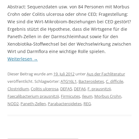
Abstract: Sequenzdaten usw. von 84 Personen mit Morbus
Crohn oder Colitis ulcerosa oder ohne CED; Fragestellung:
Wie sind die Wirt-Mikrobiom-Beziehungen bei CED gestört?
Ergebnis stützt die Hypothese, dass die Wirtsgene für die
Paneth-Zellen in der Darmschleimhaut sowie für den
Xenobiotika-Stoffwechsel bei der Wechselwirkung zwischen
Wirt und Darmflora eine wichtige Rolle spielen.
Weiterlesen
→
Dieser Beitrag wurde am
19. Juli 2012
unter
Aus der Fachliteratur
veröffentlicht. Schlagwörter:
ATG16L1
,
Bacteroidetes
,
C. difficile
,
Clostridium
,
Colitis ulcerosa
,
DEFA5
,
DEFA6
,
F. prausnitzii
,
Faecalibacterium prausnitzii
,
Firmicutes
,
Ileum
,
Morbus Crohn
,
NOD2
,
Paneth-Zellen
,
Parabacteroidetes
,
REG
.