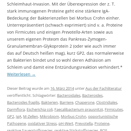
Schleimhaut-Invasion. Mit der Überexpression der z. T.
stark immunogenen Proteine geht eine stärkere IgA-
Bedeckung der Bakterienzellen bei Morbus Crohn einher.
Unterrepräsentiert (schwach exprimiert) sind v. a. Proteine
von Firmicutes und einigen
Prevotella
-Arten sowie aus
unserem eigenen Proteom das Pankreas-Zymogen-
Granulamembran-Glykoprotein 2 (oder wie auch immer
das auf Deutsch heißen mag), kurz GP2, das normalerweise
an Bakterien bindet und so wohl deren Adhäsion am
Schleim und damit eine Entzündungsreaktion verhindert.*
Weiterlesen
→
Dieser Beitrag wurde am
16. März 2014
unter
Aus der Fachliteratur
veröffentlicht. Schlagwörter:
Bacteroidales
,
Bacteroides
,
Bacteroides fragilis
,
Bakterien
,
Barriere
,
Chaperone
,
Clostridiales
,
Darmflora
,
Escherichia coli
,
Faecalibacterium prausnitzii
,
Firmicutes
,
GP2
,
IgA
,
M-Zellen
,
Mikrobiom
,
Morbus Crohn
,
opportunistische
Pathogene
,
oxidativer Stress
,
pH-Wert
,
Prevotella
,
Proteine
,
reaktive Sauerstoffspecies
,
reaktive Stickstoffspecies
,
ROS
,