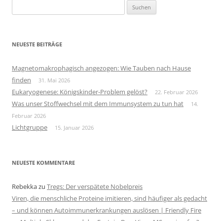
Suchen
nach:
NEUESTE BEITRÄGE
Magnetomakrophagisch angezogen: Wie Tauben nach Hause
finden
31. Mai 2026
Eukaryogenese: Königskinder-Problem gelöst?
22. Februar 2026
Was unser Stoffwechsel mit dem Immunsystem zu tun hat
14.
Februar 2026
Lichtgruppe
15. Januar 2026
NEUESTE KOMMENTARE
Rebekka
zu
Tregs: Der verspätete Nobelpreis
Viren, die menschliche Proteine imitieren, sind häufiger als gedacht
– und können Autoimmunerkrankungen auslösen | Friendly Fire