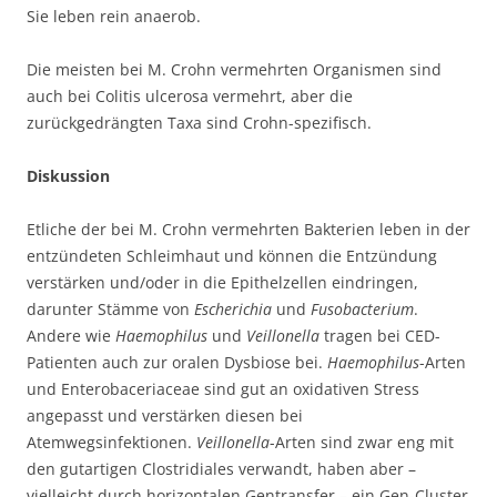
Sie leben rein anaerob.
Die meisten bei M. Crohn vermehrten Organismen sind
auch bei Colitis ulcerosa vermehrt, aber die
zurückgedrängten Taxa sind Crohn-spezifisch.
Diskussion
Etliche der bei M. Crohn vermehrten Bakterien leben in der
entzündeten Schleimhaut und können die Entzündung
verstärken und/oder in die Epithelzellen eindringen,
darunter Stämme von
Escherichia
und
Fusobacterium
.
Andere wie
Haemophilus
und
Veillonella
tragen bei CED-
Patienten auch zur oralen Dysbiose bei.
Haemophilus
-Arten
und Enterobaceriaceae sind gut an oxidativen Stress
angepasst und verstärken diesen bei
Atemwegsinfektionen.
Veillonella
-Arten sind zwar eng mit
den gutartigen Clostridiales verwandt, haben aber –
vielleicht durch horizontalen Gentransfer – ein Gen-Cluster