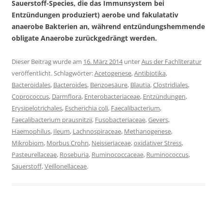
Sauerstoff-Species, die das Immunsystem bei
Entzündungen produziert) aerobe und fakulatativ
anaerobe Bakterien an, während entzündungshemmende
obligate Anaerobe zurückgedrängt werden.
Dieser Beitrag wurde am
16. März 2014
unter
Aus der Fachliteratur
veröffentlicht. Schlagwörter:
Acetogenese
,
Antibiotika
,
Bacteroidales
,
Bacteroides
,
Benzoesäure
,
Blautia
,
Clostridiales
,
Coprococcus
,
Darmflora
,
Enterobacteriaceae
,
Entzündungen
,
Erysipelotrichales
,
Escherichia coli
,
Faecalibacterium
,
Faecalibacterium prausnitzii
,
Fusobacteriaceae
,
Gevers
,
Haemophilus
,
Ileum
,
Lachnospiraceae
,
Methanogenese
,
Mikrobiom
,
Morbus Crohn
,
Neisseriaceae
,
oxidativer Stress
,
Pasteurellaceae
,
Roseburia
,
Ruminococcaceae
,
Ruminococcus
,
Sauerstoff
,
Veillonellaceae
.