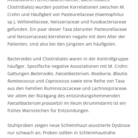
Clostridiales) wurden positive Korrelationen zwischen M.
Crohn und Häufigkeit von Pasteurellaceae (Haemophilus
sp.), Veillonellaceae, Neisseriaceae und Fusobacteriaceae
gefunden. Ein paar dieser Taxa (darunter Pasteurellaceae
und Neisseriaceae) korrelieren negativ mit dem Alter der
Patienten, sind also bei den jüngsten am häufigsten.
Bacteroides und Clostridiales waren in der Kontrollgruppe
häufiger. Spezifische negative Assoziationen mit M. Crohn:
Gattungen
Bacteroides
,
Faecalibacterium
,
Roseburia
,
Blautia
,
Ruminococcus
und
Coprococcus
sowie eine Reihe von Taxa
aus den Familien Ruminococcaceae und Lachnospiraceae.
Vor allem der Rückgang des entzündungshemmenden
Faecalibacterium prausnitzii
im Ileum (Krummdarm) ist ein
frühes Warnzeichen für Entzündungen.
Stuhlproben zeigen neue Schleimhaut-assoziierte Dysbiose
nur schwach an; Proben sollten in Schleimhautnähe