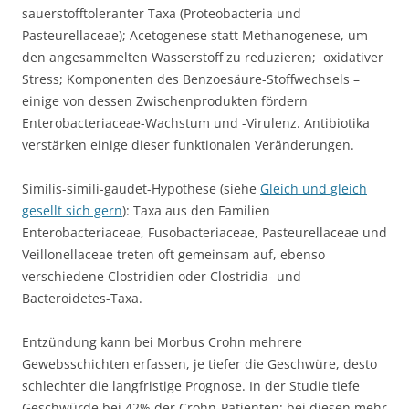
sauerstofftoleranter Taxa (Proteobacteria und
Pasteurellaceae); Acetogenese statt Methanogenese, um
den angesammelten Wasserstoff zu reduzieren; oxidativer
Stress; Komponenten des Benzoesäure-Stoffwechsels –
einige von dessen Zwischenprodukten fördern
Enterobacteriaceae-Wachstum und -Virulenz. Antibiotika
verstärken einige dieser funktionalen Veränderungen.
Similis-simili-gaudet-Hypothese (siehe
Gleich und gleich
gesellt sich gern
): Taxa aus den Familien
Enterobacteriaceae, Fusobacteriaceae, Pasteurellaceae und
Veillonellaceae treten oft gemeinsam auf, ebenso
verschiedene Clostridien oder Clostridia- und
Bacteroidetes-Taxa.
Entzündung kann bei Morbus Crohn mehrere
Gewebsschichten erfassen, je tiefer die Geschwüre, desto
schlechter die langfristige Prognose. In der Studie tiefe
Geschwürde bei 42% der Crohn-Patienten; bei diesen mehr