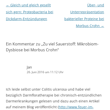
Beitragsnavigation
←
Gleich und gleich gesellt
Über- und
sich gern: Proteobacteria bei
Unterrepräsentation
Dickdarm-Entzündungen
bakterieller Proteine bei
Morbus Crohn
→
Ein Kommentar zu „
Zu viel Sauerstoff: Mikrobiom-
Dysbiose bei Morbus Crohn
“
Jan
26. Juni 2016 um 11:12 Uhr
Ich leide selbst unter Colitis ulcerosa und habe viel
bezüglich Darmfloratherapie bei chronisch-entzündlichen
Darmerkrankungen gelesen und dazu auch einen Artikel
auf meinem Blog veröffentlicht (
http://www.feuer-im-