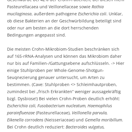
Pasteurellacaea und Veillonellaceae sowie
Rothia
mucilaginosa
, außerdem pathogene
Escherichia coli
. Unklar,
ob diese Bakterien an der Geschwürbildung beteiligt sind
oder nur am besten an die dort herrschenden
Bedingungen angepasst sind.
Die meisten Crohn-Mikrobiom-Studien beschränken sich
auf 16S-rRNA-Analysen und können das Mikrobiom daher
nur bis auf Familien-/Gattungsebene aufschlüsseln. -> Hier
einige Stuhlproben per Whole-Genome-Shotgun-
Seuqnezierung genauer untersucht, um Arten zu
bestimmen. (Cave: Stuhlproben <> Schleimhautproben,
zumindest bei „frisch Erkrankten“ weniger aussagekräftig
bzgl. Dysbiose!) Bei vielen Crohn-Proben deutlich erhöht:
Escherichia coli, Fusobacterium nucleatum, Haemophilus
parainfluenzae
(Pasteurellaceae),
Veillonella parvula,
Eikenella corrodens
(Neisseriaceae) und
Gemella moribillum
.
Bei Crohn deutlich reduziert:
Bacteroides vulgatus,