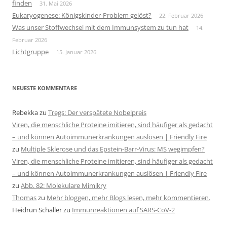
finden
31. Mai 2026
Eukaryogenese: Königskinder-Problem gelöst?
22. Februar 2026
Was unser Stoffwechsel mit dem Immunsystem zu tun hat
14.
Februar 2026
Lichtgruppe
15. Januar 2026
NEUESTE KOMMENTARE
Rebekka
zu
Tregs: Der verspätete Nobelpreis
Viren, die menschliche Proteine imitieren, sind häufiger als gedacht
– und können Autoimmunerkrankungen auslösen | Friendly Fire
zu
Multiple Sklerose und das Epstein-Barr-Virus: MS wegimpfen?
Viren, die menschliche Proteine imitieren, sind häufiger als gedacht
– und können Autoimmunerkrankungen auslösen | Friendly Fire
zu
Abb. 82: Molekulare Mimikry
Thomas
zu
Mehr bloggen, mehr Blogs lesen, mehr kommentieren.
Heidrun Schaller
zu
Immunreaktionen auf SARS-CoV-2