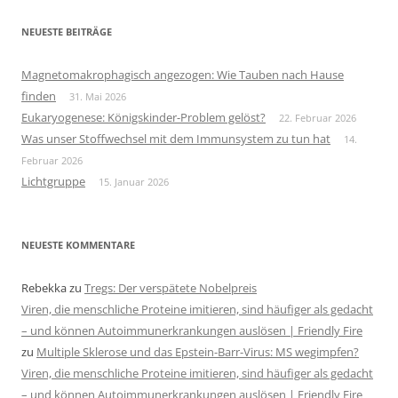
NEUESTE BEITRÄGE
Magnetomakrophagisch angezogen: Wie Tauben nach Hause
finden
31. Mai 2026
Eukaryogenese: Königskinder-Problem gelöst?
22. Februar 2026
Was unser Stoffwechsel mit dem Immunsystem zu tun hat
14.
Februar 2026
Lichtgruppe
15. Januar 2026
NEUESTE KOMMENTARE
Rebekka
zu
Tregs: Der verspätete Nobelpreis
Viren, die menschliche Proteine imitieren, sind häufiger als gedacht
– und können Autoimmunerkrankungen auslösen | Friendly Fire
zu
Multiple Sklerose und das Epstein-Barr-Virus: MS wegimpfen?
Viren, die menschliche Proteine imitieren, sind häufiger als gedacht
– und können Autoimmunerkrankungen auslösen | Friendly Fire