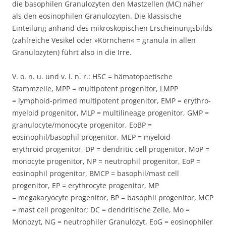
die basophilen Granulozyten den Mastzellen (MC) näher
als den eosinophilen Granulozyten. Die klassische
Einteilung anhand des mikroskopischen Erscheinungsbilds
(zahlreiche Vesikel oder »Körnchen« = granula in allen
Granulozyten) führt also in die Irre.
V. o. n. u. und v. l. n. r.: HSC = hämatopoetische
Stammzelle, MPP = multipotent progenitor, LMPP
= lymphoid-primed multipotent progenitor, EMP = erythro-
myeloid progenitor, MLP = multilineage progenitor, GMP =
granulocyte/monocyte progenitor, EoBP =
eosinophil/basophil progenitor, MEP = myeloid-
erythroid progenitor, DP = dendritic cell progenitor, MoP =
monocyte progenitor, NP = neutrophil progenitor, EoP =
eosinophil progenitor, BMCP = basophil/mast cell
progenitor, EP = erythrocyte progenitor, MP
= megakaryocyte progenitor, BP = basophil progenitor, MCP
= mast cell progenitor; DC = dendritische Zelle, Mo =
Monozyt, NG = neutrophiler Granulozyt, EoG = eosinophiler