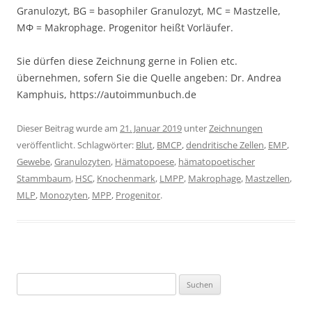
Granulozyt, BG = basophiler Granulozyt, MC = Mastzelle,
MΦ = Makrophage. Progenitor heißt Vorläufer.
Sie dürfen diese Zeichnung gerne in Folien etc.
übernehmen, sofern Sie die Quelle angeben: Dr. Andrea
Kamphuis, https://autoimmunbuch.de
Dieser Beitrag wurde am
21. Januar 2019
unter
Zeichnungen
veröffentlicht. Schlagwörter:
Blut
,
BMCP
,
dendritische Zellen
,
EMP
,
Gewebe
,
Granulozyten
,
Hämatopoese
,
hämatopoetischer
Stammbaum
,
HSC
,
Knochenmark
,
LMPP
,
Makrophage
,
Mastzellen
,
MLP
,
Monozyten
,
MPP
,
Progenitor
.
Suchen
nach: