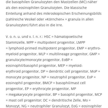
die basophilen Granulozyten den Mastzellen (MC) näher
als den eosinophilen Granulozyten. Die klassische
Einteilung anhand des mikroskopischen Erscheinungsbilds
(zahlreiche Vesikel oder »Körnchen« = granula in allen
Granulozyten) führt also in die Irre.
V. o. n. u. und v. l. n. r.: HSC = hämatopoetische
Stammzelle, MPP = multipotent progenitor, LMPP
= lymphoid-primed multipotent progenitor, EMP = erythro-
myeloid progenitor, MLP = multilineage progenitor, GMP =
granulocyte/monocyte progenitor, EoBP =
eosinophil/basophil progenitor, MEP = myeloid-
erythroid progenitor, DP = dendritic cell progenitor, MoP =
monocyte progenitor, NP = neutrophil progenitor, EoP =
eosinophil progenitor, BMCP = basophil/mast cell
progenitor, EP = erythrocyte progenitor, MP
= megakaryocyte progenitor, BP = basophil progenitor, MCP
= mast cell progenitor; DC = dendritische Zelle, Mo =
Monozyt, NG = neutrophiler Granulozyt, EoG = eosinophiler