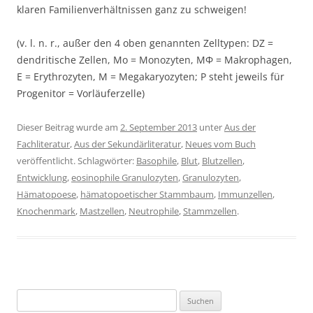
klaren Familienverhältnissen ganz zu schweigen!
(v. l. n. r., außer den 4 oben genannten Zelltypen: DZ =
dendritische Zellen, Mo = Monozyten, MΦ = Makrophagen,
E = Erythrozyten, M = Megakaryozyten; P steht jeweils für
Progenitor = Vorläuferzelle)
Dieser Beitrag wurde am
2. September 2013
unter
Aus der
Fachliteratur
,
Aus der Sekundärliteratur
,
Neues vom Buch
veröffentlicht. Schlagwörter:
Basophile
,
Blut
,
Blutzellen
,
Entwicklung
,
eosinophile Granulozyten
,
Granulozyten
,
Hämatopoese
,
hämatopoetischer Stammbaum
,
Immunzellen
,
Knochenmark
,
Mastzellen
,
Neutrophile
,
Stammzellen
.
Suchen