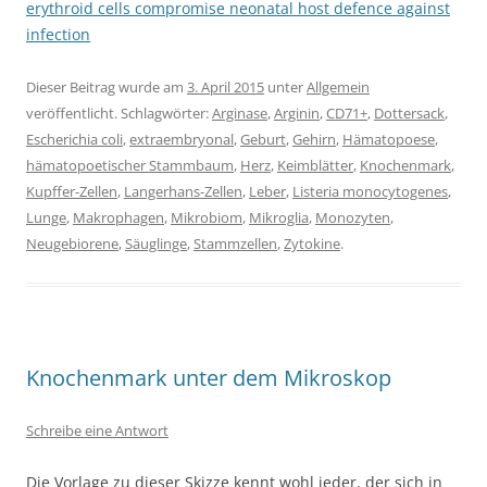
erythroid cells compromise neonatal host defence against
infection
Dieser Beitrag wurde am
3. April 2015
unter
Allgemein
veröffentlicht. Schlagwörter:
Arginase
,
Arginin
,
CD71+
,
Dottersack
,
Escherichia coli
,
extraembryonal
,
Geburt
,
Gehirn
,
Hämatopoese
,
hämatopoetischer Stammbaum
,
Herz
,
Keimblätter
,
Knochenmark
,
Kupffer-Zellen
,
Langerhans-Zellen
,
Leber
,
Listeria monocytogenes
,
Lunge
,
Makrophagen
,
Mikrobiom
,
Mikroglia
,
Monozyten
,
Neugebiorene
,
Säuglinge
,
Stammzellen
,
Zytokine
.
Knochenmark unter dem Mikroskop
Schreibe eine Antwort
Die Vorlage zu dieser Skizze kennt wohl jeder, der sich in