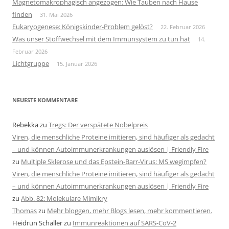
Magnetomakrophagisch angezogen: Wie Tauben nach Hause
finden
31. Mai 2026
Eukaryogenese: Königskinder-Problem gelöst?
22. Februar 2026
Was unser Stoffwechsel mit dem Immunsystem zu tun hat
14.
Februar 2026
Lichtgruppe
15. Januar 2026
NEUESTE KOMMENTARE
Rebekka
zu
Tregs: Der verspätete Nobelpreis
Viren, die menschliche Proteine imitieren, sind häufiger als gedacht
– und können Autoimmunerkrankungen auslösen | Friendly Fire
zu
Multiple Sklerose und das Epstein-Barr-Virus: MS wegimpfen?
Viren, die menschliche Proteine imitieren, sind häufiger als gedacht
– und können Autoimmunerkrankungen auslösen | Friendly Fire
zu
Abb. 82: Molekulare Mimikry
Thomas
zu
Mehr bloggen, mehr Blogs lesen, mehr kommentieren.
Heidrun Schaller
zu
Immunreaktionen auf SARS-CoV-2