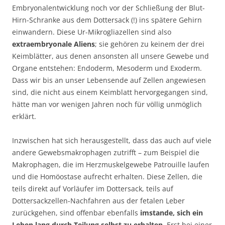
Embryonalentwicklung noch vor der Schließung der Blut-
Hirn-Schranke aus dem Dottersack (!) ins spätere Gehirn
einwandern. Diese Ur-Mikrogliazellen sind also
extraembryonale Aliens
; sie gehören zu keinem der drei
Keimblätter, aus denen ansonsten all unsere Gewebe und
Organe entstehen: Endoderm, Mesoderm und Exoderm.
Dass wir bis an unser Lebensende auf Zellen angewiesen
sind, die nicht aus einem Keimblatt hervorgegangen sind,
hätte man vor wenigen Jahren noch für völlig unmöglich
erklärt.
Inzwischen hat sich herausgestellt, dass das auch auf viele
andere Gewebsmakrophagen zutrifft – zum Beispiel die
Makrophagen, die im Herzmuskelgewebe Patrouille laufen
und die Homöostase aufrecht erhalten. Diese Zellen, die
teils direkt auf Vorläufer im Dottersack, teils auf
Dottersackzellen-Nachfahren aus der fetalen Leber
zurückgehen, sind offenbar ebenfalls
imstande, sich ein
Leben lang durch Teilung selbst zu erhalten
. Erst bei einer