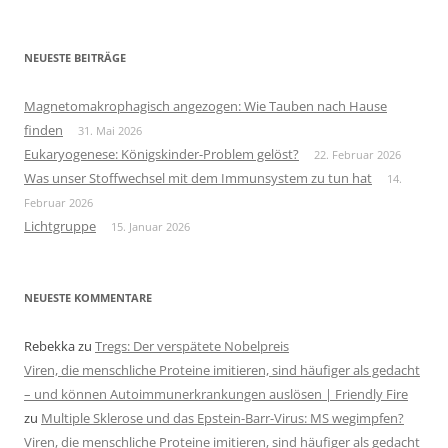
nach:
NEUESTE BEITRÄGE
Magnetomakrophagisch angezogen: Wie Tauben nach Hause
finden
31. Mai 2026
Eukaryogenese: Königskinder-Problem gelöst?
22. Februar 2026
Was unser Stoffwechsel mit dem Immunsystem zu tun hat
14.
Februar 2026
Lichtgruppe
15. Januar 2026
NEUESTE KOMMENTARE
Rebekka
zu
Tregs: Der verspätete Nobelpreis
Viren, die menschliche Proteine imitieren, sind häufiger als gedacht
– und können Autoimmunerkrankungen auslösen | Friendly Fire
zu
Multiple Sklerose und das Epstein-Barr-Virus: MS wegimpfen?
Viren, die menschliche Proteine imitieren, sind häufiger als gedacht