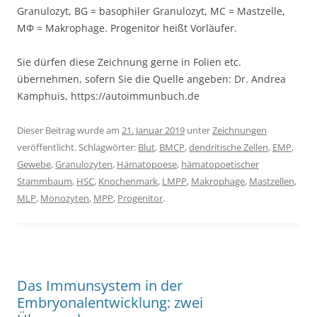
Granulozyt, BG = basophiler Granulozyt, MC = Mastzelle,
MΦ = Makrophage. Progenitor heißt Vorläufer.
Sie dürfen diese Zeichnung gerne in Folien etc.
übernehmen, sofern Sie die Quelle angeben: Dr. Andrea
Kamphuis, https://autoimmunbuch.de
Dieser Beitrag wurde am
21. Januar 2019
unter
Zeichnungen
veröffentlicht. Schlagwörter:
Blut
,
BMCP
,
dendritische Zellen
,
EMP
,
Gewebe
,
Granulozyten
,
Hämatopoese
,
hämatopoetischer
Stammbaum
,
HSC
,
Knochenmark
,
LMPP
,
Makrophage
,
Mastzellen
,
MLP
,
Monozyten
,
MPP
,
Progenitor
.
Das Immunsystem in der
Embryonalentwicklung: zwei