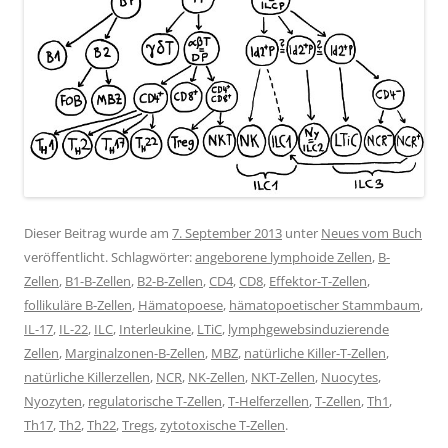
Dieser Beitrag wurde am
7. September 2013
unter
Neues vom Buch
veröffentlicht. Schlagwörter:
angeborene lymphoide Zellen
,
B-
Zellen
,
B1-B-Zellen
,
B2-B-Zellen
,
CD4
,
CD8
,
Effektor-T-Zellen
,
follikuläre B-Zellen
,
Hämatopoese
,
hämatopoetischer Stammbaum
,
IL-17
,
IL-22
,
ILC
,
Interleukine
,
LTiC
,
lymphgewebsinduzierende
Zellen
,
Marginalzonen-B-Zellen
,
MBZ
,
natürliche Killer-T-Zellen
,
natürliche Killerzellen
,
NCR
,
NK-Zellen
,
NKT-Zellen
,
Nuocytes
,
Nyozyten
,
regulatorische T-Zellen
,
T-Helferzellen
,
T-Zellen
,
Th1
,
Th17
,
Th2
,
Th22
,
Tregs
,
zytotoxische T-Zellen
.