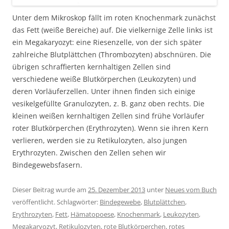
Unter dem Mikroskop fällt im roten Knochenmark zunächst
das Fett (weiße Bereiche) auf. Die vielkernige Zelle links ist
ein Megakaryozyt: eine Riesenzelle, von der sich später
zahlreiche Blutplättchen (Thrombozyten) abschnüren. Die
übrigen schraffierten kernhaltigen Zellen sind
verschiedene weiße Blutkörperchen (Leukozyten) und
deren Vorläuferzellen. Unter ihnen finden sich einige
vesikelgefüllte Granulozyten, z. B. ganz oben rechts. Die
kleinen weißen kernhaltigen Zellen sind frühe Vorläufer
roter Blutkörperchen (Erythrozyten). Wenn sie ihren Kern
verlieren, werden sie zu Retikulozyten, also jungen
Erythrozyten. Zwischen den Zellen sehen wir
Bindegewebsfasern.
Dieser Beitrag wurde am
25. Dezember 2013
unter
Neues vom Buch
veröffentlicht. Schlagwörter:
Bindegewebe
,
Blutplättchen
,
Erythrozyten
,
Fett
,
Hämatopoese
,
Knochenmark
,
Leukozyten
,
Megakaryozyt
,
Retikulozyten
,
rote Blutkörperchen
,
rotes