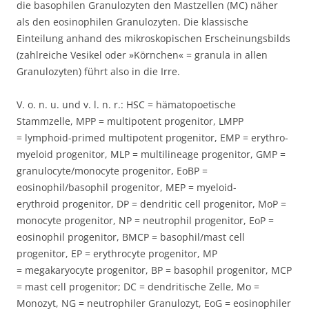
die basophilen Granulozyten den Mastzellen (MC) näher
als den eosinophilen Granulozyten. Die klassische
Einteilung anhand des mikroskopischen Erscheinungsbilds
(zahlreiche Vesikel oder »Körnchen« = granula in allen
Granulozyten) führt also in die Irre.
V. o. n. u. und v. l. n. r.: HSC = hämatopoetische
Stammzelle, MPP = multipotent progenitor, LMPP
= lymphoid-primed multipotent progenitor, EMP = erythro-
myeloid progenitor, MLP = multilineage progenitor, GMP =
granulocyte/monocyte progenitor, EoBP =
eosinophil/basophil progenitor, MEP = myeloid-
erythroid progenitor, DP = dendritic cell progenitor, MoP =
monocyte progenitor, NP = neutrophil progenitor, EoP =
eosinophil progenitor, BMCP = basophil/mast cell
progenitor, EP = erythrocyte progenitor, MP
= megakaryocyte progenitor, BP = basophil progenitor, MCP
= mast cell progenitor; DC = dendritische Zelle, Mo =
Monozyt, NG = neutrophiler Granulozyt, EoG = eosinophiler