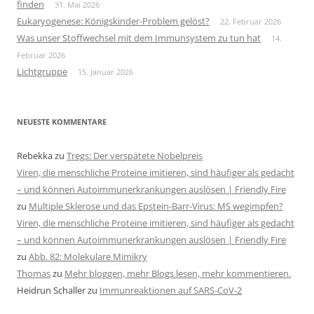
finden
31. Mai 2026
Eukaryogenese: Königskinder-Problem gelöst?
22. Februar 2026
Was unser Stoffwechsel mit dem Immunsystem zu tun hat
14.
Februar 2026
Lichtgruppe
15. Januar 2026
NEUESTE KOMMENTARE
Rebekka
zu
Tregs: Der verspätete Nobelpreis
Viren, die menschliche Proteine imitieren, sind häufiger als gedacht
– und können Autoimmunerkrankungen auslösen | Friendly Fire
zu
Multiple Sklerose und das Epstein-Barr-Virus: MS wegimpfen?
Viren, die menschliche Proteine imitieren, sind häufiger als gedacht
– und können Autoimmunerkrankungen auslösen | Friendly Fire
zu
Abb. 82: Molekulare Mimikry
Thomas
zu
Mehr bloggen, mehr Blogs lesen, mehr kommentieren.
Heidrun Schaller
zu
Immunreaktionen auf SARS-CoV-2