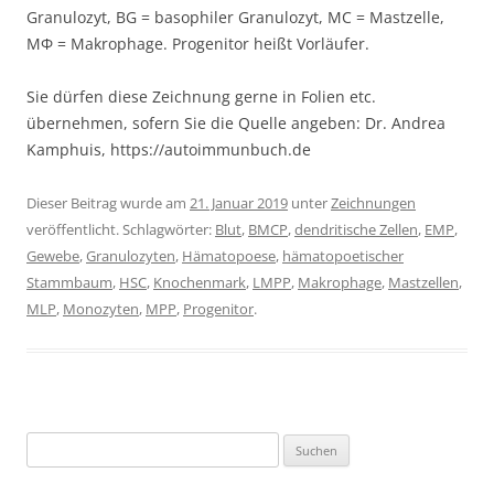
Granulozyt, BG = basophiler Granulozyt, MC = Mastzelle,
MΦ = Makrophage. Progenitor heißt Vorläufer.
Sie dürfen diese Zeichnung gerne in Folien etc.
übernehmen, sofern Sie die Quelle angeben: Dr. Andrea
Kamphuis, https://autoimmunbuch.de
Dieser Beitrag wurde am
21. Januar 2019
unter
Zeichnungen
veröffentlicht. Schlagwörter:
Blut
,
BMCP
,
dendritische Zellen
,
EMP
,
Gewebe
,
Granulozyten
,
Hämatopoese
,
hämatopoetischer
Stammbaum
,
HSC
,
Knochenmark
,
LMPP
,
Makrophage
,
Mastzellen
,
MLP
,
Monozyten
,
MPP
,
Progenitor
.
Suchen
nach: