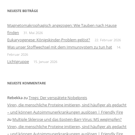
NEUESTE BEITRÄGE
Magnetomakrophagisch angezogen: Wie Tauben nach Hause
finden
31. Mai 2026
Eukaryogenese: Königskinder-Problem gelöst?
22. Februar 2026
Was unser Stoffwechsel mit dem Immunsystem zu tun hat
14.
Februar 2026
Lichtgruppe
15. Januar 2026
NEUESTE KOMMENTARE
Rebekka
zu
Tregs: Der verspätete Nobelpreis
Viren, die menschliche Proteine imitieren, sind häufiger als gedacht
– und können Autoimmunerkrankungen auslösen | Friendly Fire
zu
Multiple Sklerose und das Epstein-Barr-Virus: MS wegimpfen?
Viren, die menschliche Proteine imitieren, sind häufiger als gedacht
– und können Autoimmunerkrankungen auslösen | Friendly Fire