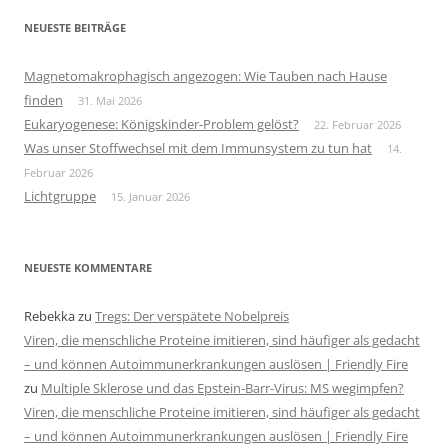
NEUESTE BEITRÄGE
Magnetomakrophagisch angezogen: Wie Tauben nach Hause
finden
31. Mai 2026
Eukaryogenese: Königskinder-Problem gelöst?
22. Februar 2026
Was unser Stoffwechsel mit dem Immunsystem zu tun hat
14.
Februar 2026
Lichtgruppe
15. Januar 2026
NEUESTE KOMMENTARE
Rebekka
zu
Tregs: Der verspätete Nobelpreis
Viren, die menschliche Proteine imitieren, sind häufiger als gedacht
– und können Autoimmunerkrankungen auslösen | Friendly Fire
zu
Multiple Sklerose und das Epstein-Barr-Virus: MS wegimpfen?
Viren, die menschliche Proteine imitieren, sind häufiger als gedacht
– und können Autoimmunerkrankungen auslösen | Friendly Fire