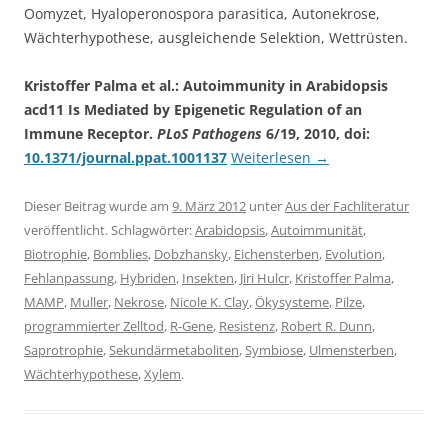
Oomyzet, Hyaloperonospora parasitica, Autonekrose,
Wächterhypothese, ausgleichende Selektion, Wettrüsten.
Kristoffer Palma et al.: Autoimmunity in Arabidopsis
acd11 Is Mediated by Epigenetic Regulation of an
Immune Receptor.
PLoS Pathogens
6/19, 2010, doi:
10.1371/journal.ppat.1001137
Weiterlesen
→
Dieser Beitrag wurde am
9. März 2012
unter
Aus der Fachliteratur
veröffentlicht. Schlagwörter:
Arabidopsis
,
Autoimmunität
,
Biotrophie
,
Bomblies
,
Dobzhansky
,
Eichensterben
,
Evolution
,
Fehlanpassung
,
Hybriden
,
Insekten
,
Jiri Hulcr
,
Kristoffer Palma
,
MAMP
,
Muller
,
Nekrose
,
Nicole K. Clay
,
Ökysysteme
,
Pilze
,
programmierter Zelltod
,
R-Gene
,
Resistenz
,
Robert R. Dunn
,
Saprotrophie
,
Sekundärmetaboliten
,
Symbiose
,
Ulmensterben
,
Wächterhypothese
,
Xylem
.