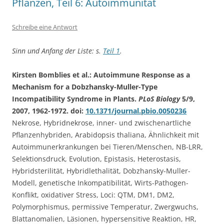
Pflanzen, Teil 6: Autoimmunität
Schreibe eine Antwort
Sinn und Anfang der Liste: s.
Teil 1
.
Kirsten Bomblies et al.: Autoimmune Response as a
Mechanism for a Dobzhansky-Muller-Type
Incompatibility Syndrome in Plants.
PLoS Biology
5/9,
2007, 1962-1972. doi:
10.1371/journal.pbio.0050236
Nekrose, Hybridnekrose, inner- und zwischenartliche
Pflanzenhybriden, Arabidopsis thaliana, Ähnlichkeit mit
Autoimmunerkrankungen bei Tieren/Menschen, NB-LRR,
Selektionsdruck, Evolution, Epistasis, Heterostasis,
Hybridsterilität, Hybridlethalität, Dobzhansky-Muller-
Modell, genetische Inkompatibilität, Wirts-Pathogen-
Konflikt, oxidativer Stress, Loci: QTM, DM1, DM2,
Polymorphismus, permissive Temperatur, Zwergwuchs,
Blattanomalien, Läsionen, hypersensitive Reaktion, HR,