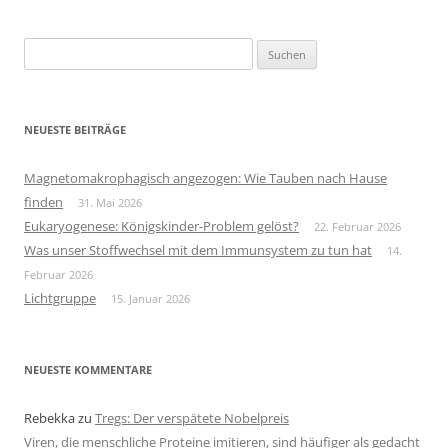
Suchen
nach:
NEUESTE BEITRÄGE
Magnetomakrophagisch angezogen: Wie Tauben nach Hause
finden
31. Mai 2026
Eukaryogenese: Königskinder-Problem gelöst?
22. Februar 2026
Was unser Stoffwechsel mit dem Immunsystem zu tun hat
14.
Februar 2026
Lichtgruppe
15. Januar 2026
NEUESTE KOMMENTARE
Rebekka
zu
Tregs: Der verspätete Nobelpreis
Viren, die menschliche Proteine imitieren, sind häufiger als gedacht