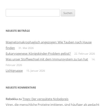
Suchen
nach:
NEUESTE BEITRÄGE
Magnetomakrophagisch angezogen: Wie Tauben nach Hause
finden
31. Mai 2026
Eukaryogenese: Königskinder-Problem gelöst?
22. Februar 2026
Was unser Stoffwechsel mit dem Immunsystem zu tun hat
14.
Februar 2026
Lichtgruppe
15. Januar 2026
NEUESTE KOMMENTARE
Rebekka
zu
Tregs: Der verspätete Nobelpreis
Viren, die menschliche Proteine imitieren, sind häufiger als gedacht