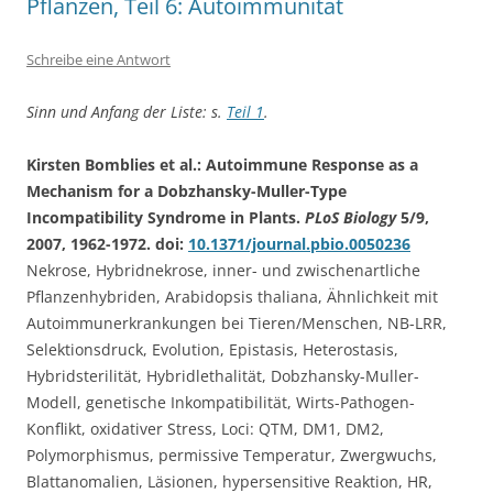
Pflanzen, Teil 6: Autoimmunität
Schreibe eine Antwort
Sinn und Anfang der Liste: s.
Teil 1
.
Kirsten Bomblies et al.: Autoimmune Response as a
Mechanism for a Dobzhansky-Muller-Type
Incompatibility Syndrome in Plants.
PLoS Biology
5/9,
2007, 1962-1972. doi:
10.1371/journal.pbio.0050236
Nekrose, Hybridnekrose, inner- und zwischenartliche
Pflanzenhybriden, Arabidopsis thaliana, Ähnlichkeit mit
Autoimmunerkrankungen bei Tieren/Menschen, NB-LRR,
Selektionsdruck, Evolution, Epistasis, Heterostasis,
Hybridsterilität, Hybridlethalität, Dobzhansky-Muller-
Modell, genetische Inkompatibilität, Wirts-Pathogen-
Konflikt, oxidativer Stress, Loci: QTM, DM1, DM2,
Polymorphismus, permissive Temperatur, Zwergwuchs,
Blattanomalien, Läsionen, hypersensitive Reaktion, HR,