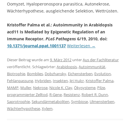
Oomyzet, Hyaloperonospora parasitica, Autonekrose,
Wächterhypothese, ausgleichende Selektion, Wettrüsten.
Kristoffer Palma et al.: Autoimmunity in Arabidopsis
acd11 Is Mediated by Epigenetic Regulation of an
Immune Receptor.
PLoS Pathogens
6/19, 2010, doi:
10.1371/journal.ppat.1001137
Weiterlesen
→
Dieser Beitrag wurde am
9. März 2012
unter
Aus der Fachliteratur
veröffentlicht. Schlagwörter:
Arabidopsis
,
Autoimmunität
,
Biotrophie
,
Bomblies
,
Dobzhansky
,
Eichensterben
,
Evolution
,
Fehlanpassung
,
Hybriden
,
Insekten
,
Jiri Hulcr
,
Kristoffer Palma
,
MAMP
,
Muller
,
Nekrose
,
Nicole K. Clay
,
Ökysysteme
,
Pilze
,
programmierter Zelltod
,
R-Gene
,
Resistenz
,
Robert R. Dunn
,
Saprotrophie
,
Sekundärmetaboliten
,
Symbiose
,
Ulmensterben
,
Wächterhypothese
,
Xylem
.