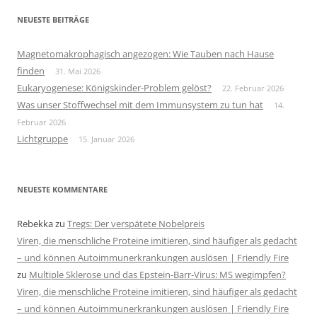
NEUESTE BEITRÄGE
Magnetomakrophagisch angezogen: Wie Tauben nach Hause
finden
31. Mai 2026
Eukaryogenese: Königskinder-Problem gelöst?
22. Februar 2026
Was unser Stoffwechsel mit dem Immunsystem zu tun hat
14.
Februar 2026
Lichtgruppe
15. Januar 2026
NEUESTE KOMMENTARE
Rebekka
zu
Tregs: Der verspätete Nobelpreis
Viren, die menschliche Proteine imitieren, sind häufiger als gedacht
– und können Autoimmunerkrankungen auslösen | Friendly Fire
zu
Multiple Sklerose und das Epstein-Barr-Virus: MS wegimpfen?
Viren, die menschliche Proteine imitieren, sind häufiger als gedacht
– und können Autoimmunerkrankungen auslösen | Friendly Fire