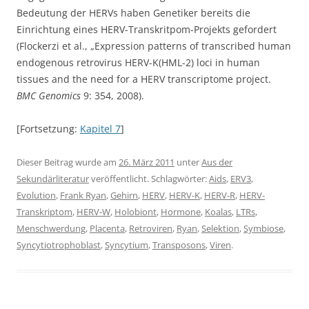
Bedeutung der HERVs haben Genetiker bereits die
Einrichtung eines HERV-Transkritpom-Projekts gefordert
(Flockerzi et al., „Expression patterns of transcribed human
endogenous retrovirus HERV-K(HML-2) loci in human
tissues and the need for a HERV transcriptome project.
BMC Genomics
9: 354, 2008).
[Fortsetzung:
Kapitel 7
]
Dieser Beitrag wurde am
26. März 2011
unter
Aus der
Sekundärliteratur
veröffentlicht. Schlagwörter:
Aids
,
ERV3
,
Evolution
,
Frank Ryan
,
Gehirn
,
HERV
,
HERV-K
,
HERV-R
,
HERV-
Transkriptom
,
HERV-W
,
Holobiont
,
Hormone
,
Koalas
,
LTRs
,
Menschwerdung
,
Placenta
,
Retroviren
,
Ryan
,
Selektion
,
Symbiose
,
Syncytiotrophoblast
,
Syncytium
,
Transposons
,
Viren
.