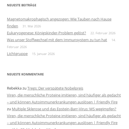
NEUESTE BEITRÄGE
Magnetomakrophagisch angezogen: Wie Tauben nach Hause
finden
31. Mai 2026
Eukaryogenese: Königskinder-Problem gelöst?
22. Februar 2026
Was unser Stoffwechsel mit dem Immunsystem zu tun hat
14.
Februar 2026
Lichtgruppe
15. Januar 2026
NEUESTE KOMMENTARE
Rebekka
zu
Tregs: Der verspätete Nobelpreis
Viren, die menschliche Proteine imitieren, sind häufiger als gedacht
– und können Autoimmunerkrankungen auslösen | Friendly Fire
zu
Multiple Sklerose und das Epstein-Barr-Virus: MS wegimpfen?
Viren, die menschliche Proteine imitieren, sind häufiger als gedacht
– und können Autoimmunerkrankungen auslösen | Friendly Fire