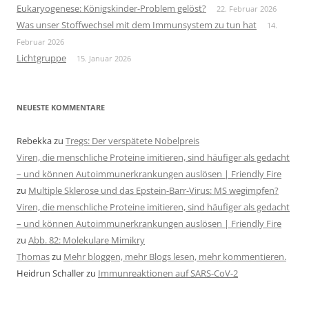
Eukaryogenese: Königskinder-Problem gelöst?
22. Februar 2026
Was unser Stoffwechsel mit dem Immunsystem zu tun hat
14.
Februar 2026
Lichtgruppe
15. Januar 2026
NEUESTE KOMMENTARE
Rebekka
zu
Tregs: Der verspätete Nobelpreis
Viren, die menschliche Proteine imitieren, sind häufiger als gedacht
– und können Autoimmunerkrankungen auslösen | Friendly Fire
zu
Multiple Sklerose und das Epstein-Barr-Virus: MS wegimpfen?
Viren, die menschliche Proteine imitieren, sind häufiger als gedacht
– und können Autoimmunerkrankungen auslösen | Friendly Fire
zu
Abb. 82: Molekulare Mimikry
Thomas
zu
Mehr bloggen, mehr Blogs lesen, mehr kommentieren.
Heidrun Schaller
zu
Immunreaktionen auf SARS-CoV-2