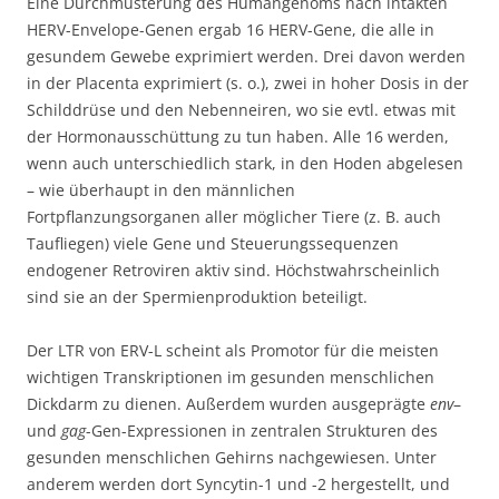
Eine Durchmusterung des Humangenoms nach intakten
HERV-Envelope-Genen ergab 16 HERV-Gene, die alle in
gesundem Gewebe exprimiert werden. Drei davon werden
in der Placenta exprimiert (s. o.), zwei in hoher Dosis in der
Schilddrüse und den Nebenneiren, wo sie evtl. etwas mit
der Hormonausschüttung zu tun haben. Alle 16 werden,
wenn auch unterschiedlich stark, in den Hoden abgelesen
– wie überhaupt in den männlichen
Fortpflanzungsorganen aller möglicher Tiere (z. B. auch
Taufliegen) viele Gene und Steuerungssequenzen
endogener Retroviren aktiv sind. Höchstwahrscheinlich
sind sie an der Spermienproduktion beteiligt.
Der LTR von ERV-L scheint als Promotor für die meisten
wichtigen Transkriptionen im gesunden menschlichen
Dickdarm zu dienen. Außerdem wurden ausgeprägte
env
–
und
gag
-Gen-Expressionen in zentralen Strukturen des
gesunden menschlichen Gehirns nachgewiesen. Unter
anderem werden dort Syncytin-1 und -2 hergestellt, und